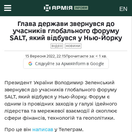
EN
Глава держави звернувся до
учасників глобального форуму
SALT, який відбувся у Нью-Йорку
ВІДЕО
НОВИНИ
15 Вересня 2022, 22:15
Прочитаєте за:
< 1
хв.
Слідкуйте за АрміяInform в Google
Президент України Володимир Зеленський
звернувся до учасників глобального форуму
SALT, який відбувся у Нью-Йорку. Форум є
одним із провідних заходів у галузі ідейного
лідерства та мережевої взаємодії й охоплює
сфери фінансів, технологій та геополітики.
Про це він
написав
у Телеграм.