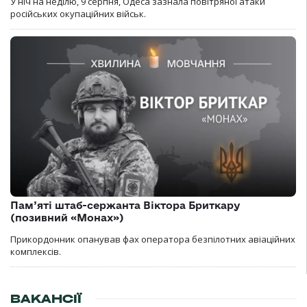
У ніч на неділю, 9 серпня, Одеса зазнала повітряної атаки
російських окупаційних військ.
Пам’яті штаб-сержанта Віктора Бриткару
(позивний «Монах»)
Прикордонник опанував фах оператора безпілотних авіаційних
комплексів.
ВАКАНСІЇ