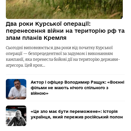
Два роки Курської операції:
перенесення війни на територію рф та
злам планів Кремля
Сьогодні виповнюється два роки від початку Курської
операції — безпрецедентної за задумом і виконанням
кампанії, яка перенесла бойові дії на територію держави-
агресора. Цей крок…
Актор і офіцер Володимир Ращук: «Воєнні
фільми не мають нічого спільного з
війною»
«Це зло має бути переможене»: історія
українця, який пережив російський полон