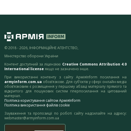
© 2018 - 2026, ІНФОРМАЦІЙНЕ АГЕНТСТВО,
Міністерство оборони України
Контент доступний за ліцензією
Creative Commons Attribution 4.0
International license
якщо не зазначено інше.
При використанні контенту з сайту АрміяInform посилання на
armyinform.com.ua
обов’язкове. Для суб’єктів у сфері онлайн-медіа
обов’язковим є розміщення у першому абзаці матеріалу прямого та
відкритого для пошукових систем гіперпосилання на цитований
матеріал.
Політика користування сайтом АрміяInform
Політика використання файлів cookie
Зауваження та пропозиції по роботі сайту надсилайте на адресу:
webmaster@armyinform.com.ua