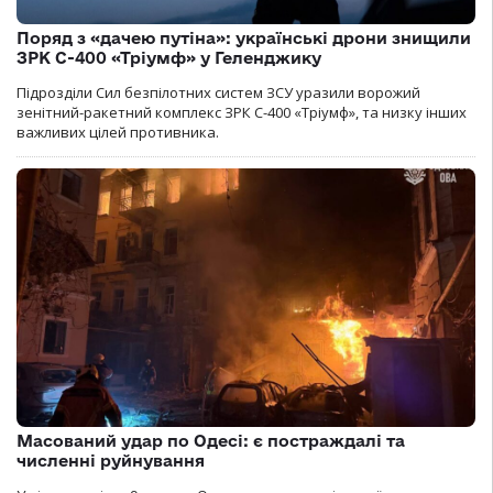
Поряд з «дачею путіна»: українські дрони знищили
ЗРК С-400 «Тріумф» у Геленджику
Підрозділи Сил безпілотних систем ЗСУ уразили ворожий
зенітний-ракетний комплекс ЗРК С-400 «Тріумф», та низку інших
важливих цілей противника.
Масований удар по Одесі: є постраждалі та
численні руйнування