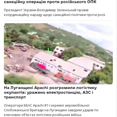
санкційну операцію проти російського ОПК
Президент України Володимир Зеленський провів
координаційну нараду щодо санкційної політики проти росії.
На Луганщині Apachi розгромили логістику
окупантів: уражено електростанцію, АЗС і
транспорт
Оператори ББпС Apachi 81-ї окремої аеромобільної
Слобожанської бригади на Луганщині завдали ударів по
ключових об’єктах логістики російських військ.