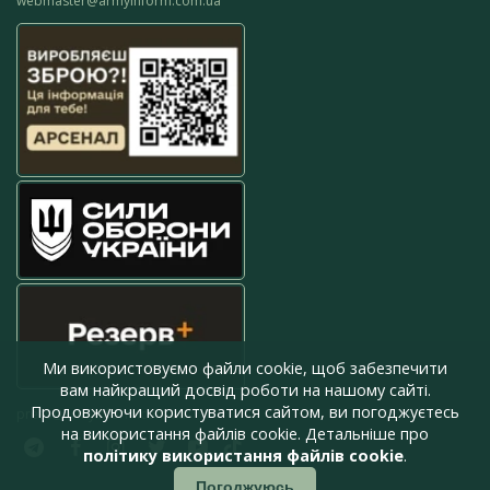
webmaster@armyinform.com.ua
Ми використовуємо файли cookie, щоб забезпечити
вам найкращий досвід роботи на нашому сайті.
Продовжуючи користуватися сайтом, ви погоджуєтесь
press@armyinform.com.ua
на використання файлів cookie. Детальніше про
політику використання файлів cookie
.
Погоджуюсь