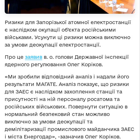
Ризики для Запорізької атомної електростанції
є наслідком окупації об’єкта російськими
військами. Усунути ці ризики можна виключно
за умови деокупації електростанції.
Про це
заявив
в. о. голови Державної інспекції
ядерного регулювання Олег Коріков.
«Ми зробили відповідний аналіз і надали його
результати МАГАТЕ. Аналіз показує, що ризики
для ЗАЕС є наслідком захоплення станції та
присутності на ній персоналу росатома та
російських військових. Повернути ситуацію в
нормальний безпековий стан можливо
виключно за умови деокупації та
демілітаризації промислового майданчика ЗАЕС
і міста Енергодар», -зазначив Олег Коріков.