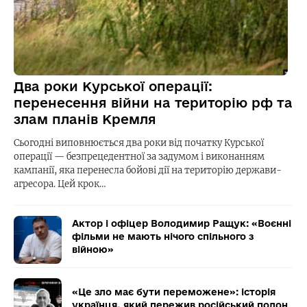
Два роки Курської операції:
перенесення війни на територію рф та
злам планів Кремля
Сьогодні виповнюється два роки від початку Курської
операції — безпрецедентної за задумом і виконанням
кампанії, яка перенесла бойові дії на територію держави-
агресора. Цей крок…
Актор і офіцер Володимир Ращук: «Воєнні
фільми не мають нічого спільного з
війною»
«Це зло має бути переможене»: історія
українця, який пережив російський полон