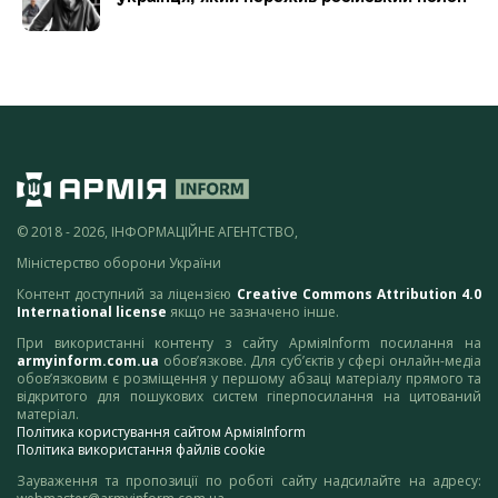
© 2018 - 2026, ІНФОРМАЦІЙНЕ АГЕНТСТВО,
Міністерство оборони України
Контент доступний за ліцензією
Creative Commons Attribution 4.0
International license
якщо не зазначено інше.
При використанні контенту з сайту АрміяInform посилання на
armyinform.com.ua
обов’язкове. Для суб’єктів у сфері онлайн-медіа
обов’язковим є розміщення у першому абзаці матеріалу прямого та
відкритого для пошукових систем гіперпосилання на цитований
матеріал.
Політика користування сайтом АрміяInform
Політика використання файлів cookie
Зауваження та пропозиції по роботі сайту надсилайте на адресу: