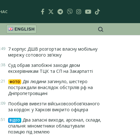
НАС
ENGLISH
:49
7 корпус ДШВ розгортає власну мобільну
мережу сотового зв’язку
:38
Суд обрав запобіжні заходи двом
екскерівникам ТЦК та СП на Закарпатті
:21
Дві людини загинуло, шестеро
ФОТО
постраждали внаслідок обстрілів рф на
Дніпропетровщині
:09
Пообіцяв вивезти військовозобов’язаного
за кордон: у Харкові викрито офіцера
:51
Два запасні виходи, арсенал, склади,
ВІДЕО
спальня: мінометники облаштували
позицію під землею