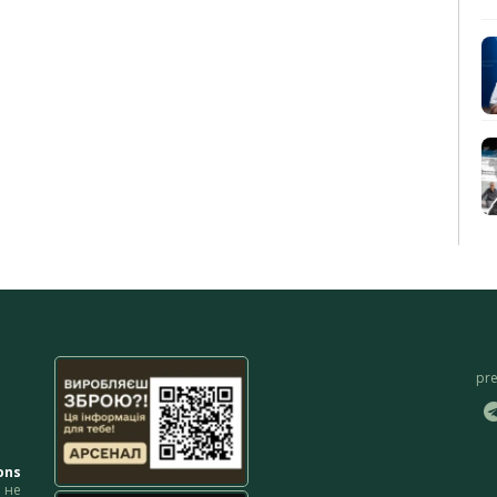
pr
ons
не