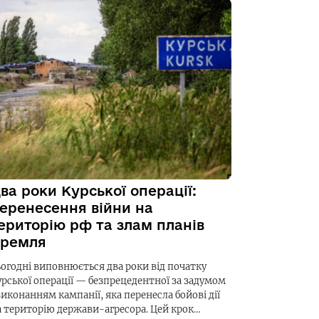
ва роки Курської операції:
еренесення війни на
ериторію рф та злам планів
ремля
ьогодні виповнюється два роки від початку
урської операції — безпрецедентної за задумом
виконанням кампанії, яка перенесла бойові дії
а територію держави-агресора. Цей крок…