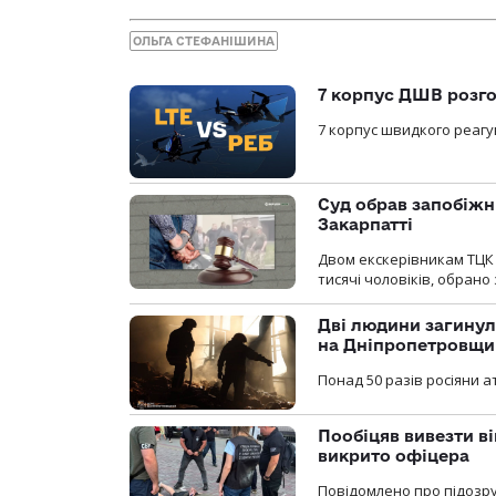
ОЛЬГА СТЕФАНІШИНА
7 корпус ДШВ розго
7 корпус швидкого реагу
Суд обрав запобіжн
Закарпатті
Двом екскерівникам ТЦК 
тисячі чоловіків, обрано
Дві людини загинул
на Дніпропетровщи
Понад 50 разів росіяни 
Пообіцяв вивезти ві
викрито офіцера
Повідомлено про підозр