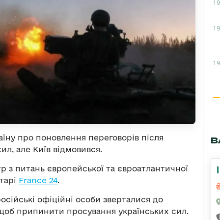
19
19
19
аїну про поновлення переговорів після
В
ил, але Київ відмовився.
р з питань європейської та євроатлантичної
нтарі
France 24
.
осійські офіційні особи зверталися до
 щоб припинити просування українських сил.