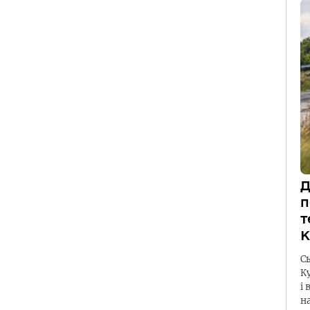
Д
п
т
К
С
К
і 
н