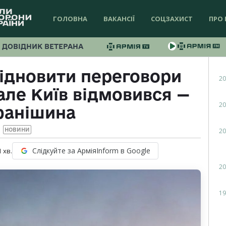
ГОЛОВНА
ВАКАНСІЇ
СОЦЗАХИСТ
ПРО 
ДОВІДНИК ВЕТЕРАНА
ідновити переговори
20
 але Київ відмовився —
20
фанішина
20
НОВИНИ
Слідкуйте за АрміяInform в Google
1
хв.
20
19