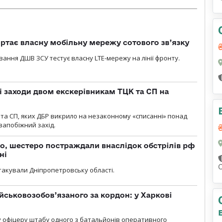
ртає власну мобільну мережу сотового зв’язку
вання ДШВ ЗСУ тестує власну LTE-мережу на лінії фронту.
і заходи двом екскерівникам ТЦК та СП на
та СП, яких ДБР викрило на незаконному «списанні» понад
 запобіжний захід.
о, шестеро постраждали внаслідок обстрілів рф
ні
С
атакували Дніпропетровську області.
йськовозобов’язаного за кордон: у Харкові
у офіцеру штабу одного з батальйонів оперативного