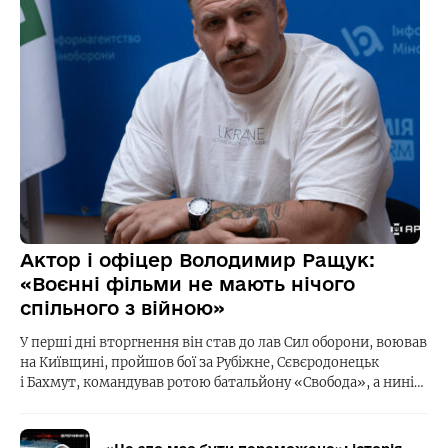
Актор і офіцер Володимир Ращук:
«Воєнні фільми не мають нічого
спільного з війною»
У перші дні вторгнення він став до лав Сил оборони, воював
на Київщині, пройшов бої за Рубіжне, Сєвєродонецьк
і Бахмут, командував ротою батальйону «Свобода», а нині…