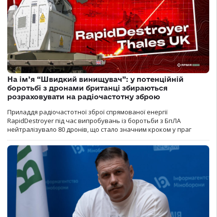
На ім’я “Швидкий винищувач”: у потенційній
боротьбі з дронами британці збираються
розраховувати на радіочастотну зброю
Приладдя радіочастотної зброї спрямованої енергії
RapidDestroyer під час випробувань із боротьби з БпЛА
нейтралізувало 80 дронів, що стало значним кроком у праг