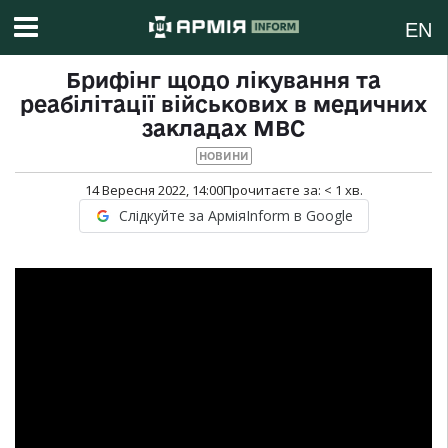
EN
Брифінг щодо лікування та
реабілітації військових в медичних
закладах МВС
НОВИНИ
14 Вересня 2022, 14:00
Прочитаєте за:
< 1
хв.
Слідкуйте за АрміяInform в Google