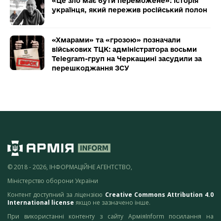
«Це зло має бути переможене»: історія
українця, який пережив російський полон
«Хмарами» та «грозою» позначали
військових ТЦК: адміністратора восьми
Telegram-груп на Черкащині засудили за
перешкоджання ЗСУ
© 2018 - 2026, ІНФОРМАЦІЙНЕ АГЕНТСТВО,
Міністерство оборони України
Контент доступний за ліцензією
Creative Commons Attribution 4.0
International license
якщо не зазначено інше.
При використанні контенту з сайту АрміяInform посилання на