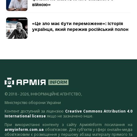
війною»
«Це зло має бути переможене»: історія
українця, який пережив російський полон
© 2018 - 2026, ІНФОРМАЦІЙНЕ АГЕНТСТВО,
Міністерство оборони України
Контент доступний за ліцензією
Creative Commons Attribution 4.0
International license
якщо не зазначено інше.
При використанні контенту з сайту АрміяInform посилання на
armyinform.com.ua
обов’язкове. Для суб’єктів у сфері онлайн-медіа
обов’язковим є розміщення у першому абзаці матеріалу прямого та