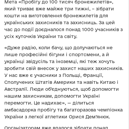
Мета «Пробігу до 100 тисяч бронежилетів»,
який триває вже майже три тижні, – зібрати
кошти на виготовлення бронежилетів для
українських захисників та захисниць. За цей
час до події доєдналося понад 1000 учасників з
усіх куточків України та світу.
«Дуже радію, коли бачу, що долучаються не
лише професійні бігуни і спортсмени, а й
українці звідусіль та іноземці, які теж хочуть
зробити свій внесок у захист наших захисників.
У нас вже є учасники з Польщі, Франції,
Сполучених Штатів Америки та навіть Китаю і
Австралії. Люди об’єднуються, щоб допомогти
нашим захисникам, допомогти Україні
перемогти. Це надихає», — ділиться
амбасадорка пробігу та багаторазова чемпіонка
України з легкої атлетики Орися Дем’янюк.
Організаторам вже вдалося зібрати понад