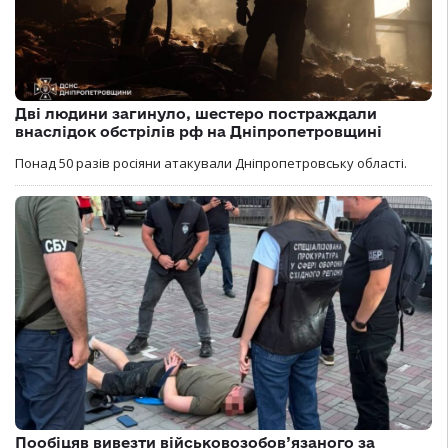
Дві людини загинуло, шестеро постраждали
внаслідок обстрілів рф на Дніпропетровщині
Понад 50 разів росіяни атакували Дніпропетровську області.
Пообіцяв вивезти військовозобов’язаного за