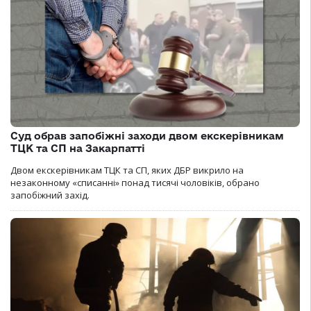
Суд обрав запобіжні заходи двом екскерівникам
ТЦК та СП на Закарпатті
Двом екскерівникам ТЦК та СП, яких ДБР викрило на
незаконному «списанні» понад тисячі чоловіків, обрано
запобіжний захід.