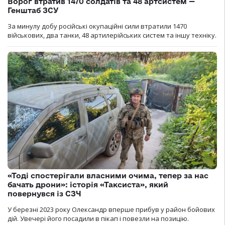
Ворог втратив 1470 солдатів та 48 артсистем —
Генштаб ЗСУ
За минулу добу російські окупаційні сили втратили 1470
військових, два танки, 48 артилерійських систем та іншу техніку.
«Тоді спостерігали власними очима, тепер за нас
бачать дрони»: історія «Таксиста», який
повернувся із СЗЧ
У березні 2023 року Олександр вперше прибув у район бойових
дій. Увечері його посадили в пікап і повезли на позицію.