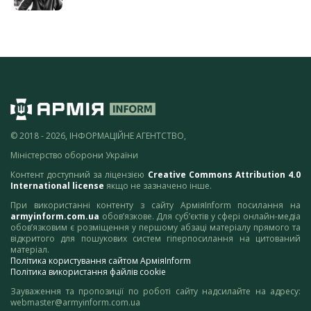
© 2018 - 2026, ІНФОРМАЦІЙНЕ АГЕНТСТВО,
Міністерство оборони України
Контент доступний за ліцензією
Creative Commons Attribution 4.0
International license
якщо не зазначено інше.
При використанні контенту з сайту АрміяInform посилання на
armyinform.com.ua
обов’язкове. Для суб’єктів у сфері онлайн-медіа
обов’язковим є розміщення у першому абзаці матеріалу прямого та
відкритого для пошукових систем гіперпосилання на цитований
матеріал.
Політика користування сайтом АрміяInform
Політика використання файлів cookie
Зауваження та пропозиції по роботі сайту надсилайте на адресу:
webmaster@armyinform.com.ua