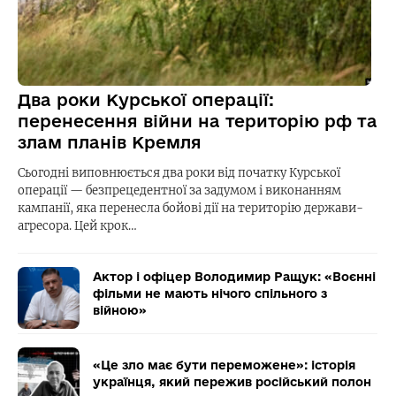
Два роки Курської операції:
перенесення війни на територію рф та
злам планів Кремля
Сьогодні виповнюється два роки від початку Курської
операції — безпрецедентної за задумом і виконанням
кампанії, яка перенесла бойові дії на територію держави-
агресора. Цей крок…
Актор і офіцер Володимир Ращук: «Воєнні
фільми не мають нічого спільного з
війною»
«Це зло має бути переможене»: історія
українця, який пережив російський полон