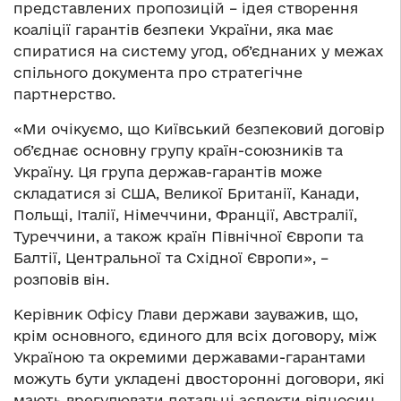
представлених пропозицій – ідея створення
коаліції гарантів безпеки України, яка має
спиратися на систему угод, об’єднаних у межах
спільного документа про стратегічне
партнерство.
«Ми очікуємо, що Київський безпековий договір
об’єднає основну групу країн-союзників та
Україну. Ця група держав-гарантів може
складатися зі США, Великої Британії, Канади,
Польщі, Італії, Німеччини, Франції, Австралії,
Туреччини, а також країн Північної Європи та
Балтії, Центральної та Східної Європи», –
розповів він.
Керівник Офісу Глави держави зауважив, що,
крім основного, єдиного для всіх договору, між
Україною та окремими державами-гарантами
можуть бути укладені двосторонні договори, які
мають врегулювати детальні аспекти відносин