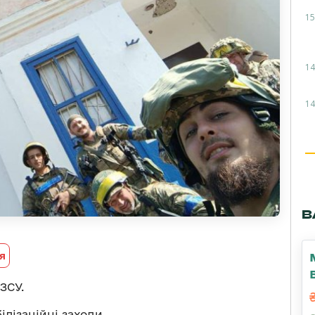
15
14
14
В
я
ЗСУ.
ілізаційні заходи.