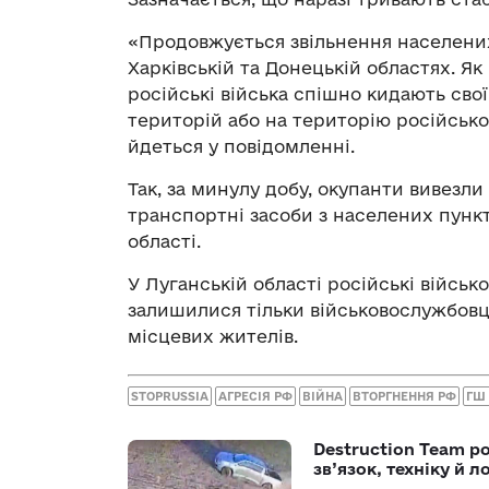
«Продовжується звільнення населених 
Харківській та Донецькій областях. Як
російські війська спішно кидають свої
територій або на територію російської
йдеться у повідомленні.
Так, за минулу добу, окупанти вивезл
транспортні засоби з населених пункт
області.
У Луганській області російські військ
залишилися тільки військовослужбовці 
місцевих жителів.
STOPRUSSIA
АГРЕСІЯ РФ
ВІЙНА
ВТОРГНЕННЯ РФ
ГШ
Destruction Team р
зв’язок, техніку й л