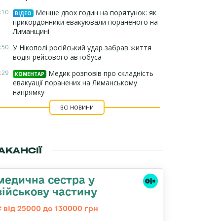
:10
Менше двох годин на порятунок: як
ВІДЕО
прикордонники евакуювали пораненого на
Лиманщині
:50
У Нікополі російський удар забрав життя
водія рейсового автобуса
:29
Медик розповів про складність
КОМЕНТАР
евакуації поранених на Лиманському
напрямку
ВСІ НОВИНИ
АКАНСІЇ
медична сестра у
військову частину
від 25000 до 130000 грн