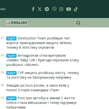
НАС
ENGLISH
:47
Destruction Team розбирає тил
ВІДЕО
ворога: прикордонники нищать зв’язок,
техніку й логістику окупантів
:26
Антидронові сітки врятували
ВІДЕО
«Хамві»: бійці 128-ї бригади пережили атаку
російської «Молнії»
:09
ГУР нищать російську піхоту, техніку
ВІДЕО
та логістику на Запорізькому напрямку
:48
Знищив шістьох росіян, а сімох взяв у
полон: історія командира «Гіря»
:30
Розстріл автобуса змінив її життя:
ВІДЕО
Олеся стала військовою і тепер підтримує
побратимів