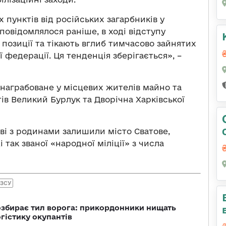
пунктів від російських загарбників у
 повідомлялося раніше, в ході відступу
 позиції та тікають вглиб тимчасово зайнятих
 федерації. Ця тенденція зберігається», –
и награбоване у місцевих жителів майно та
ів Великий Бурлук та Дворічна Харківської
ові з родинами залишили місто Сватове,
так званої «народної міліції» з числа
 ЗСУ
озбирає тил ворога: прикордонники нищать
огістику окупантів