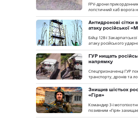
FPV-дрони прикордонників
логістичний хаб ворога 
Антидронові сітки в
атаку російської «М
Бійці 128-ї Закарпатсько
атаку російського ударн
ГУР нищать російськ
напрямку
Спецпризначенці ГУР пок
транспорту, дронів та ло
Знищив шістьох росі
«Гіря»
Командир 3-ї мотопіхотно
позивним «Гіря» захищає