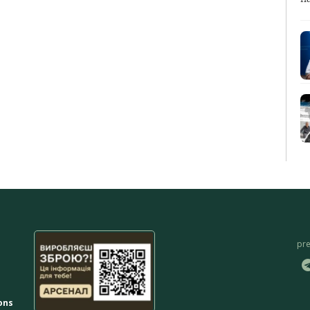
pr
ons