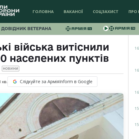
ГОЛОВНА
ВАКАНСІЇ
СОЦЗАХИСТ
ПРО 
ДОВІДНИК ВЕТЕРАНА
кі війська витіснили
16
20 населених пунктів
НОВИНИ
16
Слідкуйте за АрміяInform в Google
1
хв.
16
15
15