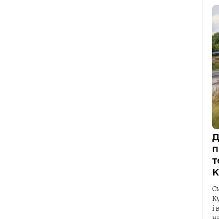
Д
п
т
К
С
К
і 
н