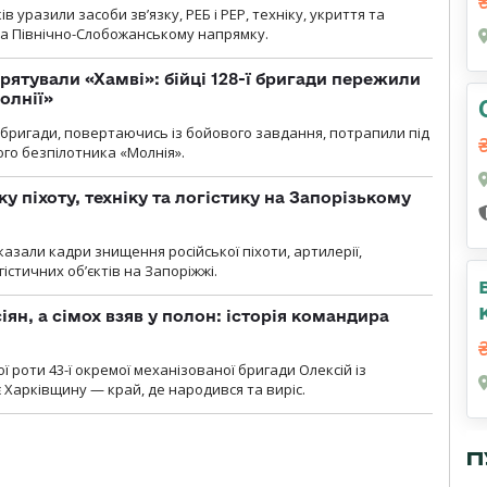
 уразили засоби зв’язку, РЕБ і РЕР, техніку, укриття та
на Північно-Слобожанському напрямку.
рятували «Хамві»: бійці 128-ї бригади пережили
олнії»
ї бригади, повертаючись із бойового завдання, потрапили під
ого безпілотника «Молнія».
у піхоту, техніку та логістику на Запорізькому
азали кадри знищення російської піхоти, артилерії,
гістичних об’єктів на Запоріжжі.
ян, а сімох взяв у полон: історія командира
ї роти 43-ї окремої механізованої бригади Олексій із
 Харківщину — край, де народився та виріс.
П