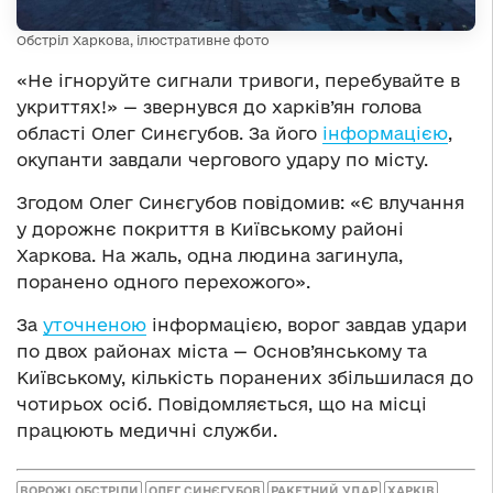
Обстріл Харкова, ілюстративне фото
«Не ігноруйте сигнали тривоги, перебувайте в
укриттях!» — звернувся до харків’ян голова
області Олег Синєгубов. За його
інформацією
,
окупанти завдали чергового удару по місту.
Згодом Олег Синєгубов повідомив: «Є влучання
у дорожнє покриття в Київському районі
Харкова. На жаль, одна людина загинула,
поранено одного перехожого».
За
уточненою
інформацією, ворог завдав удари
по двох районах міста — Основ’янському та
Київському, кількість поранених збільшилася до
чотирьох осіб. Повідомляється, що на місці
працюють медичні служби.
ВОРОЖІ ОБСТРІЛИ
ОЛЕГ СИНЄГУБОВ
РАКЕТНИЙ УДАР
ХАРКІВ