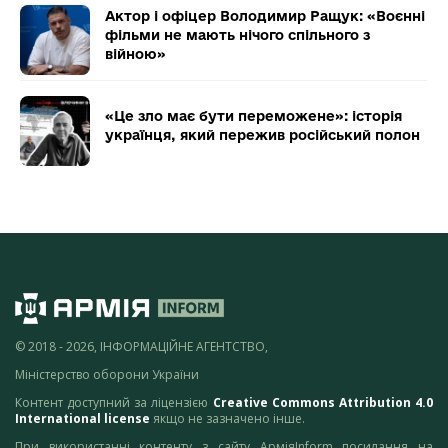
Актор і офіцер Володимир Ращук: «Воєнні
фільми не мають нічого спільного з
війною»
«Це зло має бути переможене»: історія
українця, який пережив російський полон
© 2018 - 2026, ІНФОРМАЦІЙНЕ АГЕНТСТВО,
Міністерство оборони України
Контент доступний за ліцензією
Creative Commons Attribution 4.0
International license
якщо не зазначено інше.
При використанні контенту з сайту АрміяInform посилання на