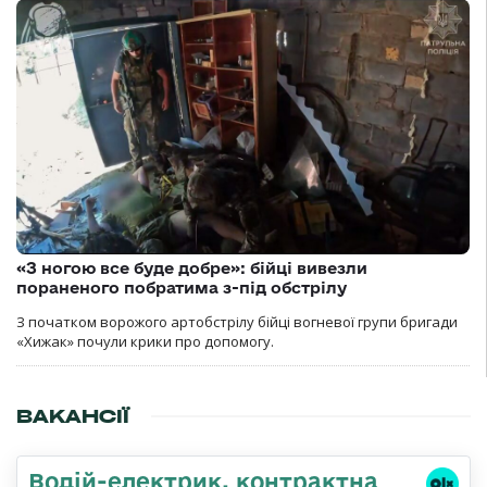
«З ногою все буде добре»: бійці вивезли
пораненого побратима з-під обстрілу
З початком ворожого артобстрілу бійці вогневої групи бригади
«Хижак» почули крики про допомогу.
ВАКАНСІЇ
Водій-електрик, контрактна