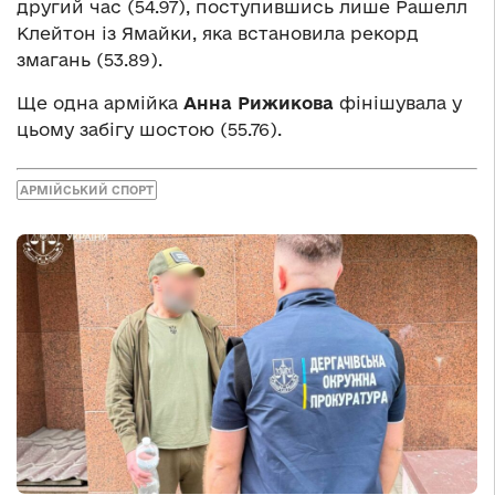
другий час (54.97), поступившись лише Рашелл
Клейтон із Ямайки, яка встановила рекорд
змагань (53.89).
Ще одна армійка
Анна Рижикова
фінішувала у
цьому забігу шостою (55.76).
АРМІЙСЬКИЙ СПОРТ