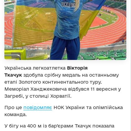
Українська легкоатлетка
Вікторія
Ткачук
здобула срібну медаль на останньому
етапі Золотого континентального туру.
Меморіал Ханджековича відбувся 11 вересня у
Загребі, у столиці Хорватії.
Про це
повідомляє
НОК України та олімпійська
команда.
У бігу на 400 м із бар’єрами Ткачук показала