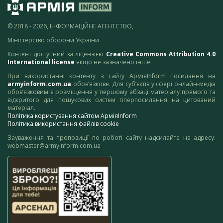
© 2018 - 2026, ІНФОРМАЦІЙНЕ АГЕНТСТВО,
Міністерство оборони України
Контент доступний за ліцензією
Creative Commons Attribution 4.0
International license
якщо не зазначено інше.
При використанні контенту з сайту АрміяInform посилання на
armyinform.com.ua
обов’язкове. Для суб’єктів у сфері онлайн-медіа
обов’язковим є розміщення у першому абзаці матеріалу прямого та
відкритого для пошукових систем гіперпосилання на цитований
матеріал.
Політика користування сайтом АрміяInform
Політика використання файлів cookie
Зауваження та пропозиції по роботі сайту надсилайте на адресу:
webmaster@armyinform.com.ua