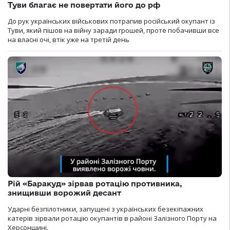
Туви благає не повертати його до рф
До рук українських військових потрапив російський окупант із
Туви, який пішов на війну заради грошей, проте побачивши все
на власні очі, втік уже на третій день
Рій «Баракуд» зірвав ротацію противника,
знищивши ворожий десант
Ударні безпілотники, запущені з українських безекіпажних
катерів зірвали ротацію окупантів в районі Залізного Порту на
Херсонщині.