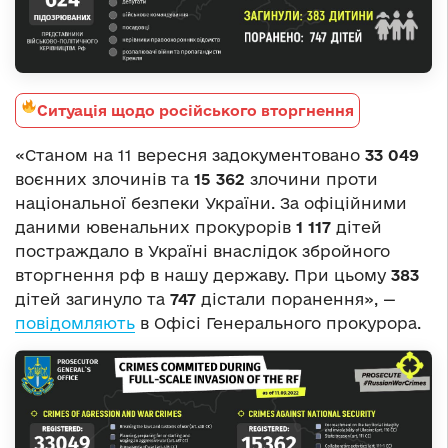
Ситуація щодо російського вторгнення
«Станом на 11 вересня задокументовано
33 049
воєнних злочинів та
15 362
злочини проти
національної безпеки України. За офіційними
даними ювенальних прокурорів
1 11
7
дітей
постраждало в Україні внаслідок збройного
вторгнення рф в нашу державу. При цьому
383
дітей загинуло та
74
7
дістали поранення», —
повідомляють
в Офісі Генерального прокурора.