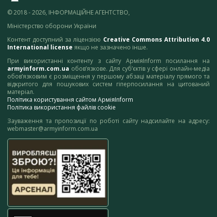
© 2018 - 2026, ІНФОРМАЦІЙНЕ АГЕНТСТВО,
Міністерство оборони України
Контент доступний за ліцензією
Creative Commons Attribution 4.0
International license
якщо не зазначено інше.
При використанні контенту з сайту АрміяInform посилання на
armyinform.com.ua
обов’язкове. Для суб’єктів у сфері онлайн-медіа
обов’язковим є розміщення у першому абзаці матеріалу прямого та
відкритого для пошукових систем гіперпосилання на цитований
матеріал.
Політика користування сайтом АрміяInform
Політика використання файлів cookie
Зауваження та пропозиції по роботі сайту надсилайте на адресу:
webmaster@armyinform.com.ua