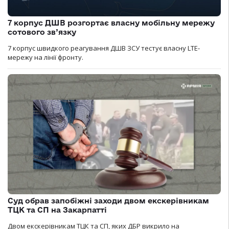
7 корпус ДШВ розгортає власну мобільну мережу
сотового зв’язку
7 корпус швидкого реагування ДШВ ЗСУ тестує власну LTE-
мережу на лінії фронту.
Суд обрав запобіжні заходи двом екскерівникам
ТЦК та СП на Закарпатті
Двом екскерівникам ТЦК та СП, яких ДБР викрило на