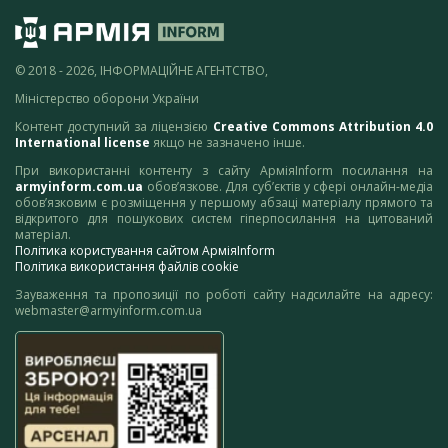
© 2018 - 2026, ІНФОРМАЦІЙНЕ АГЕНТСТВО,
Міністерство оборони України
Контент доступний за ліцензією
Creative Commons Attribution 4.0
International license
якщо не зазначено інше.
При використанні контенту з сайту АрміяInform посилання на
armyinform.com.ua
обов’язкове. Для суб’єктів у сфері онлайн-медіа
обов’язковим є розміщення у першому абзаці матеріалу прямого та
відкритого для пошукових систем гіперпосилання на цитований
матеріал.
Політика користування сайтом АрміяInform
Політика використання файлів cookie
Зауваження та пропозиції по роботі сайту надсилайте на адресу:
webmaster@armyinform.com.ua