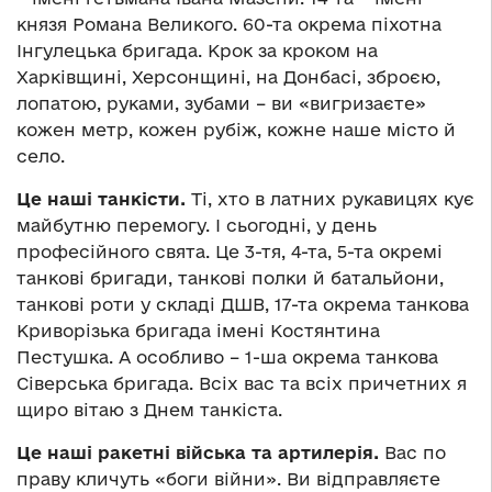
князя Романа Великого. 60-та окрема піхотна
Інгулецька бригада. Крок за кроком на
Харківщині, Херсонщині, на Донбасі, зброєю,
лопатою, руками, зубами – ви «вигризаєте»
кожен метр, кожен рубіж, кожне наше місто й
село.
Це наші танкісти.
Ті, хто в латних рукавицях кує
майбутню перемогу. І сьогодні, у день
професійного свята. Це 3-тя, 4-та, 5-та окремі
танкові бригади, танкові полки й батальйони,
танкові роти у складі ДШВ, 17-та окрема танкова
Криворізька бригада імені Костянтина
Пестушка. А особливо – 1-ша окрема танкова
Сіверська бригада. Всіх вас та всіх причетних я
щиро вітаю з Днем танкіста.
Це наші ракетні війська та артилерія.
Вас по
праву кличуть «боги війни». Ви відправляєте