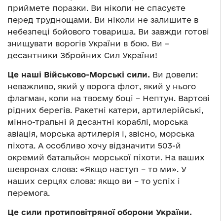
приймете поразки. Ви ніколи не спасуєте
перед труднощами. Ви ніколи не залишите в
небезпеці бойового товариша. Ви завжди готові
знищувати ворогів України в бою. Ви –
десантники Збройних Сил України!
Це наші Військово-Морські сили.
Ви довели:
неважливо, який у ворога флот, який у нього
флагман, коли на твоєму боці – Нептун. Вартові
рідних берегів. Ракетні катери, артилерійські,
мінно-тральні й десантні кораблі, морська
авіація, морська артилерія і, звісно, морська
піхота. А особливо хочу відзначити 503-й
окремий батальйон морської піхоти. На ваших
шевронах слова: «Якщо наступ – то ми». У
наших серцях слова: якщо ви – то успіх і
перемога.
Це сили протиповітряної оборони України.