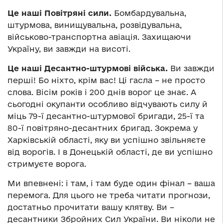
Це наші Повітряні сили.
Бомбардувальна,
штурмова, винищувальна, розвідувальна,
військово-транспортна авіація. Захищаючи
Україну, ви завжди на висоті.
Це наші Десантно-штурмові війська.
Ви завжди
перші! Бо ніхто, крім вас! Ці гасла – не просто
слова. Вісім років і 200 днів ворог це знає. А
сьогодні окупанти особливо відчувають силу й
міць 79-ї десантно-штурмової бригади, 25-ї та
80-ї повітряно-десантних бригад. Зокрема у
Харківській області, яку ви успішно звільняєте
від ворогів. І в Донецькій області, де ви успішно
стримуєте ворога.
Ми впевнені: і там, і там буде один фінал – ваша
перемога. Для цього не треба читати прогнози,
достатньо прочитати вашу клятву. Ви –
десантники Збройних Сил України. Ви ніколи не