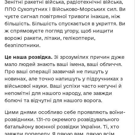
Зенітні ракетні війська, радіотехнічні війська,
ППО Сухопутних і Військово-Морських сил. Ви
чуєте сигнал повітряної тривоги інакше, ніж
більшість. Більшість спускається в укриття. Ви
ж спрямовуєте погляд угору, щоб нищити
ворожі ракети, літаки, гелікоптери,
безпілотники.
Це наша розвідка.
Зі зрозумілих причин дуже
мало людей знають ваші імена, ваші обличчя.
Про ваші операції зазвичай не пишуть у
новинах, але точно напишуть у підручниках з
військової науки. Ваші успіхи часто негучні й
непомітні для нашого народу, але завжди
болючі та відчутні для нашого ворога.
Цими днями особливо себе проявляють воїни-
розвідники. 131-го окремого розвідувального
батальйону воєнної розвідки України. Ті, хто
завжди попереду. Я дякую вам, дякую всім