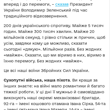
вперед і до перемоги, –
сказав
Президент
України Володимир Зеленський під час
традиційного відеозвернення.
200 днів українського спротиву. Майже 5 тисяч
годин. Майже 300 тисяч хвилин. Майже 20
мільйонів секунд. І рівно стільки ж причин, щоб
усім, завдяки кому це можливо, сказати
сьогодні «дякую». Мільйони разів. Без жодних
«майже». Сказати, що ми віримо в них, віримо в
їхню перемогу. Без жодних «майже».
Це всі наші воїни Збройних Сил України.
Сухопутні війська, наша піхота
. Ви краще за
інших знаєте: на війні мало романтики й багато
тяжкої роботи. У ці дні її мужньо й самовіддано
виконують наші окремі механізовані бригади.
92-га – імені кошового отамана Івана Сірка. 54-та
– імені гетьмана Івана Мазепи. 14-та – імені