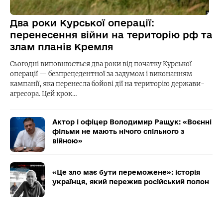
Два роки Курської операції:
перенесення війни на територію рф та
злам планів Кремля
Сьогодні виповнюється два роки від початку Курської
операції — безпрецедентної за задумом і виконанням
кампанії, яка перенесла бойові дії на територію держави-
агресора. Цей крок…
Актор і офіцер Володимир Ращук: «Воєнні
фільми не мають нічого спільного з
війною»
«Це зло має бути переможене»: історія
українця, який пережив російський полон