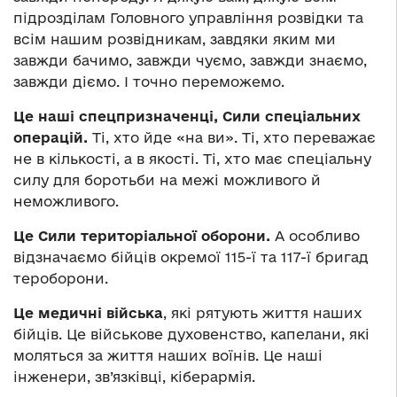
підрозділам Головного управління розвідки та
всім нашим розвідникам, завдяки яким ми
завжди бачимо, завжди чуємо, завжди знаємо,
завжди діємо. І точно переможемо.
Це наші спецпризначенці, Сили спеціальних
операцій.
Ті, хто йде «на ви». Ті, хто переважає
не в кількості, а в якості. Ті, хто має спеціальну
силу для боротьби на межі можливого й
неможливого.
Це Сили територіальної оборони.
А особливо
відзначаємо бійців окремої 115-ї та 117-ї бригад
тероборони.
Це медичні війська
, які рятують життя наших
бійців. Це військове духовенство, капелани, які
моляться за життя наших воїнів. Це наші
інженери, зв’язківці, кіберармія.