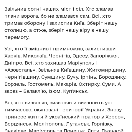
Звільнив сотні наших міст і сіл. Хто зламав
плани ворога, бо не зламався сам. Всі, хто
тримав оборону і захистив Київ. Зберіг нашу
столицю, а отже, зберіг нашу віру в нашу
перемогу.
Усі, хто її зміцнив і примножив, захистивши
Харків, Миколаїв, Чернігів, Одесу, Запоріжжя,
Дніпро. Всі, хто захищав Маріуполь і
«Азовсталь». Звільняв Київщину, Житомирщину,
Чернігівщину, Сумщину. Бучу, Ірпінь, Бородянку,
Ворзель, Гостомель, Макарів. Охтирку, Суми. А
зараз – Балаклію, Ізюм, Куп’янськ.
Всі, хто визволяв, визволяє й визволить усі
тимчасово, окуповані території України. Знову
принесе життя й український прапор у Херсон,
Бердянськ, Мелітополь, Луганськ, Горлівку,
Єнакієве, Маріуполь та Донецьк, Ялту, Джанкой,