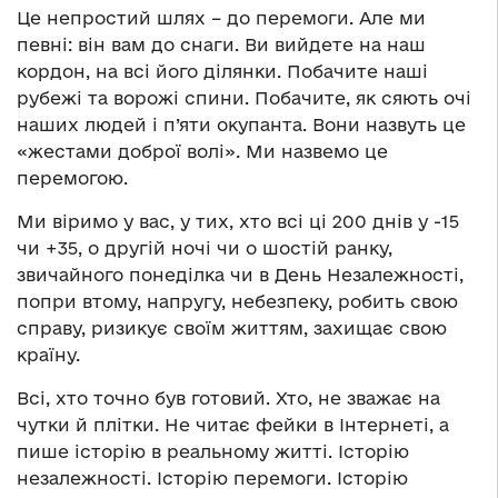
Це непростий шлях – до перемоги. Але ми
певні: він вам до снаги. Ви вийдете на наш
кордон, на всі його ділянки. Побачите наші
рубежі та ворожі спини. Побачите, як сяють очі
наших людей і п’яти окупанта. Вони назвуть це
«жестами доброї волі». Ми назвемо це
перемогою.
Ми віримо у вас, у тих, хто всі ці 200 днів у -15
чи +35, о другій ночі чи о шостій ранку,
звичайного понеділка чи в День Незалежності,
попри втому, напругу, небезпеку, робить свою
справу, ризикує своїм життям, захищає свою
країну.
Всі, хто точно був готовий. Хто, не зважає на
чутки й плітки. Не читає фейки в Інтернеті, а
пише історію в реальному житті. Історію
незалежності. Історію перемоги. Історію