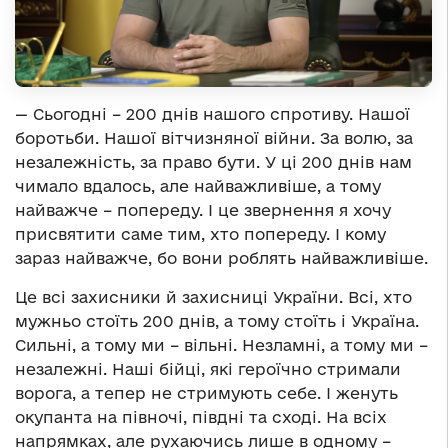
— Сьогодні – 200 днів нашого спротиву. Нашої
боротьби. Нашої вітчизняної війни. За волю, за
незалежність, за право бути. У ці 200 днів нам
чимало вдалось, але найважливіше, а тому
найважче – попереду. І це звернення я хочу
присвятити саме тим, хто попереду. І кому
зараз найважче, бо вони роблять найважливіше.
Це всі захисники й захисниці України. Всі, хто
мужньо стоїть 200 днів, а тому стоїть і Україна.
Сильні, а тому ми – вільні. Незламні, а тому ми –
незалежні. Наші бійці, які героїчно стримали
ворога, а тепер не стримують себе. І женуть
окупанта на півночі, півдні та сході. На всіх
напрямках, але рухаючись лише в одному –