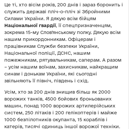
Це ті, хто вісім років, 200 днів і зараз боронить і
служить державі пліч-о-пліч зі Збройними
Силами України. Я дякую всім бійцям
Національної гвардії
, її спецпризначенцям,
зокрема 15-му Словʼянському полку. Дякую всім
нашим прикордонникам. Офіцерам і
працівникам Служби безпеки України,
Національної поліції, ДСНС, нашим
пожежникам, рятувальникам, саперам. А разом
– усім нашим воїнам, захисникам, найкращим
синам і донькам України, які сьогодні
звільняють її північ, південь і схід.
Усім, хто за 200 днів знищив більш як 2000
ворожих танків, 4500 бойових броньованих
машин, понад 1000 ворожих артилерійських
систем, 250 літаків і 200 гелікоптерів і майже
1000 безпілотників окупанта, 15 кораблів і
катерів, тисячі одиниць іншої ворожої техніки.