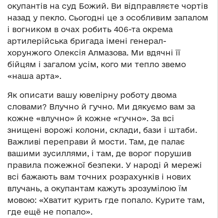
окупантів на суд Божий. Ви відправляєте чортів
назад у пекло. Сьогодні це з особливим запалом
і вогником в очах робить 406-та окрема
артилерійська бригада імені генерал-
хорунжого Олексія Алмазова. Ми вдячні її
бійцям і загалом усім, кого ми тепло звемо
«наша арта».
Як описати вашу ювелірну роботу двома
словами? Влучно й гучно. Ми дякуємо вам за
кожне «влучно» й кожне «гучно». За всі
знищені ворожі колони, склади, бази і штаби.
Важливі переправи й мости. Там, де палає
вашими зусиллями, і там, де ворог порушив
правила пожежної безпеки. У народі й мережі
всі бажають вам точних розрахунків і нових
влучань, а окупантам кажуть зрозумілою їм
мовою: «Хватит курить где попало. Курите там,
где ещё не попало».