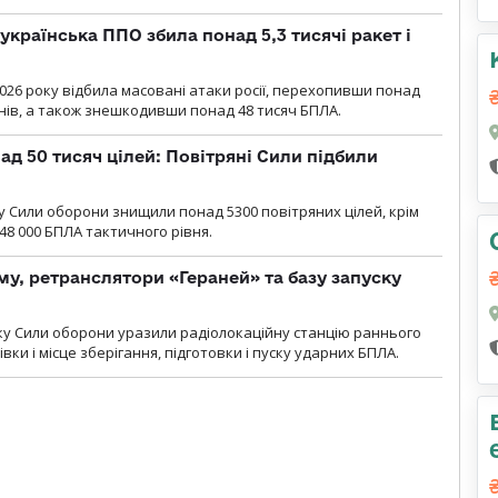
українська ППО збила понад 5,3 тисячі ракет і
2026 року відбила масовані атаки росії, перехопивши понад
онів, а також знешкодивши понад 48 тисяч БПЛА.
ад 50 тисяч цілей: Повітряні Сили підбили
у Cили оборони знищили понад 5300 повітряних цілей, крім
48 000 БПЛА тактичного рівня.
у, ретранслятори «Гераней» та базу запуску
року Сили оборони уразили радіолокаційну станцію раннього
ки і місце зберігання, підготовки і пуску ударних БПЛА.