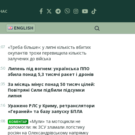
НАС
ENGLISH
:07
«Треба більше»: у липні кількість вбитих
окупантів трохи перевищила кількість
залучених до війська
:50
Липень під вогнем: українська ППО
збила понад 5,3 тисячі ракет і дронів
:35
За місяць мінус понад 50 тисяч цілей:
Повітряні Сили підбили підсумки
липня
:16
Уражено РЛС у Криму, ретранслятори
«Гераней» та базу запуску БПЛА
:08
«Мули» та мотоцикли не
КОМЕНТАР
допомогли: як ЗСУ зламали логістику
росіян на Олександрівському напрямку