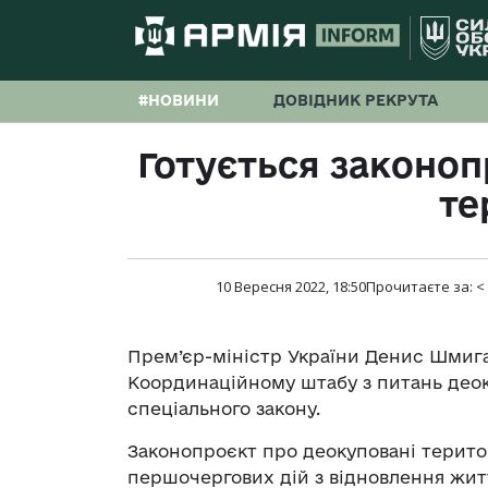
#НОВИНИ
ДОВІДНИК РЕКРУТА
Готується законоп
те
10 Вересня 2022, 18:50
Прочитаєте за:
<
Прем’єр-міністр України Денис Шмиг
Координаційному штабу з питань део
спеціального закону.
Законопроєкт про деокуповані терито
першочергових дій з відновлення житт