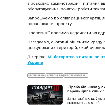
військових адміністрацій, і питання в
обслуговування, початок роботи заклад
Запрошуємо до співпраці експертів, я
опрацювання проєкту.
Пропозиції просимо надсилати на ад
Нагадаємо, сьогодні рішенням Уряду 
деокупованих територій, який очолил
Джерело:
Міністерство з питань реін
України
STOPRUSSIA
АГРЕСІЯ РФ
ВТОРГНЕННЯ РФ
«Треба більше»: у л
перевищила кількіс
За минулий місяць було з
становило 29 800 осіб.