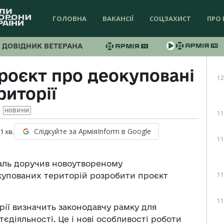
ГОЛОВНА
ВАКАНСІЇ
СОЦЗАХИСТ
ПРО 
ДОВІДНИК ВЕТЕРАНА
роєкт про деокуповані
12
риторії
НОВИНИ
11
Слідкуйте за АрміяInform в Google
 1
хв.
11
аль доручив новоутвореному
11
купованих територій розробити проєкт
11
рії визначить законодавчу рамку для
єдіяльності. Це і нові особливості роботи