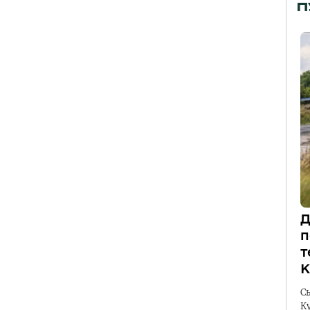
П
Д
п
т
К
С
К