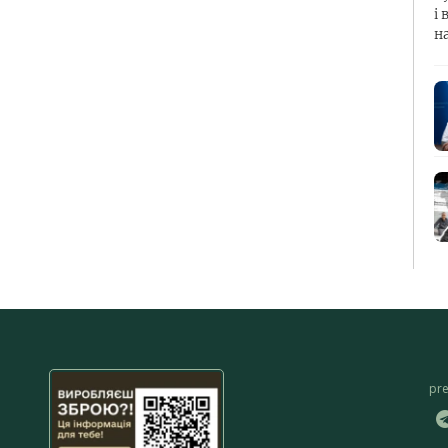
і 
н
pr