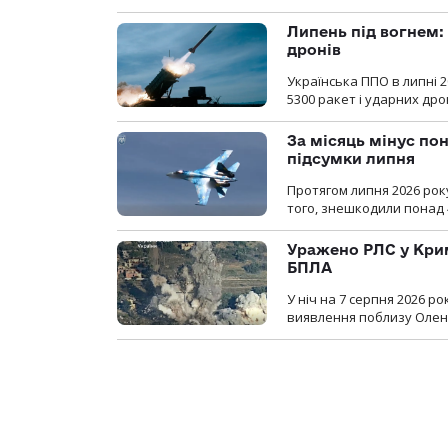
Липень під вогнем: 
дронів
Українська ППО в липні 
5300 ракет і ударних др
За місяць мінус пон
підсумки липня
Протягом липня 2026 рок
того, знешкодили понад 
Уражено РЛС у Крим
БПЛА
У ніч на 7 серпня 2026 
виявлення поблизу Оленів