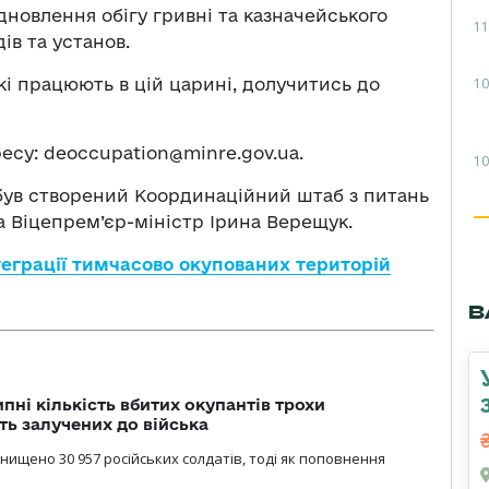
ідновлення обігу гривні та казначейського
11
ів та установ.
10
кі працюють в цій царині, долучитись до
ресу:
deoccupation@minre.gov.ua
.
10
був створений Координаційний штаб з питань
а Віцепрем’єр-міністр Ірина Верещук.
теграції тимчасово окупованих територій
В
ипні кількість вбитих окупантів трохи
ть залучених до війська
нищено 30 957 російських солдатів, тоді як поповнення