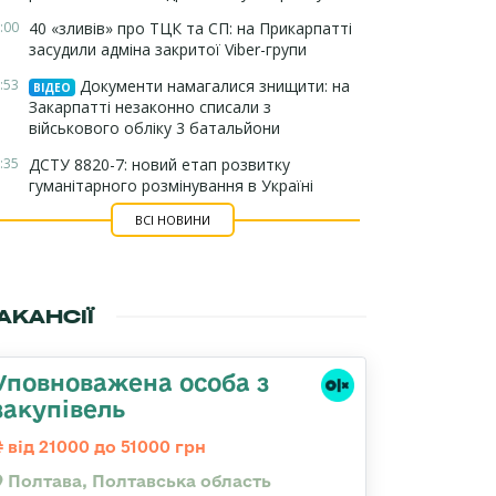
:00
40 «зливів» про ТЦК та СП: на Прикарпатті
засудили адміна закритої Viber-групи
:53
Документи намагалися знищити: на
ВІДЕО
Закарпатті незаконно списали з
військового обліку 3 батальйони
:35
ДСТУ 8820-7: новий етап розвитку
гуманітарного розмінування в Україні
ВСІ НОВИНИ
АКАНСІЇ
Уповноважена особа з
закупівель
від 21000 до 51000 грн
Полтава, Полтавська область