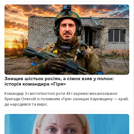
Знищив шістьох росіян, а сімох взяв у полон:
історія командира «Гіря»
Командир 3-ї мотопіхотної роти 43-ї окремої механізованої
бригади Олексій із позивним «Гіря» захищає Харківщину — край,
де народився та виріс.