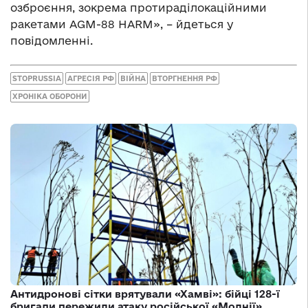
озброєння, зокрема протираділокаційними
ракетами AGM-88 HARM», – йдеться у
повідомленні.
STOPRUSSIA
АГРЕСІЯ РФ
ВІЙНА
ВТОРГНЕННЯ РФ
ХРОНІКА ОБОРОНИ
Антидронові сітки врятували «Хамві»: бійці 128-ї
бригади пережили атаку російської «Молнії»