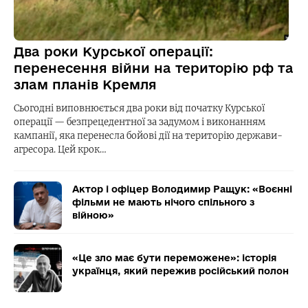
Два роки Курської операції:
перенесення війни на територію рф та
злам планів Кремля
Сьогодні виповнюється два роки від початку Курської
операції — безпрецедентної за задумом і виконанням
кампанії, яка перенесла бойові дії на територію держави-
агресора. Цей крок…
Актор і офіцер Володимир Ращук: «Воєнні
фільми не мають нічого спільного з
війною»
«Це зло має бути переможене»: історія
українця, який пережив російський полон