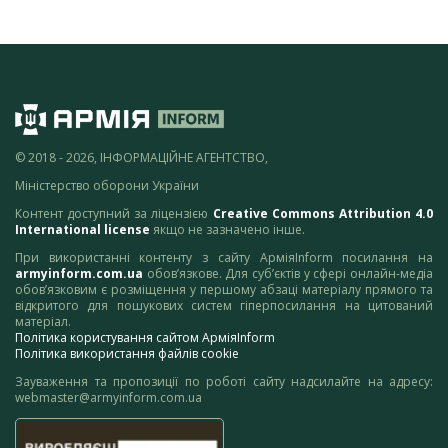
© 2018 - 2026, ІНФОРМАЦІЙНЕ АГЕНТСТВО,
Міністерство оборони України
Контент доступний за ліцензією
Creative Commons Attribution 4.0
International license
якщо не зазначено інше.
При використанні контенту з сайту АрміяInform посилання на
armyinform.com.ua
обов’язкове. Для суб’єктів у сфері онлайн-медіа
обов’язковим є розміщення у першому абзаці матеріалу прямого та
відкритого для пошукових систем гіперпосилання на цитований
матеріал.
Політика користування сайтом АрміяInform
Політика використання файлів cookie
Зауваження та пропозиції по роботі сайту надсилайте на адресу:
webmaster@armyinform.com.ua