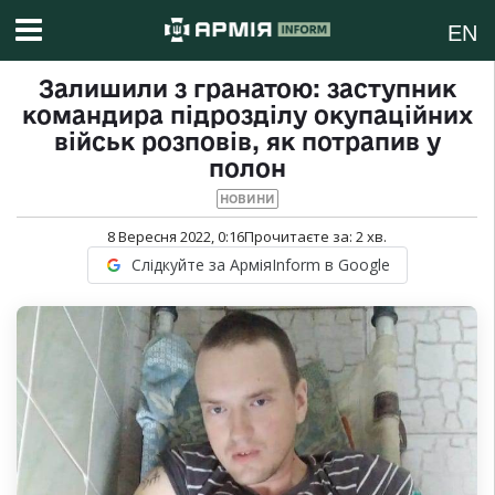
EN
Залишили з гранатою: заступник
командира підрозділу окупаційних
військ розповів, як потрапив у
полон
НОВИНИ
8 Вересня 2022, 0:16
Прочитаєте за:
2
хв.
Слідкуйте за АрміяInform в Google