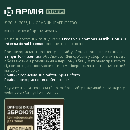
© 2018 - 2026, ІНФОРМАЦІЙНЕ АГЕНТСТВО,
Міністерство оборони України
Контент доступний за ліцензією
Creative Commons Attribution 4.0
International license
якщо не зазначено інше.
При використанні контенту з сайту АрміяInform посилання на
armyinform.com.ua
обов’язкове. Для суб’єктів у сфері онлайн-медіа
обов’язковим є розміщення у першому абзаці матеріалу прямого та
відкритого для пошукових систем гіперпосилання на цитований
матеріал.
Політика користування сайтом АрміяInform
Політика використання файлів cookie
Зауваження та пропозиції по роботі сайту надсилайте на адресу:
webmaster@armyinform.com.ua