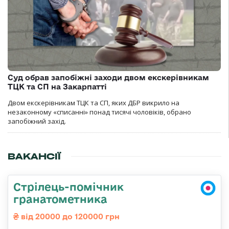
Суд обрав запобіжні заходи двом екскерівникам
ТЦК та СП на Закарпатті
Двом екскерівникам ТЦК та СП, яких ДБР викрило на
незаконному «списанні» понад тисячі чоловіків, обрано
запобіжний захід.
ВАКАНСІЇ
Стрілець-помічник
гранатометника
від 20000 до 120000 грн