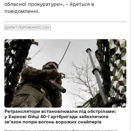
обласної прокуратури», – йдеться в
повідомленні.
ДОПИТ ПОЛОНЕНОГО
СБУ
Ретранслятори встановлювали під обстрілами:
у Харкові бійці 40-ї артбригади забезпечили
зв’язок попри вогонь ворожих снайперів