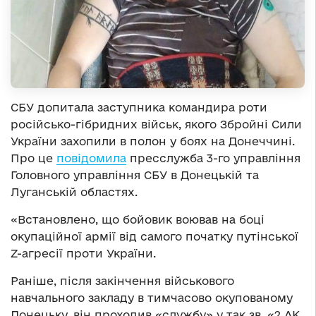
СБУ допитала заступника командира роти
російсько-гібридних військ, якого Збройні Сили
України захопили в полон у боях на Донеччині.
Про це
повідомила
пресслужба 3-го управління
Головного управління СБУ в Донецькій та
Луганській областях.
«Встановлено, що бойовик воював на боці
окупаційної армії від самого початку путінської
Z-агресії проти України.
Раніше, після закінчення військового
навчального закладу в тимчасово окупованому
Донецьку, він проходив «службу» у так зв. «2 АК