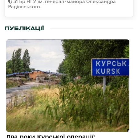
31 Бр НГУ ім. генерал-майора Олександра
Радієвського
ПУБЛІКАЦІЇ
Два роки Курської операції: