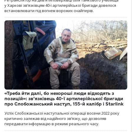
Ретранслятор на дев’ятиповерхівці біля танкового училища
у Харкові зв’язківцям 40-ї артилерійської бригади довелося
встановлювати під вогнем ворожих снайперів.
«Треба йти далі, бо нехороші люди відходять з
позицій»: зв’язківець 40-ї артилерійської бригади
про Слобожанський наступ, 155-й калібр і Starlink
Успіх Слобожанської наступальної операції восени 2022 року
критично залежав від надійного зв’язку, що дозволяв
передавати інформацію в режимі реального часу.