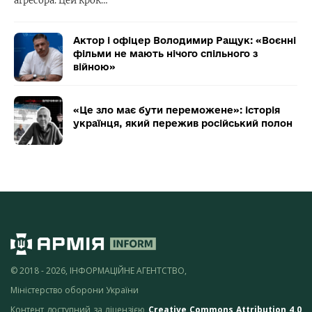
агресора. Цей крок…
Актор і офіцер Володимир Ращук: «Воєнні
фільми не мають нічого спільного з
війною»
«Це зло має бути переможене»: історія
українця, який пережив російський полон
© 2018 - 2026, ІНФОРМАЦІЙНЕ АГЕНТСТВО,
Міністерство оборони України
Контент доступний за ліцензією
Creative Commons Attribution 4.0