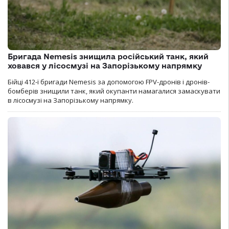
Бригада Nemesis знищила російський танк, який
ховався у лісосмузі на Запорізькому напрямку
Бійці 412-ї бригади Nemesis за допомогою FPV-дронів і дронів-
бомберів знищили танк, який окупанти намагалися замаскувати
в лісосмузі на Запорізькому напрямку.