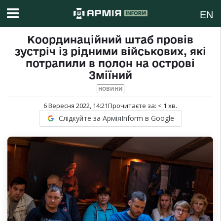
EN
Координаційний штаб провів
зустріч із рідними військових, які
потрапили в полон на острові
Зміїний
НОВИНИ
6 Вересня 2022, 14:21
Прочитаєте за:
< 1
хв.
Слідкуйте за АрміяInform в Google