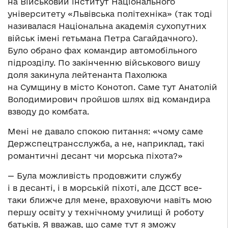
на Військовий інститут Національного
університету «Львівська політехніка» (так тоді
називалася Національна академія сухопутних
військ імені гетьмана Петра Сагайдачного).
Було обрано фах командир автомобільного
підрозділу. По закінченню військового вишу
доля закинула лейтенанта Пахолюка
на Сумщину в місто Конотоп. Саме тут Анатолій
Володимирович пройшов шлях від командира
взводу до комбата.
Мені не давало спокою питання: «чому саме
Держспецтрансслужба, а не, наприклад, такі
романтичні десант чи морська піхота?»
— Була можливість продовжити службу
і в десанті, і в морській піхоті, але ДССТ все-
таки ближче для мене, враховуючи навіть мою
першу освіту у технічному училищі й роботу
батьків. Я вважав, що саме тут я зможу