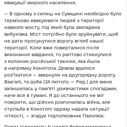
евакуації мирного населення.
— В одному з селищ на Сумщині необхідно було
терміново евакуювати людей з території
навколо мосту, під який була закладена
вибухівка. Міст потрібно було зруйнувати, щоб
не дати просунутися ворогу вглиб нашої
території. Коли вже поверталися після
виконання завдання, то раптово стикнулися
з колоною російської техніки, яка йшла
в напрямку Конотопа. Дивом вдалося
роз’їхатися — звернули на другорядну дорогу.
Взагалі, та доба (24 лютого. — Ред.) для мене
залишилась у пам’яті уривчастими спогадами,
наче все в тумані. Я до останнього не міг
повірити, що дійсно розпочалась війна, але
стрільба в Конотопі одразу надала ситуації
чіткості, — згадує підполковник Пахолюк.
Потім підрозділу Анатолія Володимировича