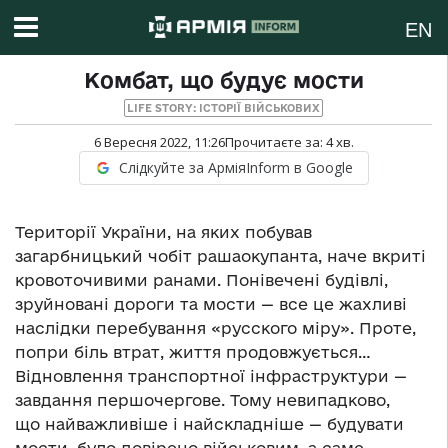
EN
Комбат, що будує мости
LIFE STORY: ІСТОРІЇ ВІЙСЬКОВИХ
6 Вересня 2022, 11:26
Прочитаєте за:
4
хв.
Слідкуйте за АрміяInform в Google
Території України, на яких побував
загарбницький чобіт рашаокупанта, наче вкриті
кровоточивими ранами. Понівечені будівлі,
зруйновані дороги та мости — все це жахливі
наслідки перебування «русского міру». Проте,
попри біль втрат, життя продовжується…
Відновлення транспортної інфраструктури —
завдання першочергове. Тому невипадково,
що найважливіше і найскладніше — будувати