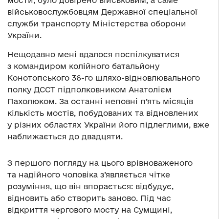
мости, було довірено військовим, а саме
військовослужбовцям Державної спеціальної
служби транспорту Міністерства оборони
України.
Нещодавно мені вдалося поспілкуватися
з командиром колійного батальйону
Конотопського 36-го шляхо-відновлювального
полку ДССТ підполковником Анатолієм
Пахолюком. За останні неповні п’ять місяців
кількість мостів, побудованих та відновлених
у різних областях України його підлеглими, вже
наближається до двадцяти.
З першого погляду на цього врівноваженого
та надійного чоловіка з’являється чітке
розуміння, що він впорається: відбудує,
відновить або створить заново. Під час
відкриття чергового мосту на Сумщині,