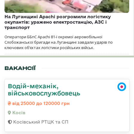
На Луганщині Apachi розгромили логістику
окупантів: уражено електростанцію, АЗС і
транспорт
Оператори ББпС Apachi 81-ї окремої аеромобільної
Слобожанської бригади на Луганщині завдали ударів по
ключових об’єктах логістики російських військ.
ВАКАНСІЇ
Водій-механік,
військовослужбовець
від 25000 до 120000 грн
Косів
Косівський РТЦК та СП