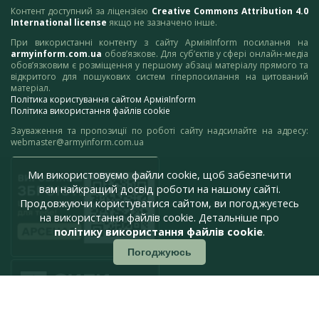
Контент доступний за ліцензією
Creative Commons Attribution 4.0
International license
якщо не зазначено інше.
При використанні контенту з сайту АрміяInform посилання на
armyinform.com.ua
обов’язкове. Для суб’єктів у сфері онлайн-медіа
обов’язковим є розміщення у першому абзаці матеріалу прямого та
відкритого для пошукових систем гіперпосилання на цитований
матеріал.
Політика користування сайтом АрміяInform
Політика використання файлів cookie
Зауваження та пропозиції по роботі сайту надсилайте на адресу:
webmaster@armyinform.com.ua
Ми використовуємо файли cookie, щоб забезпечити
вам найкращий досвід роботи на нашому сайті.
Продовжуючи користуватися сайтом, ви погоджуєтесь
на використання файлів cookie. Детальніше про
політику використання файлів cookie
.
Погоджуюсь