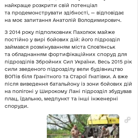
найкраще розкрити свій потенціал
та продемонструвати здібності, — відповідає
на моє запитання Анатолій Володимирович.
З 2014 року підполковник Пахолюк майже
постійно у вирі бойових дій: його підрозділ
займався розмінуванням міста Слов’янськ
та обладнанням фортифікаційних споруд для
підрозділів Збройних Сил України. Весь 2015 рік
сили зведеного підрозділу вели будівництво
ВОПів біля Гранітного та Старої Гнатівки. А вже
після виведення батальйону із зони бойових дій
на полігоні у Широкому Лані підрозділ збудував
плац, їдальню, медпункт та інші інженерні
споруди.