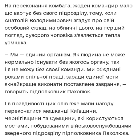
На переконання комбата, жоден командир мало
що вартує без свого підрозділу, тому, коли
Анатолій Володимирович згадує про свій
особовий склад, на обличчі цього, на перший
погляд, суворого чоловіка з’являється тепла
усмішка.
— Ми — єдиний організм. Як людина не може
нормально існувати без якогось органу, так
і я не можу без своєї команди. Ми об’єднані
роками спільної праці, заради єдиної мети —
якнайкраще виконати поставлене завдання, —
говорить підполковник Пахолюк.
І в правдивості цих слів вже мали нагоду
переконатися мешканці Київщини,
Чернігівщини та Сумщини, які користуються
мостами, побудованими військовослужбовцями
зведеного підрозділу підполковника Пахолюка.