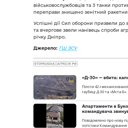
військовослужбовців та 3 танки против
переправи знищено зенітний ракетний
Успішні дії Сил оборони призвели до 
та вчергове звели нанівець спроби аг
річку Дніпро.
Джерело:
ГШ ЗСУ
STOPRUSSIA
АГРЕСІЯ РФ
«Д-30» — вбита: кап
Пілоти 42-ї механізовано
гаубиці Д-30 та «Мста-Б».
Апартаменти в Буков
командувача звинув
Повідомлено про нову п
логістики Командування 