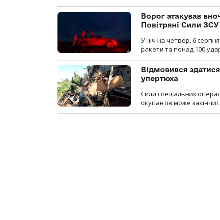
Ворог атакував вно
Повітряні Сили ЗСУ
У ніч на четвер, 6 серпня
ракети та понад 100 уда
Відмовився здатися
упертюха
Сили спеціальних операц
окупантів може закінчит