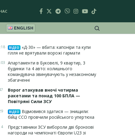
НАС
ENGLISH
:18
«Д-30» — вбита: капоніри та купи
ВІДЕО
гілля не врятували ворожі гармати
:03
Апартаменти в Буковелі, 9 квартир, 3
будинки та 4 авто: колишнього
командувача звинувачують у незаконному
збагаченні
47
Ворог атакував вночі чотирма
ракетами та понад 100 БПЛА —
Повітряні Сили ЗСУ
29
Відмовився здатися — знищили:
ВІДЕО
бійці ССО провчили російського упертюха
14
Представники ЗСУ вибороли дві бронзові
нагороди на чемпіонаті Європи U23 зі