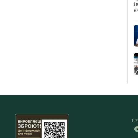
і 
н
pr