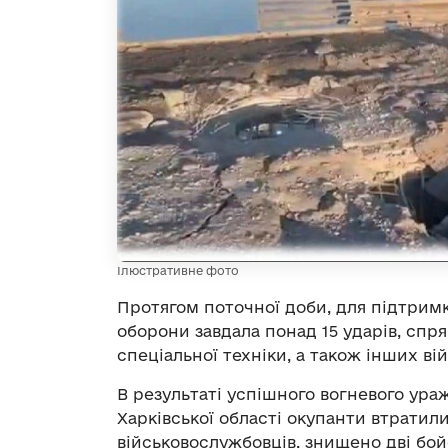
Ілюстративне фото
Протягом поточної доби, для підтримк
оборони завдала понад 15 ударів, спр
спеціальної техніки, а також інших вій
В результаті успішного вогневого ура
Харківської області окупанти втрати
військовослужбовців, знищено дві бой