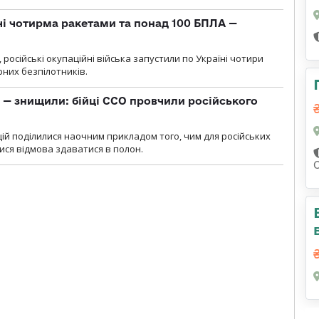
чі чотирма ракетами та понад 100 БПЛА —
, російські окупаційні війська запустили по Україні чотири
рних безпілотників.
 — знищили: бійці ССО провчили російського
ій поділилися наочним прикладом того, чим для російських
ися відмова здаватися в полон.