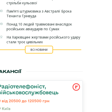
стрільби кульової
00
Пам’яті штурмовика з Австралії Брока
Тенанта Грінвуда
39
Понад 10 людей травмовані внаслідок
російських авіаударів по Сумах
22
На Харківщині жертвами російського удару
стали троє цивільних
ВСІ НОВИНИ
АКАНСІЇ
Радіотелефоніст,
військовослужбовець
від 20500 до 120500 грн
Київ