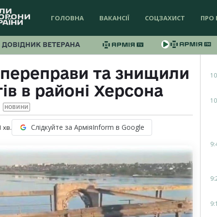
ГОЛОВНА
ВАКАНСІЇ
СОЦЗАХИСТ
ПРО 
ДОВІДНИК ВЕТЕРАНА
 переправи та знищили
10
ів в районі Херсона
10
НОВИНИ
Слідкуйте за АрміяInform в Google
1
хв.
9:
9:
9: