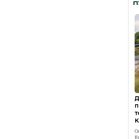
П
Д
п
т
К
С
К