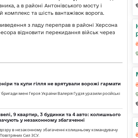
ника, а в районі Антонівського мосту і
 комплекс та шість вантажівок ворога.
виведення з ладу переправ в районі Херсона
ресора відновити перекидання військ через
оніри та купи гілля не врятували ворожі гармати
ї бригади імені Героя України Валерія Гудзя уразили російські
елі, 9 квартир, 3 будинки та 4 авто: колишнього
ачують у незаконному збагаченні
ідозру в незаконному збагаченні колишньому командувачу
Повітряних Сил ЗСУ.