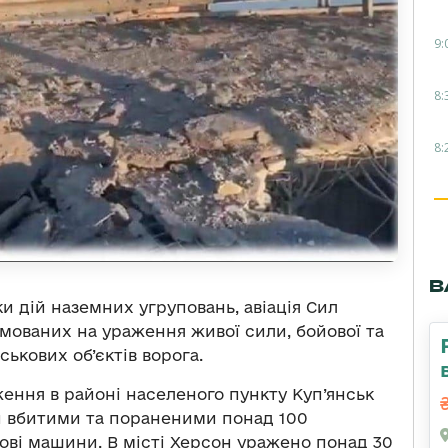
9:
8:
8:
В
и дій наземних угруповань, авіація Сил
ямованих на ураження живої сили, бойової та
ськових об’єктів ворога.
ження в районі населеного пункту Куп’янськ
ли вбитими та пораненими понад 100
ові машини. В місті Херсон уражено понад 30