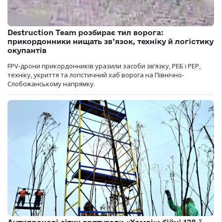
Destruction Team розбирає тил ворога:
прикордонники нищать зв’язок, техніку й логістику
окупантів
FPV-дрони прикордонників уразили засоби зв’язку, РЕБ і РЕР,
техніку, укриття та логістичний хаб ворога на Північно-
Слобожанському напрямку.