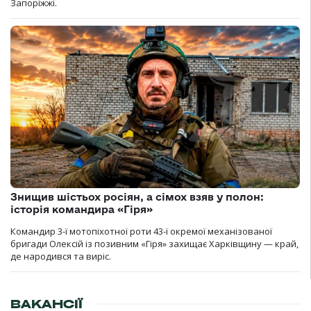
Запоріжжі.
Знищив шістьох росіян, а сімох взяв у полон:
історія командира «Гіря»
Командир 3-ї мотопіхотної роти 43-ї окремої механізованої
бригади Олексій із позивним «Гіря» захищає Харківщину — край,
де народився та виріс.
ВАКАНСІЇ