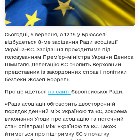
Сьогодні, 5 вересня, о 12:15 у Брюсселі
відбудеться 8-ме засідання Ради асоціації
Україна-ЄС. Засідання проходитиме під
головуванням Прем’єр-міністра України Дениса
Шмигаля. Делегацію ЄС очолить Верховний
представник із закордонних справ і політики
безпеки Жозеп Боррель.
Про це йдеться
на сайті
Європейської Ради.
«Рада асоціації обговорить двосторонній
порядок денний між Україною та ЄС, зокрема
виконання Угоди про асоціацію та поточний
стан співпраці між Україною та ЄС. Також
йтиметься про підтримку ЄС з початку