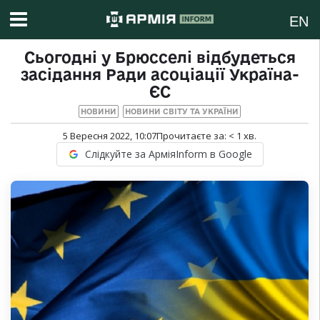
EN
Сьогодні у Брюсселі відбудеться
засідання Ради асоціації Україна-
ЄС
НОВИНИ
НОВИНИ СВІТУ ТА УКРАЇНИ
5 Вересня 2022, 10:07
Прочитаєте за:
< 1
хв.
Слідкуйте за АрміяInform в Google