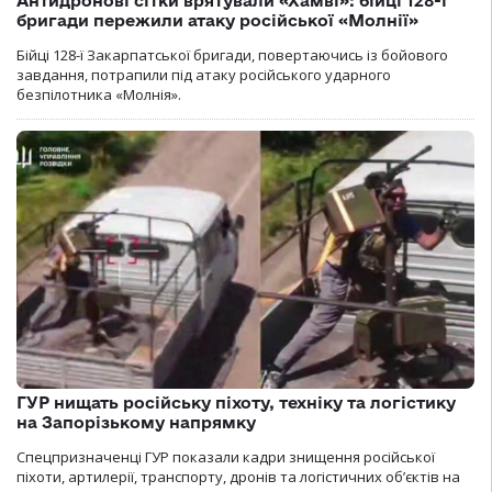
Антидронові сітки врятували «Хамві»: бійці 128-ї
бригади пережили атаку російської «Молнії»
Бійці 128-ї Закарпатської бригади, повертаючись із бойового
завдання, потрапили під атаку російського ударного
безпілотника «Молнія».
ГУР нищать російську піхоту, техніку та логістику
на Запорізькому напрямку
Спецпризначенці ГУР показали кадри знищення російської
піхоти, артилерії, транспорту, дронів та логістичних об’єктів на