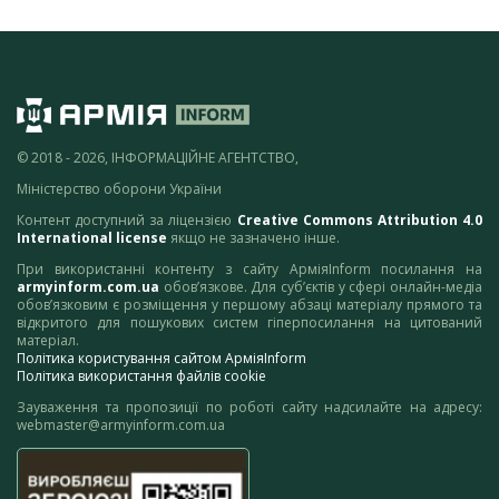
© 2018 - 2026, ІНФОРМАЦІЙНЕ АГЕНТСТВО,
Міністерство оборони України
Контент доступний за ліцензією
Creative Commons Attribution 4.0
International license
якщо не зазначено інше.
При використанні контенту з сайту АрміяInform посилання на
armyinform.com.ua
обов’язкове. Для суб’єктів у сфері онлайн-медіа
обов’язковим є розміщення у першому абзаці матеріалу прямого та
відкритого для пошукових систем гіперпосилання на цитований
матеріал.
Політика користування сайтом АрміяInform
Політика використання файлів cookie
Зауваження та пропозиції по роботі сайту надсилайте на адресу:
webmaster@armyinform.com.ua