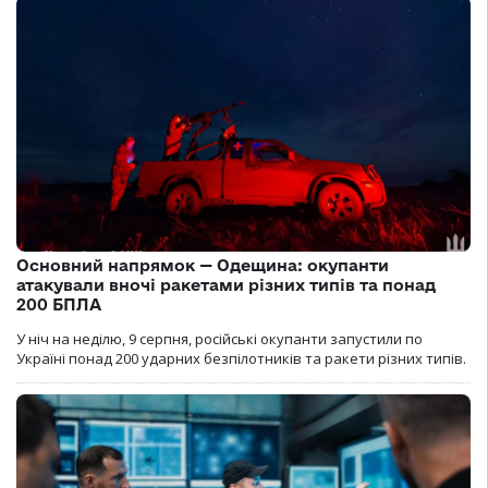
Основний напрямок — Одещина: окупанти
атакували вночі ракетами різних типів та понад
200 БПЛА
У ніч на неділю, 9 серпня, російські окупанти запустили по
Україні понад 200 ударних безпілотників та ракети різних типів.