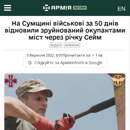
EN
На Сумщині військові за 50 днів
відновили зруйнований окупантами
міст через річку Сейм
ВІДЕО
НОВИНИ
5 Вересня 2022, 6:01
Прочитаєте за:
< 1
хв.
Слідкуйте за АрміяInform в Google