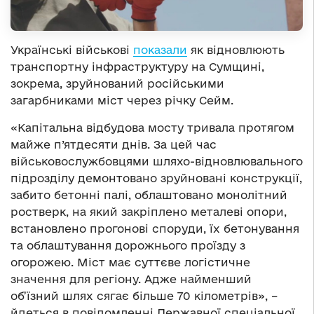
Українські військові
показали
як відновлюють
транспортну інфраструктуру на Сумщині,
зокрема, зруйнований російськими
загарбниками міст через річку Сейм.
«Капітальна відбудова мосту тривала протягом
майже п’ятдесяти днів. За цей час
військовослужбовцями шляхо-відновлювального
підрозділу демонтовано зруйновані конструкції,
забито бетонні палі, облаштовано монолітний
ростверк, на який закріплено металеві опори,
встановлено прогонові споруди, їх бетонування
та облаштування дорожнього проїзду з
огорожею. Міст має суттєве логістичне
значення для регіону. Адже найменший
об’їзний шлях сягає більше 70 кілометрів», –
йдеться в повідомленні Державної спеціальної