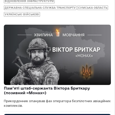
ВІДНОВЛЕННЯ ІНФРАСТРУКТУРИ
ДЕРЖАВНА СПЕЦІАЛЬНА СЛУЖБА ТРАНСПОРТУ
СУМСЬКА ОБЛАСТЬ
УКРАЇНСЬКІ ВІЙСЬКОВІ
Пам’яті штаб-сержанта Віктора Бриткару
(позивний «Монах»)
Прикордонник опанував фах оператора безпілотних авіаційних
комплексів.