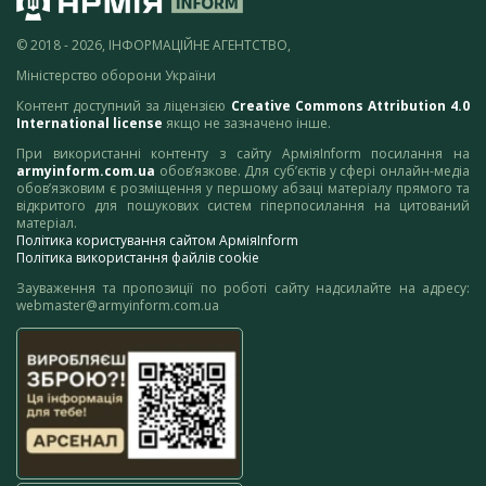
© 2018 - 2026, ІНФОРМАЦІЙНЕ АГЕНТСТВО,
Міністерство оборони України
Контент доступний за ліцензією
Creative Commons Attribution 4.0
International license
якщо не зазначено інше.
При використанні контенту з сайту АрміяInform посилання на
armyinform.com.ua
обов’язкове. Для суб’єктів у сфері онлайн-медіа
обов’язковим є розміщення у першому абзаці матеріалу прямого та
відкритого для пошукових систем гіперпосилання на цитований
матеріал.
Політика користування сайтом АрміяInform
Політика використання файлів cookie
Зауваження та пропозиції по роботі сайту надсилайте на адресу:
webmaster@armyinform.com.ua