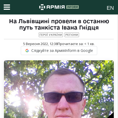
EN
На Львівщині провели в останню
путь танкіста Івана Гнідця
ГЕРОЇ УКРАЇНИ
РЕГІОНИ
5 Вересня 2022, 12:38
Прочитаєте за:
< 1
хв.
Слідкуйте за АрміяInform в Google