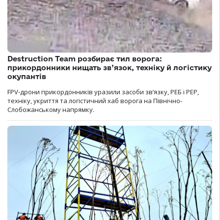
Destruction Team розбирає тил ворога:
прикордонники нищать зв’язок, техніку й логістику
окупантів
FPV-дрони прикордонників уразили засоби зв’язку, РЕБ і РЕР,
техніку, укриття та логістичний хаб ворога на Північно-
Слобожанському напрямку.