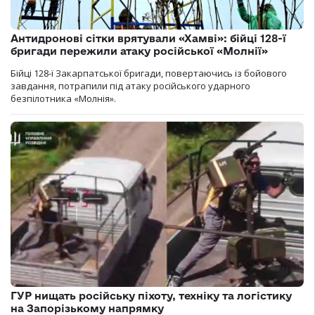
Антидронові сітки врятували «Хамві»: бійці 128-ї
бригади пережили атаку російської «Молнії»
Бійці 128-ї Закарпатської бригади, повертаючись із бойового
завдання, потрапили під атаку російського ударного
безпілотника «Молнія».
ГУР нищать російську піхоту, техніку та логістику
на Запорізькому напрямку