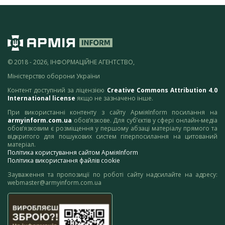
© 2018 - 2026, ІНФОРМАЦІЙНЕ АГЕНТСТВО,
Міністерство оборони України
Контент доступний за ліцензією
Creative Commons Attribution 4.0
International license
якщо не зазначено інше.
При використанні контенту з сайту АрміяInform посилання на
armyinform.com.ua
обов’язкове. Для суб’єктів у сфері онлайн-медіа
обов’язковим є розміщення у першому абзаці матеріалу прямого та
відкритого для пошукових систем гіперпосилання на цитований
матеріал.
Політика користування сайтом АрміяInform
Політика використання файлів cookie
Зауваження та пропозиції по роботі сайту надсилайте на адресу:
webmaster@armyinform.com.ua