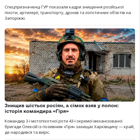
Спецпризначенці ГУР показали кадри знищення російської
піхоти, артилерії, транспорту, дронів та логістичних об’єктів на
Запоріжжі.
Знищив шістьох росіян, а сімох взяв у полон:
історія командира «Гіря»
Командир 3-ї мотопіхотної роти 43-ї окремої механізованої
бригади Олексій із позивним «Гіря» захищає Харківщину — край,
де народився та виріс.