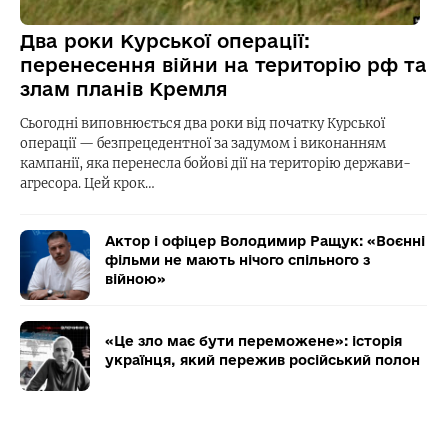
Два роки Курської операції:
перенесення війни на територію рф та
злам планів Кремля
Сьогодні виповнюється два роки від початку Курської
операції — безпрецедентної за задумом і виконанням
кампанії, яка перенесла бойові дії на територію держави-
агресора. Цей крок…
Актор і офіцер Володимир Ращук: «Воєнні
фільми не мають нічого спільного з
війною»
«Це зло має бути переможене»: історія
українця, який пережив російський полон