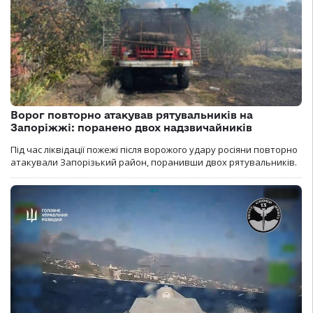
Ворог повторно атакував рятувальників на
Запоріжжі: поранено двох надзвичайників
Під час ліквідації пожежі після ворожого удару росіяни повторно
атакували Запорізький район, поранивши двох рятувальників.