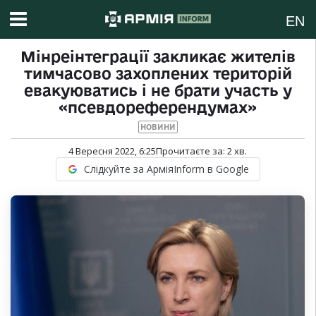
EN
Мінреінтеграції закликає жителів
тимчасово захоплених територій
евакуюватись і не брати участь у
«псевдореферендумах»
НОВИНИ
4 Вересня 2022, 6:25
Прочитаєте за:
2
хв.
Слідкуйте за АрміяInform в Google