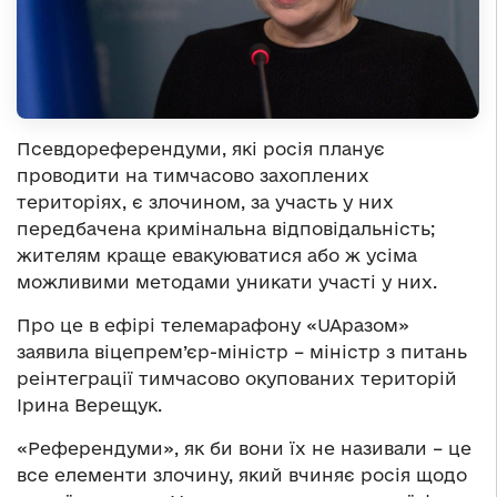
Псевдореферендуми, які росія планує
проводити на тимчасово захоплених
територіях, є злочином, за участь у них
передбачена кримінальна відповідальність;
жителям краще евакуюватися або ж усіма
можливими методами уникати участі у них.
Про це в ефірі телемарафону «UAразом»
заявила віцепрем’єр-міністр – міністр з питань
реінтеграції тимчасово окупованих територій
Ірина Верещук.
«Референдуми», як би вони їх не називали – це
все елементи злочину, який вчиняє росія щодо