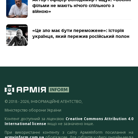
фільми не мають нічого спільного з
війною»
«Це зло має бути переможене»: історія
українця, який пережив російський полон
© 2018 - 2026, ІНФОРМАЦІЙНЕ АГЕНТСТВО,
Міністерство оборони України
Контент доступний за ліцензією
Creative Commons Attribution 4.0
International license
якщо не зазначено інше.
При використанні контенту з сайту АрміяInform посилання на
armyinform.com.ua
обов’язкове. Для суб’єктів у сфері онлайн-медіа