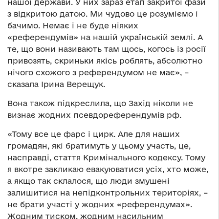
нашої держави. У них зараз етап закритої фази
з відкритою датою. Ми чудово це розуміємо і
бачимо. Немає і не буде ніяких
«референдумів» на нашій українській землі. А
те, що вони називають там щось, когось із росії
привозять, скриньки якісь роблять, абсолютно
нічого схожого з референдумом не має», –
сказала Ірина Верещук.
Вона також підкреслила, що Захід ніколи не
визнає жодних псевдореферендумів рф.
«Тому все це фарс і цирк. Але для наших
громадян, які братимуть у цьому участь, це,
насправді, стаття Кримінального кодексу. Тому
я вкотре закликаю евакуюватися усіх, хто може,
а якщо так склалося, що люди змушені
залишитися на непідконтрольних територіях, –
не брати участі у жодних «референдумах».
Жодним тиском, жодним насильним