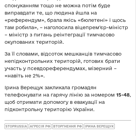
спонуканням тощо не можна потім буде
виправдати те, що людина йшла на
«референдум», брала якісь «бюлетені» і щось
там робила», – наголосила віцепрем’єр-міністр
– міністр з питань реінтеграції тимчасово
окупованих територій.
За її словами, відсоток мешканців тимчасово
непідконтрольних територій, готових брати
участь у псевдореферендумах, мізерний –
«навіть не 2%».
Ірина Верещук закликала громадян
телефонувати на гарячу лінію за номером
15-48
,
щоб отримати допомогу в евакуації на
підконтрольну територію України.
STOPRUSSIA
АГРЕСІЯ РФ
ВТОРГНЕННЯ РФ
ІРИНА ВЕРЕЩУК