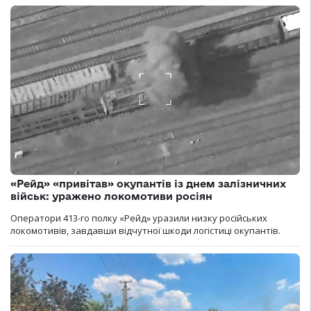
«Рейд» «привітав» окупантів із днем залізничних
військ: уражено локомотиви росіян
Оператори 413-го полку «Рейд» уразили низку російських
локомотивів, завдавши відчутної шкоди логістиці окупантів.