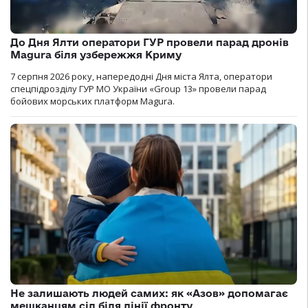
До Дня Ялти оператори ГУР провели парад дронів
Magura біля узбережжя Криму
7 серпня 2026 року, напередодні Дня міста Ялта, оператори
спецпідрозділу ГУР МО України «Group 13» провели парад
бойових морських платформ Magura.
Не залишають людей самих: як «Азов» допомагає
мешканцям сіл біля лінії фронту