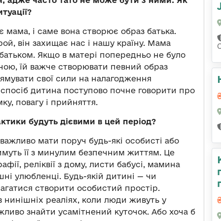
итуації?
 мама, і саме вона створює образ батька.
ой, він захищає нас і нашу країну. Мама
 батьком. Якщо в матері попередньо не було
ною, їй важче створювати певний образ
рямувати свої сили на налагодження
й спосіб дитина поступово почне говорити про
мку, повагу і прийняття.
ктики будуть дієвими в цей період?
 важливо мати поруч будь-які особисті або
тимуть її з минулим безпечним життям. Це
фії, реліквії з дому, листи бабусі, мамина
шні улюбленці. Будь-якій дитині — чи
амагатися створити особистий простір.
 нинішніх реаліях, коли люди живуть у
жливо знайти усамітнений куточок. Або хоча б