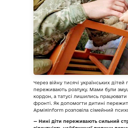
Через війну тисячі українських дітей 
переживають розлуку. Мами були змуш
кордон, а татусі лишились працювати 
фронті. Як допомогти дитині пережит
АрміяInform розповіла сімейний псих
—
Нині діти переживають сильний стре
відсутність найближчої людини поруч