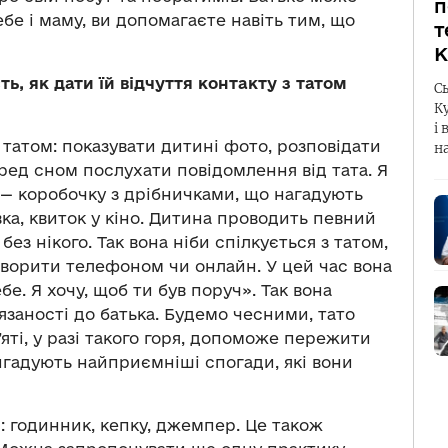
п
бе і маму, ви допомагаєте навіть тим, що
т
К
ь, як дати їй відчуття контакту з татом
С
К
і 
татом: показувати дитині фото, розповідати
н
ред сном послухати повідомлення від тата. Я
— коробочку з дрібничками, що нагадують
вка, квиток у кіно. Дитина проводить певний
без нікого. Так вона ніби спілкується з татом,
оворити телефоном чи онлайн. У цей час вона
бе. Я хочу, щоб ти був поруч». Так вона
язаності до батька. Будемо чесними, тато
’яті, у разі такого горя, допоможе пережити
ригадують найприємніші спогади, які вони
ч: годинник, кепку, джемпер. Це також