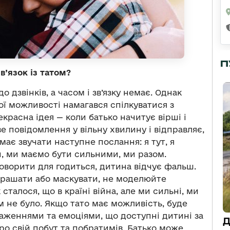
П
’язок із татом?
о дзвінків, а часом і зв’язку немає. Однак
ї можливості намагався спілкуватися з
красна ідея — коли батько начитує вірші і
е повідомлення у вільну хвилину і відправляє,
має звучати наступне послання: я тут, я
и, ми маємо бути сильними, ми разом.
оворити для годиться, дитина відчує фальш.
крашати або маскувати, не моделюйте
сталося, що в країні війна, але ми сильні, ми
 не було. Якщо тато має можливість, буде
аженнями та емоціями, що доступні дитині за
Д
про свій побут та побратимів. Батько може