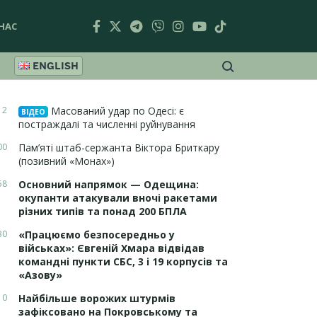
НАС
ENGLISH
12
Масований удар по Одесі: є
ВІДЕО
постраждалі та численні руйнування
00
Пам’яті штаб-сержанта Віктора Бриткару
(позивний «Монах»)
58
Основний напрямок — Одещина:
окупанти атакували вночі ракетами
різних типів та понад 200 БПЛА
30
«Працюємо безпосередньо у
військах»: Євгеній Хмара відвідав
командні пункти СБС, 3 і 19 корпусів та
«Азову»
10
Найбільше ворожих штурмів
зафіксовано на Покровському та