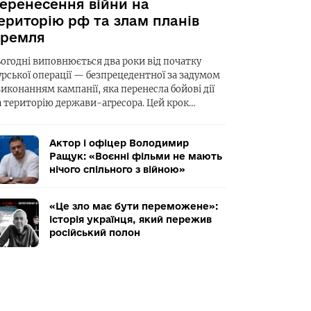
еренесення війни на
ериторію рф та злам планів
ремля
ьогодні виповнюється два роки від початку
урської операції — безпрецедентної за задумом
виконанням кампанії, яка перенесла бойові дії
а територію держави-агресора. Цей крок…
Актор і офіцер Володимир
Ращук: «Воєнні фільми не мають
нічого спільного з війною»
«Це зло має бути переможене»:
історія українця, який пережив
російський полон