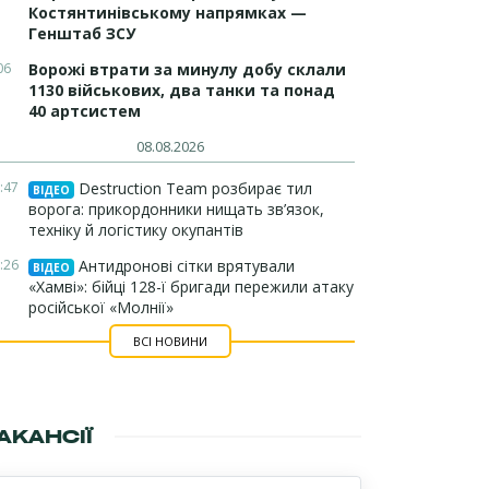
Костянтинівському напрямках —
Генштаб ЗСУ
06
Ворожі втрати за минулу добу склали
1130 військових, два танки та понад
40 артсистем
08.08.2026
:47
Destruction Team розбирає тил
ВІДЕО
ворога: прикордонники нищать зв’язок,
техніку й логістику окупантів
:26
Антидронові сітки врятували
ВІДЕО
«Хамві»: бійці 128-ї бригади пережили атаку
російської «Молнії»
ВСІ НОВИНИ
АКАНСІЇ