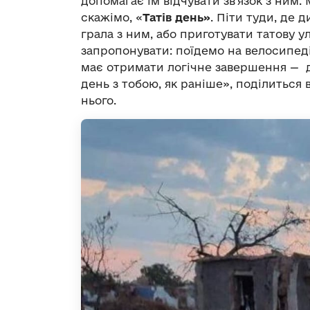
допомагає їм відчувати зв’язок з ним
скажімо, «
Татів день»
. Піти туди, де д
грала з ним, або приготувати татову 
запропонувати: поїдемо на велосипеді 
має отримати логічне завершення — д
день з тобою, як раніше», поділиться
нього.