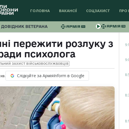
ГОЛОВНА
ВАКАНСІЇ
СОЦЗАХИСТ
ПРО 
ДОВІДНИК ВЕТЕРАНА
ні пережити розлуку з
9:
ради психолога
9:
ЛЬНИЙ ЗАХИСТ ВІЙСЬКОВОСЛУЖБОВЦІВ
8:
Слідкуйте за АрміяInform в Google
хв.
8:
8: