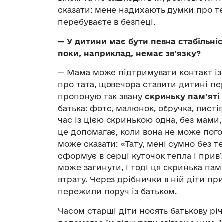
сказати: мене надихають думки про те
перебуваєте в безпеці.
—
У дитини має бути певна стабільніст
поки, наприклад, немає зв’язку?
— Мама може підтримувати контакт із 
про тата, щовечора ставити дитині пе
пропоную так звану
скриньку пам’яті
батька: фото, малюнок, обручка, листі
час із цією скринькою одна, без мами, 
це допомагає, коли вона не може пог
може сказати: «Тату, мені сумно без те
сформує в серці куточок тепла і прив’
може загинути, і тоді ця скринька пам
втрату. Через дрібнички в ній діти п
пережили поруч із батьком.
Часом старші діти носять батькову рі