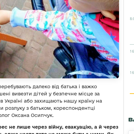
8:
16
16
перебувають далеко від батька і важко
ені вивезти дітей у безпечне місце за
в Україні або захищають нашу країну на
и розлуку з батьком, кореспондентці
олог Оксана Осипчук.
В
с не лише через війну, евакуацію, а й через
, адже часто тато не може бути з ними. Як