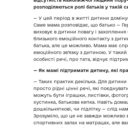
розподіляються ролі батьків у такій с
— У цей період в житті дитини домінує
Саме мама розповідає, що батько — Гер
виховує в дитини повагу і захоплення
близького емоційного контакту з дити
батька, але це можливо. Мама має сп
емоційного зв’язку з дитиною. У таки
особисті речі, про тата, відчує підтри
—
Як мамі підтримати дитину, які пра
— Таких практик декілька. Для дитини
просто рідні цінні речі, які поєднува
можуть бути іграшки, листівки, фотогра
хустинка, батькова кепка. Навіть дома
дошкільняткові, чи підлітку — слід н
Зрозуміло, що це не завжди можливо в
спортивних залах на матрацах, але ва