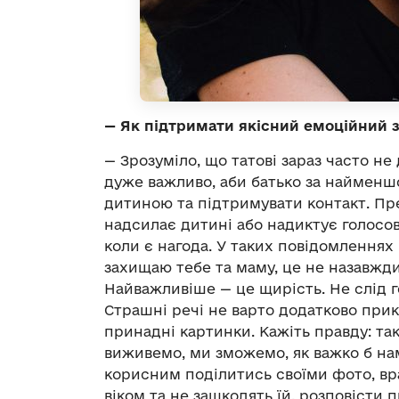
—
Як підтримати якісний емоційний зв
— Зрозуміло, що татові зараз часто не д
дуже важливо, аби батько за найменшо
дитиною та підтримувати контакт. Пре
надсилає дитині або надиктує голосов
коли є нагода. У таких повідомленнях 
захищаю тебе та маму, це не назавжд
Найважливіше — це щирість. Не слід г
Страшні речі не варто додатково при
принадні картинки. Кажіть правду: так 
виживемо, ми зможемо, як важко б нам
корисним поділитись своїми фото, вр
віком та не зашкодять їй, розповісти 