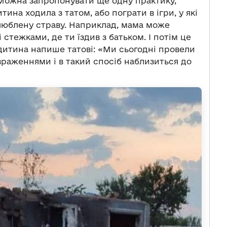
. Можна запропонувати ще одну практику,
итина ходила з татом, або пограти в ігри, у які
улюблену страву. Наприклад, мама може
стежками, де ти їздив з батьком. І потім це
итина напише татові: «Ми сьогодні провели
 враженнями і в такий спосіб наблизиться до