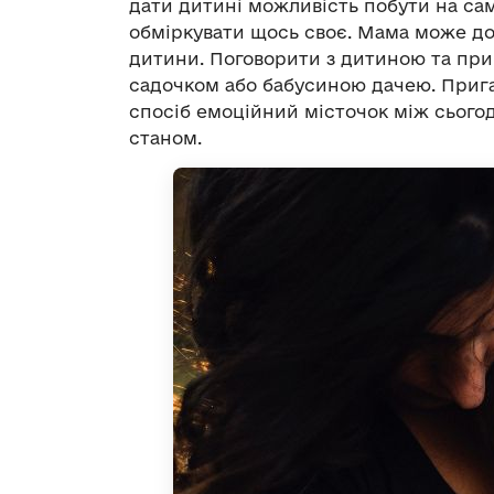
дати дитині можливість побути на сам
обміркувати щось своє. Мама може до
дитини. Поговорити з дитиною та при
садочком або бабусиною дачею. Прига
спосіб емоційний місточок між сьог
станом.