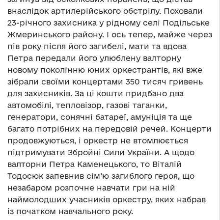
внаслідок артилерійського обстрілу. Поховали
23-річного захисника у рідному селі Подільське
Жмеринського району. І ось тепер, майже через
пів року після його загибелі, мати та вдова
Петра передали його улюблену валторну
новому поколінню юних оркестрантів, які вже
зібрали своїми концертами 350 тисяч гривень
для захисників. За ці кошти придбано два
автомобілі, тепловізор, газові таганки,
генератори, сонячні батареї, амуніція та ще
багато потрібних на передовій речей. Концерти
продовжуються, і оркестр не втомлюється
підтримувати Збройні Сили України. А щодо
валторни Петра Каменецького, то Віталій
Тодосюк запевнив сім’ю загиблого героя, що
незабаром розпочне навчати гри на ній
наймолодших учасників оркестру, яких набрав
із початком навчального року.