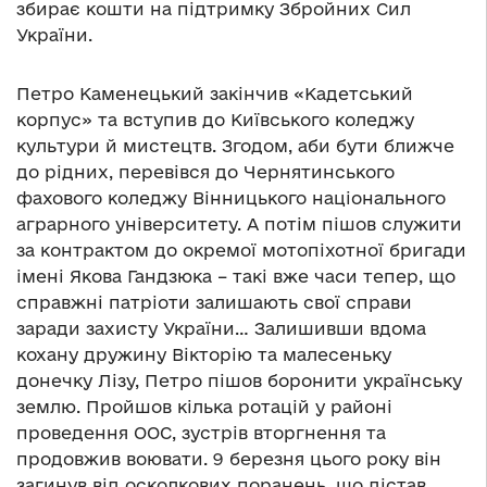
збирає кошти на підтримку Збройних Сил
України.
Петро Каменецький закінчив «Кадетський
корпус» та вступив до Київського коледжу
культури й мистецтв. Згодом, аби бути ближче
до рідних, перевівся до Чернятинського
фахового коледжу Вінницького національного
аграрного університету. А потім пішов служити
за контрактом до окремої мотопіхотної бригади
імені Якова Гандзюка – такі вже часи тепер, що
справжні патріоти залишають свої справи
заради захисту України… Залишивши вдома
кохану дружину Вікторію та малесеньку
донечку Лізу, Петро пішов боронити українську
землю. Пройшов кілька ротацій у районі
проведення ООС, зустрів вторгнення та
продовжив воювати. 9 березня цього року він
загинув від осколкових поранень, що дістав