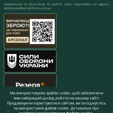
Зауваження та пропозиції по роботі сайту надсилайте на адресу:
webmaster@armyinform.com.ua
Ми використовуємо файли cookie, щоб забезпечити
вам найкращий досвід роботи на нашому сайті.
Продовжуючи користуватися сайтом, ви погоджуєтесь
press@armyinform.com.ua
на використання файлів cookie. Детальніше про