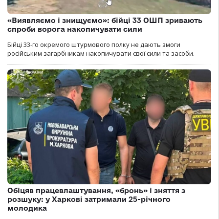
«Виявляємо і знищуємо»: бійці 33 ОШП зривають
спроби ворога накопичувати сили
Бійці 33-го окремого штурмового полку не дають змоги
російським загарбникам накопичувати свої сили та засоби.
Обіцяв працевлаштування, «бронь» і зняття з
розшуку: у Харкові затримали 25-річного
молодика