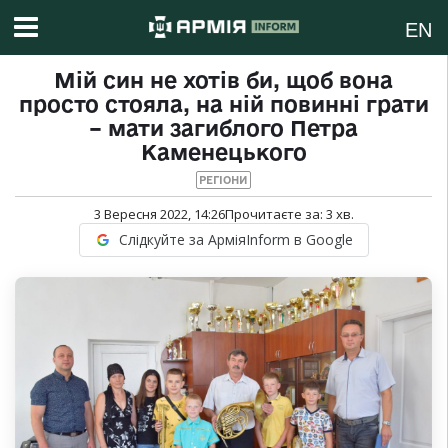
EN
Мій син не хотів би, щоб вона
просто стояла, на ній повинні грати
– мати загиблого Петра
Каменецького
РЕГІОНИ
3 Вересня 2022, 14:26
Прочитаєте за:
3
хв.
Слідкуйте за АрміяInform в Google