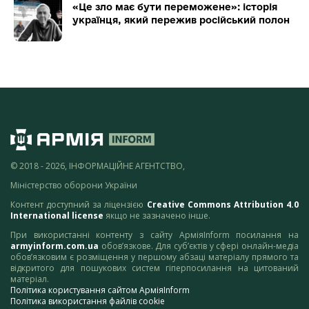
«Це зло має бути переможене»: історія
українця, який пережив російський полон
© 2018 - 2026, ІНФОРМАЦІЙНЕ АГЕНТСТВО,
Міністерство оборони України
Контент доступний за ліцензією
Creative Commons Attribution 4.0
International license
якщо не зазначено інше.
При використанні контенту з сайту АрміяInform посилання на
armyinform.com.ua
обов’язкове. Для суб’єктів у сфері онлайн-медіа
обов’язковим є розміщення у першому абзаці матеріалу прямого та
відкритого для пошукових систем гіперпосилання на цитований
матеріал.
Політика користування сайтом АрміяInform
Політика використання файлів cookie