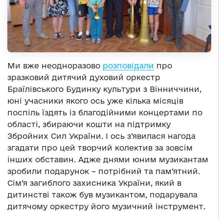
Ми вже неодноразово
розповідали
про
зразковий дитячий духовий оркестр
Браїлівського Будинку культури з Вінниччини,
юні учасники якого ось уже кілька місяців
поспіль їздять із благодійними концертами по
області, збираючи кошти на підтримку
Збройних Сил України. І ось з’явилася нагода
згадати про цей творчий колектив за зовсім
інших обставин. Адже днями юним музикантам
зробили подарунок – потрібний та пам’ятний.
Сім’я загиблого захисника України, який в
дитинстві також був музикантом, подарувала
дитячому оркестру його музичний інструмент.