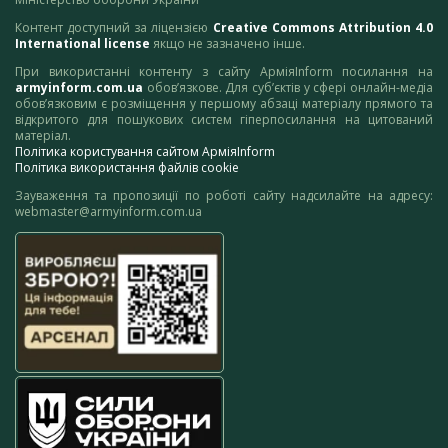
Контент доступний за ліцензією
Creative Commons Attribution 4.0
International license
якщо не зазначено інше.
При використанні контенту з сайту АрміяInform посилання на
armyinform.com.ua
обов’язкове. Для суб’єктів у сфері онлайн-медіа
обов’язковим є розміщення у першому абзаці матеріалу прямого та
відкритого для пошукових систем гіперпосилання на цитований
матеріал.
Політика користування сайтом АрміяInform
Політика використання файлів cookie
Зауваження та пропозиції по роботі сайту надсилайте на адресу:
webmaster@armyinform.com.ua