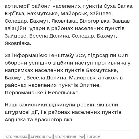
артилерії райони населених пунктів Суха Балка,
Юр’ївка, Бахмутське, Майорськ, Зайцеве,
Соледар, Бахмут, Яковлівка, Білогорівка. Завдав
авіаційні удари в районах населених пунктів
Зайцеве, Весела Долина, Соледар, Бахмут,
Яковлівка.
За інформацією Генштабу ЗСУ, підрозділи Сил
оборони успішно відбили наступ противника у
напрямках населених пунктів Бахмутське,
Бахмут, Весела Долина, Майорськ, а також в
районах населених пунктів Опитне,
Первомайське і Невельське.
Наші захисники відкинули росіян, які вели
штурмові дії, і в районах населених пунктів
Авдіївка та Красногорівка.
STOPRUSSIA
АГРЕСІЯ РФ
ВТОРГНЕННЯ РФ
ГШ ЗСУ