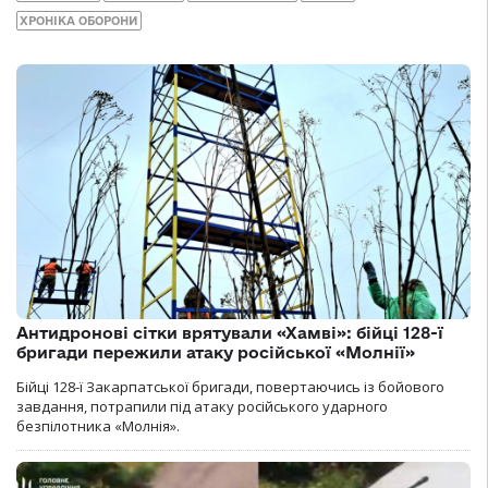
ХРОНІКА ОБОРОНИ
Антидронові сітки врятували «Хамві»: бійці 128-ї
бригади пережили атаку російської «Молнії»
Бійці 128-ї Закарпатської бригади, повертаючись із бойового
завдання, потрапили під атаку російського ударного
безпілотника «Молнія».