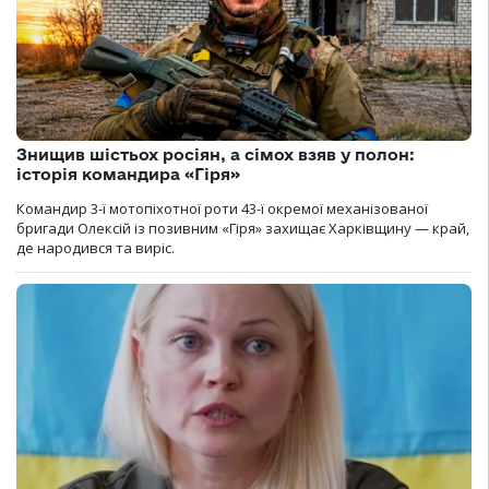
Знищив шістьох росіян, а сімох взяв у полон:
історія командира «Гіря»
Командир 3-ї мотопіхотної роти 43-ї окремої механізованої
бригади Олексій із позивним «Гіря» захищає Харківщину — край,
де народився та виріс.