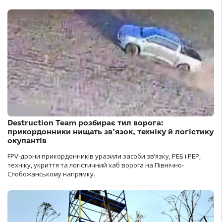
Destruction Team розбирає тил ворога:
прикордонники нищать зв’язок, техніку й логістику
окупантів
FPV-дрони прикордонників уразили засоби зв’язку, РЕБ і РЕР,
техніку, укриття та логістичний хаб ворога на Північно-
Слобожанському напрямку.