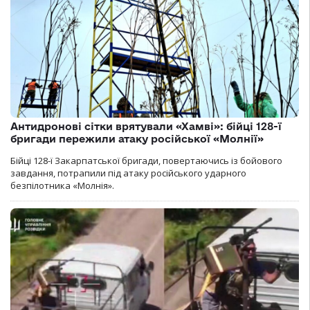
Антидронові сітки врятували «Хамві»: бійці 128-ї
бригади пережили атаку російської «Молнії»
Бійці 128-ї Закарпатської бригади, повертаючись із бойового
завдання, потрапили під атаку російського ударного
безпілотника «Молнія».