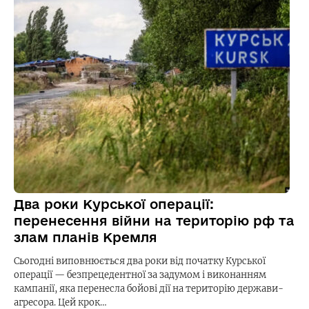
Два роки Курської операції:
перенесення війни на територію рф та
злам планів Кремля
Сьогодні виповнюється два роки від початку Курської
операції — безпрецедентної за задумом і виконанням
кампанії, яка перенесла бойові дії на територію держави-
агресора. Цей крок…