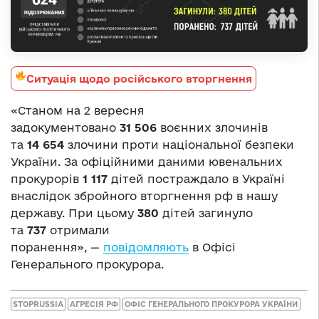
Ситуація щодо російського вторгнення
«Станом на 2 вересня
задокументовано
31
506
воєнних злочинів
та
14
654
злочини проти національної безпеки
України. За офіційними даними ювенальних
прокурорів
1 11
7
дітей постраждало в Україні
внаслідок збройного вторгнення рф в нашу
державу. При цьому
380
дітей загинуло
та
73
7
отримали
поранення», —
повідомляють
в Офісі
Генерального прокурора.
STOPRUSSIA
АГРЕСІЯ РФ
ОФІС ГЕНЕРАЛЬНОГО ПРОКУРОРА УКРАЇНИ