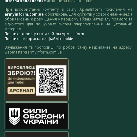
International license
якщо не зазначено інше.
При використанні контенту з сайту АрміяInform посилання на
armyinform.com.ua
обов’язкове. Для суб’єктів у сфері онлайн-медіа
обов’язковим є розміщення у першому абзаці матеріалу прямого та
відкритого для пошукових систем гіперпосилання на цитований
матеріал.
Політика користування сайтом АрміяInform
Політика використання файлів cookie
Зауваження та пропозиції по роботі сайту надсилайте на адресу:
webmaster@armyinform.com.ua