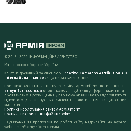
© 2018 - 2026, ІНФОРМАЦІЙНЕ АГЕНТСТВО,
Міністерство оборони України
Контент доступний за ліцензією
Creative Commons Attribution 4.0
International license
якщо не зазначено інше.
При використанні контенту з сайту АрміяInform посилання на
armyinform.com.ua
обов’язкове. Для суб’єктів у сфері онлайн-медіа
обов’язковим є розміщення у першому абзаці матеріалу прямого та
відкритого для пошукових систем гіперпосилання на цитований
матеріал.
Політика користування сайтом АрміяInform
Політика використання файлів cookie
Зауваження та пропозиції по роботі сайту надсилайте на адресу:
webmaster@armyinform.com.ua