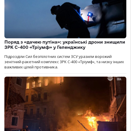
Поряд з «дачею путіна»: українські дрони знищили
ЗРК С-400 «Тріумф» у Геленджику
Підрозділи Сил безпілотних систем ЗСУ уразили ворожий
зенітний-ракетний комплекс ЗРК С-400 «Тріумф», та низку інших
важливих цілей противника.