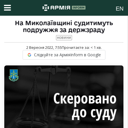
EN
На Миколаївщині судитимуть
подружжя за держзраду
НОВИНИ
2 Вересня 2022, 7:55
Прочитаєте за:
< 1
хв.
Слідкуйте за АрміяInform в Google