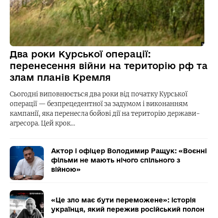
Два роки Курської операції:
перенесення війни на територію рф та
злам планів Кремля
Сьогодні виповнюється два роки від початку Курської
операції — безпрецедентної за задумом і виконанням
кампанії, яка перенесла бойові дії на територію держави-
агресора. Цей крок…
Актор і офіцер Володимир Ращук: «Воєнні
фільми не мають нічого спільного з
війною»
«Це зло має бути переможене»: історія
українця, який пережив російський полон