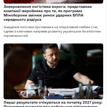
Знекровлення логістики ворога: представник
компанії-виробника про те, як програма
Міноборони змінює ринок ударних БПЛА
середнього радіуса
Знищення логістики противника на оперативній глибині стає
одним із ключових напрямів розвитку українських безпілотних
спроможностей.
Перші результати очікуються на початку 2027 року:
Президент розповів про роботу над вітчизняною