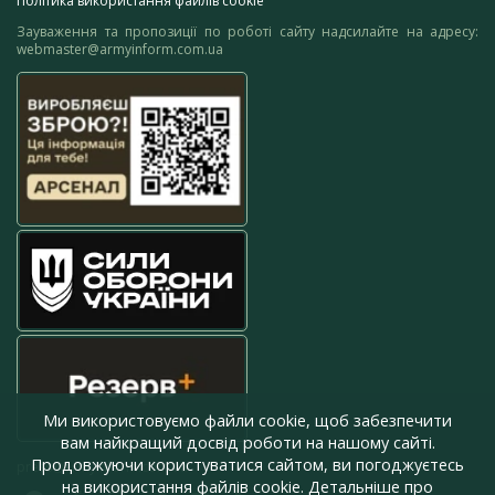
Політика використання файлів cookie
Зауваження та пропозиції по роботі сайту надсилайте на адресу:
webmaster@armyinform.com.ua
Ми використовуємо файли cookie, щоб забезпечити
вам найкращий досвід роботи на нашому сайті.
Продовжуючи користуватися сайтом, ви погоджуєтесь
press@armyinform.com.ua
на використання файлів cookie. Детальніше про