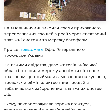
На Хмельниччині викрили схему прихованого
переправлення грошей з росії через електронні
платіжні системи та мережу ботоферм.
Про це
повідомляє
Офіс Генерального
прокурора України.
За даними слідства, двоє жителів Київської
області створили мережу анонімних інтернет-
платформ, де приймали замовлення на купівлю,
продаж чи обмін електронних грошей з
небанківських заборонених платіжних систем
рф.
Схему використовувала ворожа агентура,
отримуючи гроші від своїх російських