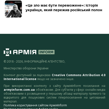
«Це зло має бути переможене»: історія
українця, який пережив російський полон
© 2018 - 2026, ІНФОРМАЦІЙНЕ АГЕНТСТВО,
Міністерство оборони України
Контент доступний за ліцензією
Creative Commons Attribution 4.0
International license
якщо не зазначено інше.
При використанні контенту з сайту АрміяInform посилання на
armyinform.com.ua
обов’язкове. Для суб’єктів у сфері онлайн-медіа
обов’язковим є розміщення у першому абзаці матеріалу прямого та
відкритого для пошукових систем гіперпосилання на цитований
матеріал.
Політика користування сайтом АрміяInform