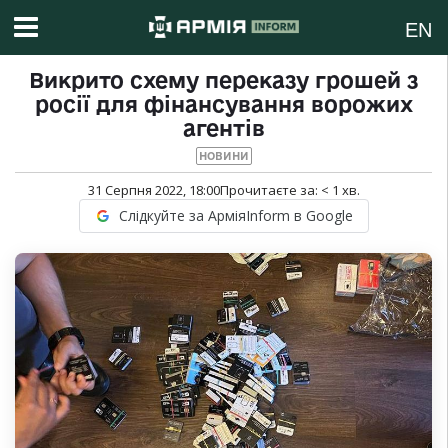
EN
Викрито схему переказу грошей з
росії для фінансування ворожих
агентів
НОВИНИ
31 Серпня 2022, 18:00
Прочитаєте за:
< 1
хв.
Слідкуйте за АрміяInform в Google