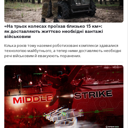
«На трьох колесах проїхав близько 15 км»:
як доставляють життєво необхідні вантажі
військовим
Кілька років тому наземні роботизовані комплекси здавалися
технологією майбутнього, а тепер ними доставляють необхідні
речі військовим й евакуюють поранених.