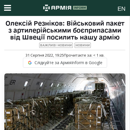
EN
Олексій Резніков: Військовий пакет
з артилерійськими боєприпасами
від Швеції посилить нашу армію
ВАЖЛИВІ НОВИНИ
НОВИНИ
31 Серпня 2022, 19:25
Прочитаєте за:
< 1
хв.
Слідкуйте за АрміяInform в Google