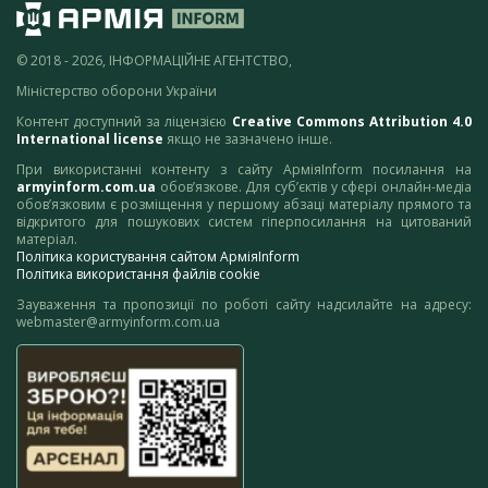
© 2018 - 2026, ІНФОРМАЦІЙНЕ АГЕНТСТВО,
Міністерство оборони України
Контент доступний за ліцензією
Creative Commons Attribution 4.0
International license
якщо не зазначено інше.
При використанні контенту з сайту АрміяInform посилання на
armyinform.com.ua
обов’язкове. Для суб’єктів у сфері онлайн-медіа
обов’язковим є розміщення у першому абзаці матеріалу прямого та
відкритого для пошукових систем гіперпосилання на цитований
матеріал.
Політика користування сайтом АрміяInform
Політика використання файлів cookie
Зауваження та пропозиції по роботі сайту надсилайте на адресу:
webmaster@armyinform.com.ua