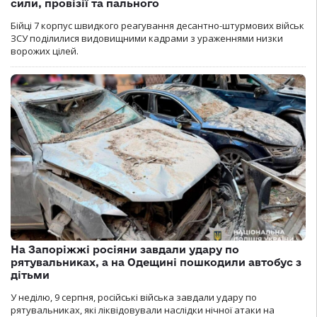
сили, провізії та пального
Бійці 7 корпус швидкого реагування десантно-штурмових військ
ЗСУ поділилися видовищними кадрами з ураженнями низки
ворожих цілей.
На Запоріжжі росіяни завдали удару по
рятувальниках, а на Одещині пошкодили автобус з
дітьми
У неділю, 9 серпня, російські війська завдали удару по
рятувальниках, які ліквідовували наслідки нічної атаки на