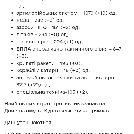
од,
артилерійських систем – 1079 (+19) од,
РСЗВ ‒ 282 (+3) од,
засоби ППО ‒ 151 (+2) од,
літаків – 234 (+0) од,
гелікоптерів – 204 (+1) од,
БПЛА оперативно-тактичного рівня ‒ 847
(+3),
крилаті ракети ‒ 196 (+0),
кораблі / катери ‒ 15 (+0) од,
автомобільної техніки та автоцистерн ‒
3217 (+29) од,
спеціальна техніка‒103 (+2).
Найбільших втрат противник зазнав на
Донецькому та Курахівському напрямках.
Дані уточнюються.
Бий окупанта! Разом переможемо! Наша сила ‒