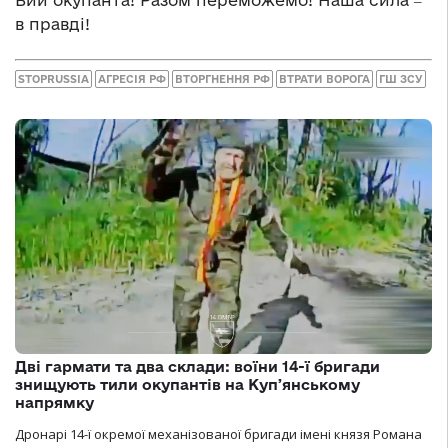
в правді!
STOPRUSSIA
АГРЕСІЯ РФ
ВТОРГНЕННЯ РФ
ВТРАТИ ВОРОГА
ГШ ЗСУ
Дві гармати та два склади: воїни 14-ї бригади
знищують тили окупантів на Купʼянському
напрямку
Дронарі 14-ї окремої механізованої бригади імені князя Романа