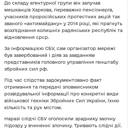
До складу агентурної групи він залучав
мешканців Харкова, переважно пенсіонерів,
учасників проросійських протестних акцій так
званого «антимайдану» у 2014 році, які прагнуть
возз’єднання колишніх радянських республік та
відновлення срср.
За інформацією СБУ, сам організатор мережі
був завербований і діяв за завданням
представників головного управління генштабу
збройних сил рф.
Під час слідства задокументовано факт
отримання та передачі зловмисником
розвідувальної інформації про конкретні види
військової техніки Збройних Сил України, їхню
кількість та рух містом.
Наразі слідчі СБУ оголосили зраднику заочну
підозру у вчиненні злочину. Тривають слідчі дії.