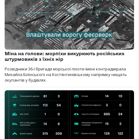
Міна на голови: морпіхи викурюють російських
штурмовиків з їхніх нір
Розвідники 36-ї бригади морської піхоти імені контрадмірала
Михайла Білінського на Костянтинівському напрямку нищать
окупантів у будівлях.