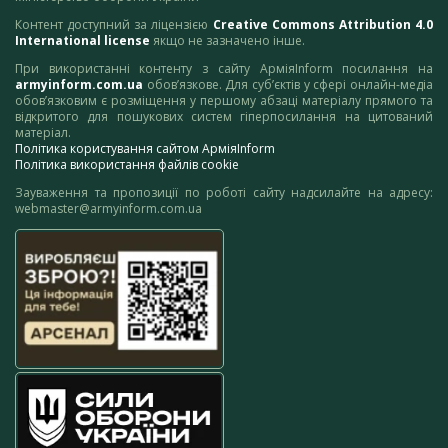
Контент доступний за ліцензією
Creative Commons Attribution 4.0
International license
якщо не зазначено інше.
При використанні контенту з сайту АрміяInform посилання на
armyinform.com.ua
обов’язкове. Для суб’єктів у сфері онлайн-медіа
обов’язковим є розміщення у першому абзаці матеріалу прямого та
відкритого для пошукових систем гіперпосилання на цитований
матеріал.
Політика користування сайтом АрміяInform
Політика використання файлів cookie
Зауваження та пропозиції по роботі сайту надсилайте на адресу:
webmaster@armyinform.com.ua