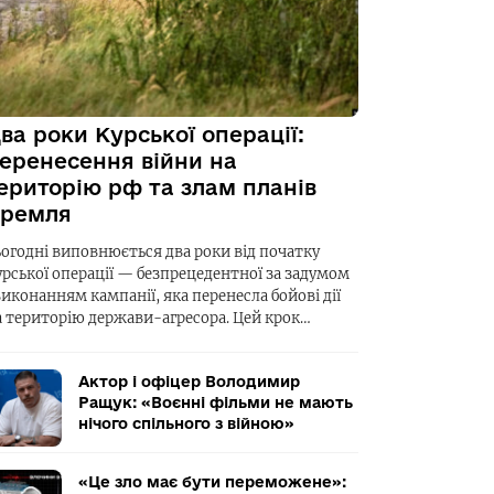
ва роки Курської операції:
еренесення війни на
ериторію рф та злам планів
ремля
ьогодні виповнюється два роки від початку
урської операції — безпрецедентної за задумом
виконанням кампанії, яка перенесла бойові дії
а територію держави-агресора. Цей крок…
Актор і офіцер Володимир
Ращук: «Воєнні фільми не мають
нічого спільного з війною»
«Це зло має бути переможене»: