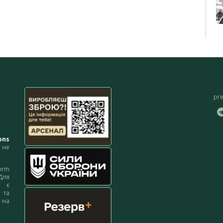
pr
ons
не
orm
Для
м є
 та
 на