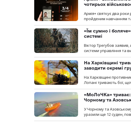
чотирьох військов
Армія+ святкує два роки 
пройденим навчанням та
«Їм сумно і боляче»
системі
Віктор Трегубов заявив, 
системи управління та в
На Харківщині трив
заводити окремі гр
На Харківщині противник
Лопані тривають бої, щоб
«МоЛоЧКа» триває: 
Чорному та Азовсь
У Чорному та Азовському
уразили ще 12 суден, пов