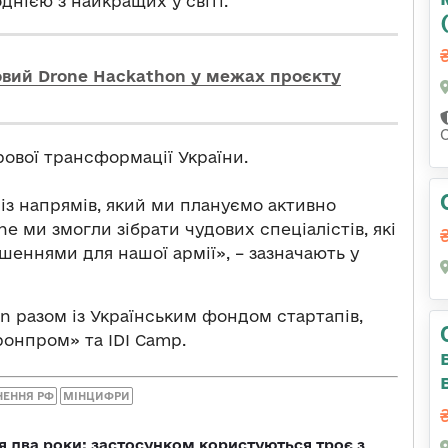
однією з найкращих у світі.
ковий Drone Hackathon у межах проєкту
ової трансформації України.
із напрямів, який ми плануємо активно
e ми змогли зібрати чудових спеціалістів, які
ннями для нашої армії», – зазначають у
n разом із Українським фондом стартапів,
онпром» та IDI Camp.
НЕННЯ РФ
МІНЦИФРИ
 два роки: застосунком користуються троє з