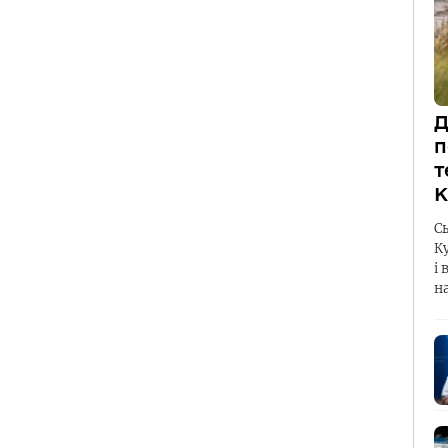
Д
п
т
К
С
К
і 
н