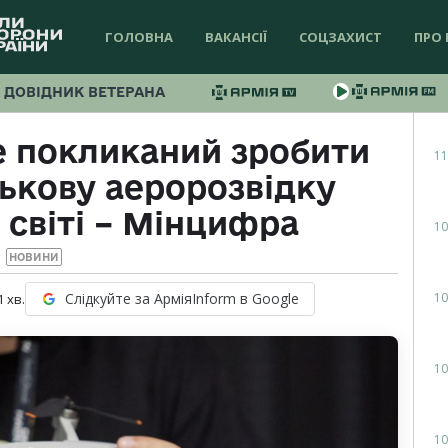
ГОЛОВНА
ВАКАНСІЇ
СОЦЗАХИСТ
ПРО 
ДОВІДНИК ВЕТЕРАНА
e покликаний зробити
11
ськову аеророзвідку
світі – Мінцифра
10
НОВИНИ
10
Слідкуйте за АрміяInform в Google
1
хв.
10
10