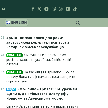
НАС
ENGLISH
:08
Армія+ виповнилося два роки:
застосунком користуються троє з
чотирьох військовослужбовців
:55
«Їм сумно і боляче»: чому
КОМЕНТАР
росіяни заздрять українській військовій
системі
:36
На Харківщині тривають бої за
КОМЕНТАР
Козачу Лопань: рф намагається заводити
окремі групи
:18
«МоЛоЧКа» триває: СБС уразили
ВІДЕО
ще 12 суден тіньового флоту рф у
Чорному та Азовському морях
:01
Євгеній Хмара привітав воїнів військ зв’язку