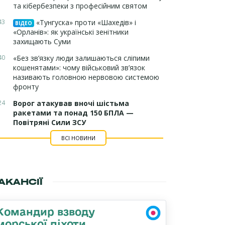
та кібербезпеки з професійним святом
43
«Тунгуска» проти «Шахедів» і
ВІДЕО
«Орланів»: як українські зенітники
захищають Суми
40
«Без зв’язку люди залишаються сліпими
кошенятами»: чому військовий зв’язок
називають головною нервовою системою
фронту
24
Ворог атакував вночі шістьма
ракетами та понад 150 БПЛА —
Повітряні Сили ЗСУ
ВСІ НОВИНИ
АКАНСІЇ
Командир взводу
морської піхоти