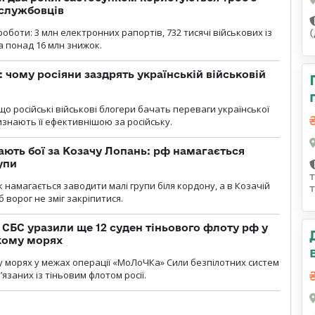
ослужбовців
роботи: 3 млн електронних рапортів, 732 тисячі військових із
 понад 16 млн знижок.
: чому росіяни заздрять українській військовій
що російські військові блогери бачать переваги української
изнають її ефективнішою за російську.
ають бої за Козачу Лопань: рф намагається
упи
 намагається заводити малі групи біля кордону, а в Козачій
 ворог не зміг закріпитися.
СБС уразили ще 12 суден тіньового флоту рф у
кому морях
 морях у межах операції «МоЛоЧКа» Сили безпілотних систем
’язаних із тіньовим флотом росії.