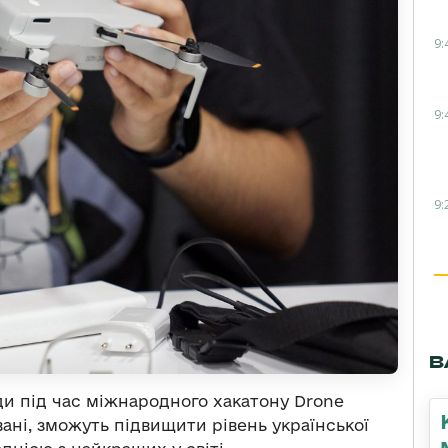
9:
9:
9:
В
ди під час міжнародного хакатону Drone
ані, зможуть підвищити рівень української