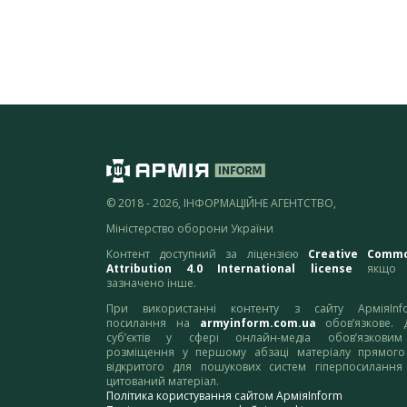
© 2018 - 2026, ІНФОРМАЦІЙНЕ АГЕНТСТВО,
Міністерство оборони України
Контент доступний за ліцензією
Creative Comm
Attribution 4.0 International license
якщо 
зазначено інше.
При використанні контенту з сайту АрміяInf
посилання на
armyinform.com.ua
обов’язкове. 
суб’єктів у сфері онлайн-медіа обов’язкови
розміщення у першому абзаці матеріалу прямого
відкритого для пошукових систем гіперпосилання
цитований матеріал.
Політика користування сайтом АрміяInform