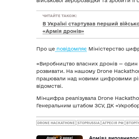
військової аеророзвідки та зробити її 
ЧИТАЙТЕ ТАКОЖ:
В Україні стартував перший війсь
«Армія дронів»
Про це
повідомляє
Міністерство цифр
«Виробництво власних дронів — один 
розвивати. На нашому Drone Hackathon
працювали над новими цифровими ріше
відомстві.
Мінцифра реалізувала Drone Hackatho
Генеральним штабом ЗСУ, ДК «Укробор
DRONE HACKATHONE
STOPRUSSIA
АГРЕСІЯ РФ
ВТОРГ
Армія+ виповнилося