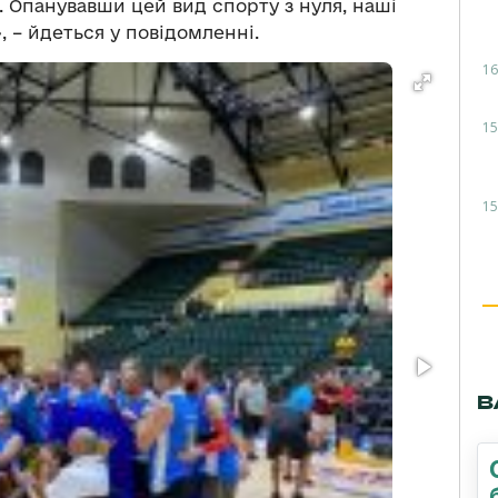
. Опанувавши цей вид спорту з нуля, наші
, – йдеться у повідомленні.
16
15
15
В