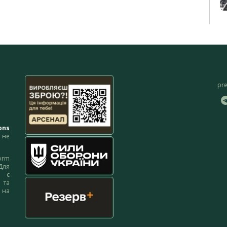
pr
ons
не
orm
Для
м є
 та
 на