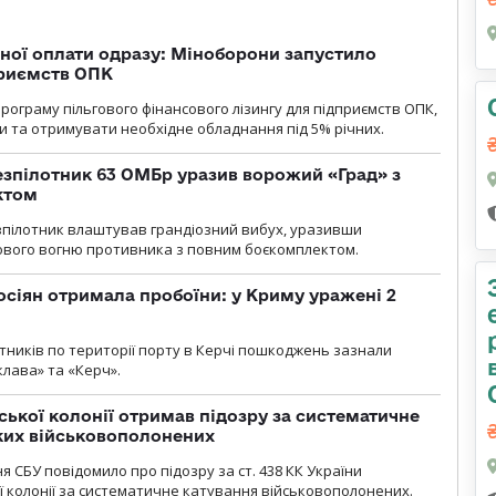
ної оплати одразу: Міноборони запустило
приємств ОПК
ограму пільгового фінансового лізингу для підприємств ОПК,
 та отримувати необхідне обладнання під 5% річних.
безпілотник 63 ОМБр уразив ворожий «Град» з
ктом
зпілотник влаштував грандіозний вибух, уразивши
ового вогню противника з повним боєкомплектом.
осіян отримала пробоїни: у Криму уражені 2
отників по території порту в Керчі пошкоджень зазнали
клава» та «Керч».
ької колонії отримав підозру за систематичне
ких військовополонених
я СБУ повідомило про підозру за ст. 438 КК України
 колонії за систематичне катування військовополонених.