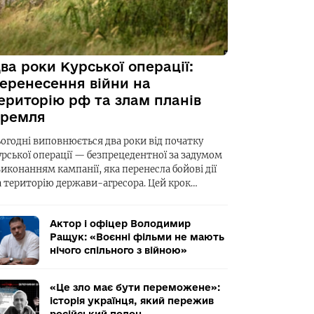
ва роки Курської операції:
еренесення війни на
ериторію рф та злам планів
ремля
ьогодні виповнюється два роки від початку
урської операції — безпрецедентної за задумом
виконанням кампанії, яка перенесла бойові дії
а територію держави-агресора. Цей крок…
Актор і офіцер Володимир
Ращук: «Воєнні фільми не мають
нічого спільного з війною»
«Це зло має бути переможене»:
історія українця, який пережив
російський полон