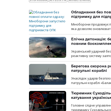
Обладнання без пов
підтримку для під
Міноборони продовжує пр
яка дозволяє оновлювати
Епічна детонація: 
повним боєкомпле
Український ударний бе
реактивну систему залп
Берегова охорона р
патрульні кораблі
Унаслідок ударів безпіл
патрульні кораблі «Бала
Тюремник Суходільс
катування українсь
Головне слідче управлінн
тюремнику Суходільської