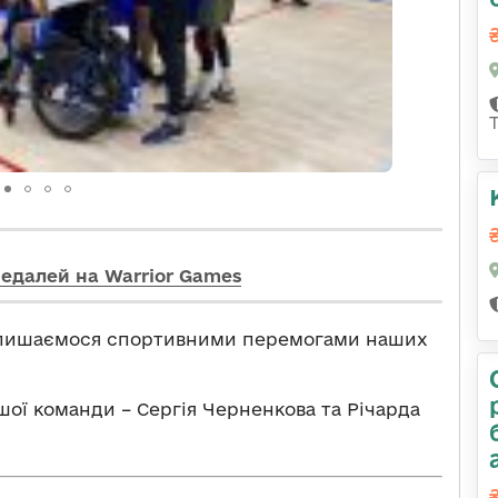
медалей на Warrior Games
о пишаємося спортивними перемогами наших
шої команди – Сергія Черненкова та Річарда