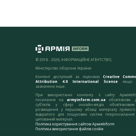
© 2018 - 2026, ІНФОРМАЦІЙНЕ АГЕНТСТВО,
Міністерство оборони України
Контент доступний за ліцензією
Creative Comm
Attribution 4.0 International license
якщо 
зазначено інше.
При використанні контенту з сайту АрміяInf
посилання на
armyinform.com.ua
обов’язкове. 
суб’єктів у сфері онлайн-медіа обов’язкови
розміщення у першому абзаці матеріалу прямого
відкритого для пошукових систем гіперпосилання
цитований матеріал.
Політика користування сайтом АрміяInform
Політика використання файлів cookie