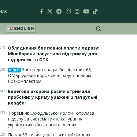
НАС
ENGLISH
:13
Обладнання без повної оплати одразу:
Міноборони запустило підтримку для
підприємств ОПК
:58
Епічна детонація: безпілотник 63
ВІДЕО
ОМБр уразив ворожий «Град» з повним
боєкомплектом
:47
Берегова охорона росіян отримала
пробоїни: у Криму уражені 2 патрульні
кораблі
:33
Тюремник Суходільської колонії отримав
підозру за систематичне катування
українських військовополонених
:23
Понад 63 тисячі українських військових