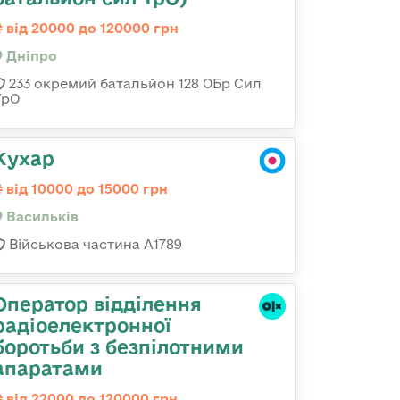
від 20000 до 120000 грн
Дніпро
233 окремий батальйон 128 ОБр Сил
ТрО
Кухар
від 10000 до 15000 грн
Васильків
Військова частина А1789
Оператор відділення
радіоелектронної
боротьби з безпілотними
апаратами
від 22000 до 120000 грн