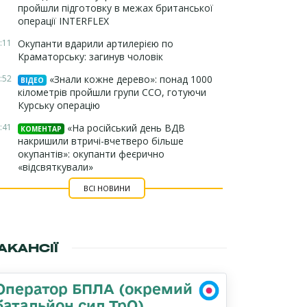
пройшли підготовку в межах британської
операції INTERFLEX
:11
Окупанти вдарили артилерією по
Краматорську: загинув чоловік
:52
«Знали кожне дерево»: понад 1000
ВІДЕО
кілометрів пройшли групи ССО, готуючи
Курську операцію
:41
«На російський день ВДВ
КОМЕНТАР
накришили втричі-вчетверо більше
окупантів»: окупанти феєрично
«відсвяткували»
ВСІ НОВИНИ
АКАНСІЇ
Оператор БПЛА (окремий
батальйон сил ТрО)