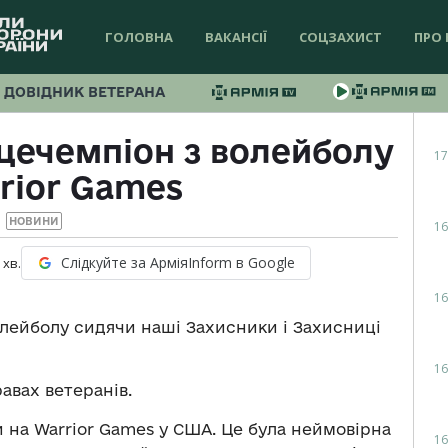
ГОЛОВНА
ВАКАНСІЇ
СОЦЗАХИСТ
ПРО 
ДОВІДНИК ВЕТЕРАНА
іцечемпіон з волейболу
17
rior Games
НОВИНИ
16
Слідкуйте за АрміяInform в Google
хв.
16
олейболу сидячи наші Захисники і Захисниці
16
авах ветеранів.
 на Warrior Games у США. Це була неймовірна
16