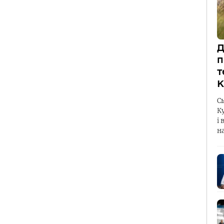
Д
п
т
К
С
К
і 
н