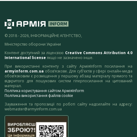
© 2018 - 2026, ІНФОРМАЦІЙНЕ АГЕНТСТВО,
Міністерство оборони України
Контент доступний за ліцензією
Creative Commons Attribution 4.0
International license
якщо не зазначено інше.
При використанні контенту з сайту АрміяInform посилання на
armyinform.com.ua
обов’язкове. Для суб’єктів у сфері онлайн-медіа
обов’язковим є розміщення у першому абзаці матеріалу прямого та
відкритого для пошукових систем гіперпосилання на цитований
матеріал.
Політика користування сайтом АрміяInform
Політика використання файлів cookie
Зауваження та пропозиції по роботі сайту надсилайте на адресу:
webmaster@armyinform.com.ua