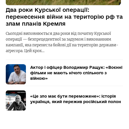
Два роки Курської операції:
перенесення війни на територію рф та
злам планів Кремля
Сьогодні виповнюється два роки від початку Курської
операції — безпрецедентної за задумом і виконанням
кампанії, яка перенесла бойові дії на територію держави-
агресора. Цей крок…
Актор і офіцер Володимир Ращук: «Воєнні
фільми не мають нічого спільного з
війною»
«Це зло має бути переможене»: історія
українця, який пережив російський полон