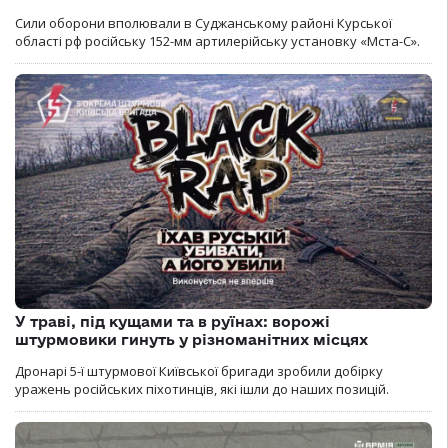
Сили оборони вполювали в Суджанському районі Курської
області рф російську 152-мм артилерійську установку «Мста-С».
У траві, під кущами та в руїнах: ворожі
штурмовики гинуть у різноманітних місцях
Дронарі 5-ї штурмової Київської бригади зробили добірку
уражень російських піхотинців, які ішли до наших позицій.