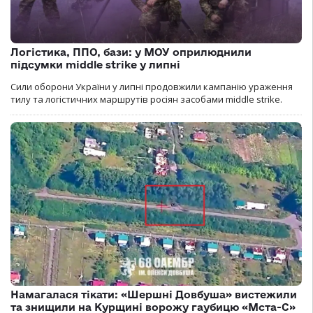
Логістика, ППО, бази: у МОУ оприлюднили
підсумки middle strike у липні
Сили оборони України у липні продовжили кампанію ураження
тилу та логістичних маршрутів росіян засобами middle strike.
Намагалася тікати: «Шершні Довбуша» вистежили
та знищили на Курщині ворожу гаубицю «Мста-С»