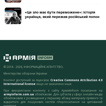
«Це зло має бути переможене»: історія
українця, який пережив російський полон
© 2018 - 2026, ІНФОРМАЦІЙНЕ АГЕНТСТВО,
Міністерство оборони України
Контент доступний за ліцензією
Creative Commons Attribution 4.0
International license
якщо не зазначено інше.
При використанні контенту з сайту АрміяInform посилання на
armyinform.com.ua
обов’язкове. Для суб’єктів у сфері онлайн-медіа
обов’язковим є розміщення у першому абзаці матеріалу прямого та
відкритого для пошукових систем гіперпосилання на цитований
матеріал.