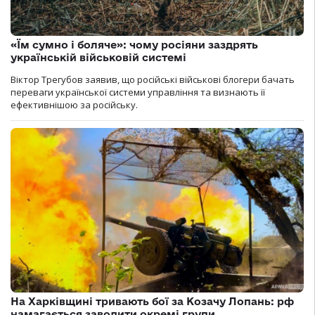
«Їм сумно і боляче»: чому росіяни заздрять
українській військовій системі
Віктор Трегубов заявив, що російські військові блогери бачать
переваги української системи управління та визнають її
ефективнішою за російську.
На Харківщині тривають бої за Козачу Лопань: рф
намагається заводити окремі групи