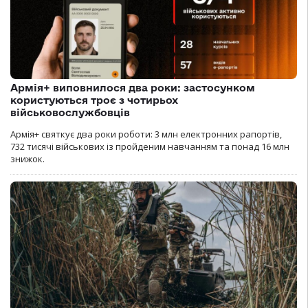
Армія+ виповнилося два роки: застосунком
користуються троє з чотирьох
військовослужбовців
Армія+ святкує два роки роботи: 3 млн електронних рапортів,
732 тисячі військових із пройденим навчанням та понад 16 млн
знижок.