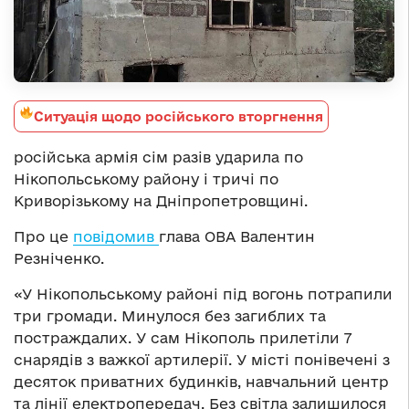
Ситуація щодо російського вторгнення
російська армія сім разів ударила по
Нікопольському району і тричі по
Криворізькому на Дніпропетровщині.
Про це
повідомив
глава ОВА Валентин
Резніченко.
«У Нікопольському районі під вогонь потрапили
три громади. Минулося без загиблих та
постраждалих. У сам Нікополь прилетіли 7
снарядів з важкої артилерії. У місті понівечені з
десяток приватних будинків, навчальний центр
та лінії електропередач. Без світла залишилося