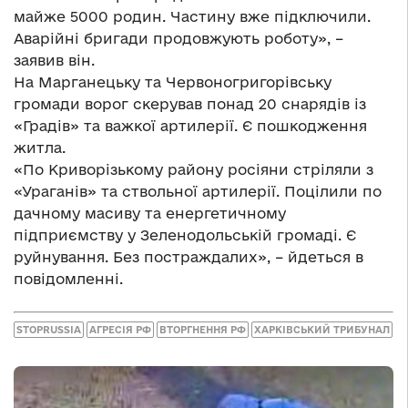
майже 5000 родин. Частину вже підключили.
Аварійні бригади продовжують роботу», –
заявив він.
На Марганецьку та Червоногригорівську
громади ворог скерував понад 20 снарядів із
«Градів» та важкої артилерії. Є пошкодження
житла.
«По Криворізькому району росіяни стріляли з
«Ураганів» та ствольної артилерії. Поцілили по
дачному масиву та енергетичному
підприємству у Зеленодольській громаді. Є
руйнування. Без постраждалих», – йдеться в
повідомленні.
STOPRUSSIA
АГРЕСІЯ РФ
ВТОРГНЕННЯ РФ
ХАРКІВСЬКИЙ ТРИБУНАЛ