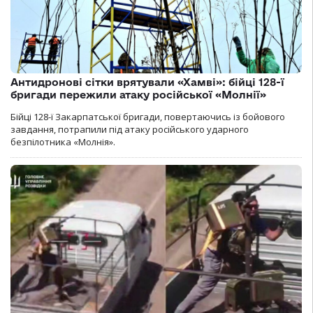
Антидронові сітки врятували «Хамві»: бійці 128-ї
бригади пережили атаку російської «Молнії»
Бійці 128-ї Закарпатської бригади, повертаючись із бойового
завдання, потрапили під атаку російського ударного
безпілотника «Молнія».