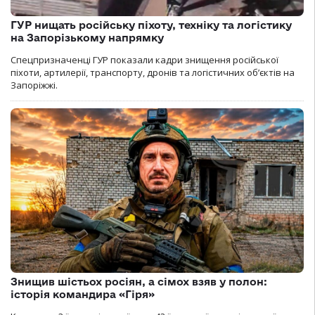
ГУР нищать російську піхоту, техніку та логістику
на Запорізькому напрямку
Спецпризначенці ГУР показали кадри знищення російської
піхоти, артилерії, транспорту, дронів та логістичних об’єктів на
Запоріжжі.
Знищив шістьох росіян, а сімох взяв у полон:
історія командира «Гіря»