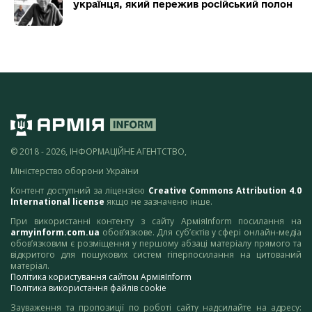
українця, який пережив російський полон
© 2018 - 2026, ІНФОРМАЦІЙНЕ АГЕНТСТВО,
Міністерство оборони України
Контент доступний за ліцензією
Creative Commons Attribution 4.0
International license
якщо не зазначено інше.
При використанні контенту з сайту АрміяInform посилання на
armyinform.com.ua
обов’язкове. Для суб’єктів у сфері онлайн-медіа
обов’язковим є розміщення у першому абзаці матеріалу прямого та
відкритого для пошукових систем гіперпосилання на цитований
матеріал.
Політика користування сайтом АрміяInform
Політика використання файлів cookie
Зауваження та пропозиції по роботі сайту надсилайте на адресу: