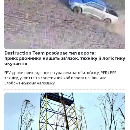
Destruction Team розбирає тил ворога:
прикордонники нищать зв’язок, техніку й логістику
окупантів
FPV-дрони прикордонників уразили засоби зв’язку, РЕБ і РЕР,
техніку, укриття та логістичний хаб ворога на Північно-
Слобожанському напрямку.