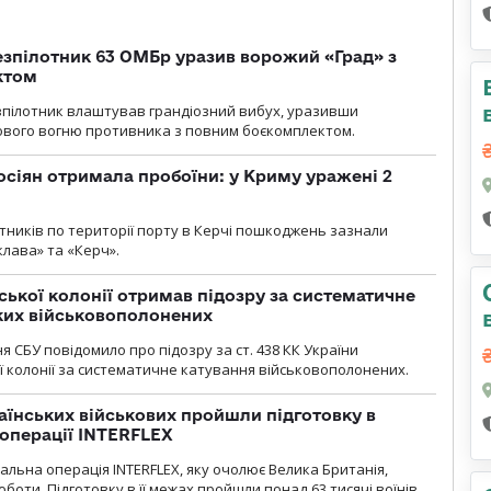
безпілотник 63 ОМБр уразив ворожий «Град» з
ктом
зпілотник влаштував грандіозний вибух, уразивши
ового вогню противника з повним боєкомплектом.
осіян отримала пробоїни: у Криму уражені 2
отників по території порту в Керчі пошкоджень зазнали
клава» та «Керч».
ької колонії отримав підозру за систематичне
ких військовополонених
я СБУ повідомило про підозру за ст. 438 КК України
 колонії за систематичне катування військовополонених.
раїнських військових пройшли підготовку в
операції INTERFLEX
льна операція INTERFLEX, яку очолює Велика Британія,
боти. Підготовку в її межах пройшли понад 63 тисячі воїнів.