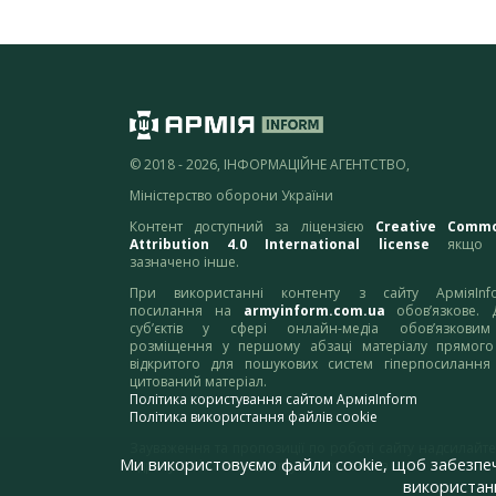
© 2018 - 2026, ІНФОРМАЦІЙНЕ АГЕНТСТВО,
Міністерство оборони України
Контент доступний за ліцензією
Creative Comm
Attribution 4.0 International license
якщо 
зазначено інше.
При використанні контенту з сайту АрміяInf
посилання на
armyinform.com.ua
обов’язкове. 
суб’єктів у сфері онлайн-медіа обов’язкови
розміщення у першому абзаці матеріалу прямого
відкритого для пошукових систем гіперпосилання
цитований матеріал.
Політика користування сайтом АрміяInform
Політика використання файлів cookie
Зауваження та пропозиції по роботі сайту надсилайте
Ми використовуємо файли cookie, щоб забезпе
адресу:
webmaster@armyinform.com.ua
використанн