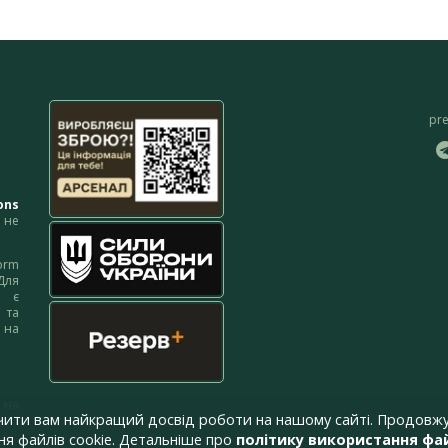
pr
ons
не
orm
Для
м є
 та
 на
 на
чити вам найкращий досвід роботи на нашому сайті. Продовжу
я файлів cookie. Детальніше про
політику використання фай