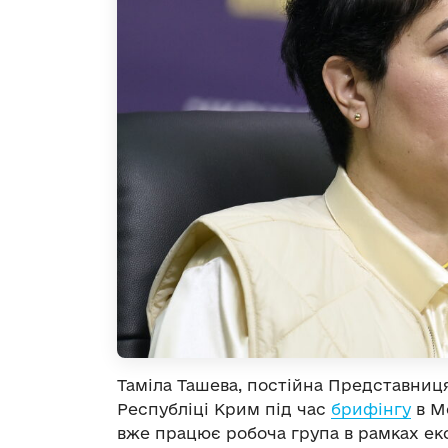
Таміла Ташева, постійна Представниц
Республіці Крим під час
брифінгу
в М
вже працює робоча група в рамках ек