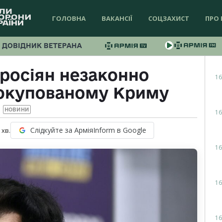
ГОЛОВНА
ВАКАНСІЇ
СОЦЗАХИСТ
ПРО 
ДОВІДНИК ВЕТЕРАНА
 росіян незаконно
16
 окупованому Криму
НОВИНИ
16
Слідкуйте за АрміяInform в Google
хв.
16
16
16