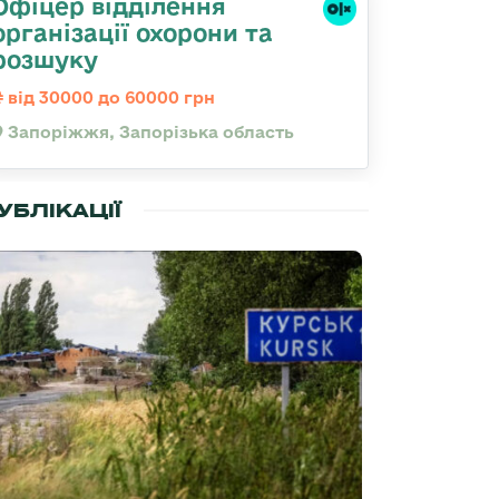
Офіцер відділення
організації охорони та
розшуку
від 30000 до 60000 грн
Запоріжжя, Запорізька область
УБЛІКАЦІЇ