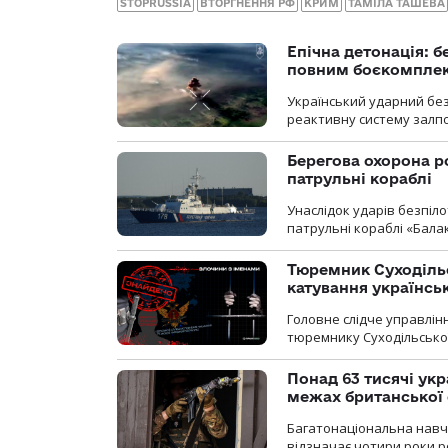
STOPRUSSIA
ВТОРГНЕННЯ РФ
КРИМ
ТАМІЛА ТАШЕВА
Епічна детонація: 
повним боєкомпле
Український ударний бе
реактивну систему залп
Берегова охорона р
патрульні кораблі
Унаслідок ударів безпіл
патрульні кораблі «Бала
Тюремник Суходільс
катування українсь
Головне слідче управлінн
тюремнику Суходільської
Понад 63 тисячі ук
межах британської 
Багатонаціональна навча
відзначає чотири роки ро