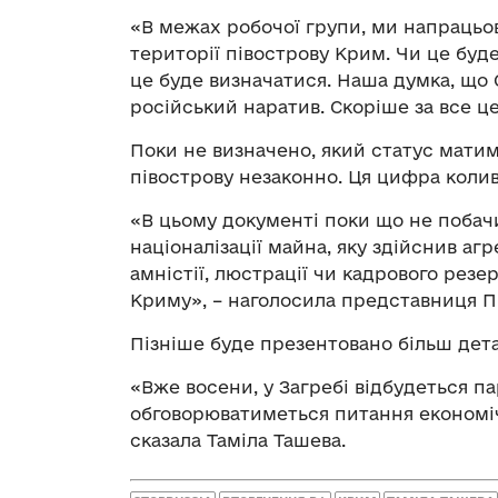
«В межах робочої групи, ми напрацьо
території півострову Крим. Чи це буде
це буде визначатися. Наша думка, що 
російський наратив. Скоріше за все це
Поки не визначено, який статус матим
півострову незаконно. Ця цифра колив
«В цьому документі поки що не побач
націоналізації майна, яку здійснив аг
амністії, люстрації чи кадрового резер
Криму», – наголосила представниця П
Пізніше буде презентовано більш дет
«Вже восени, у Загребі відбудеться п
обговорюватиметься питання економіч
сказала Таміла Ташева.