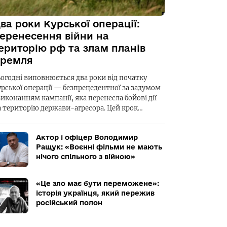
ва роки Курської операції:
еренесення війни на
ериторію рф та злам планів
ремля
ьогодні виповнюється два роки від початку
урської операції — безпрецедентної за задумом
виконанням кампанії, яка перенесла бойові дії
а територію держави-агресора. Цей крок…
Актор і офіцер Володимир
Ращук: «Воєнні фільми не мають
нічого спільного з війною»
«Це зло має бути переможене»:
історія українця, який пережив
російський полон