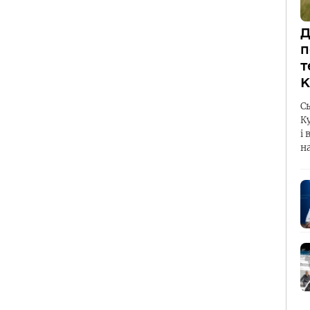
Д
п
т
К
С
К
і 
н