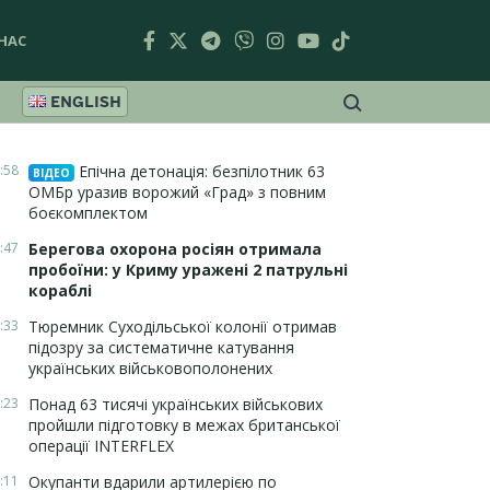
НАС
ENGLISH
:58
Епічна детонація: безпілотник 63
ВІДЕО
ОМБр уразив ворожий «Град» з повним
боєкомплектом
:47
Берегова охорона росіян отримала
пробоїни: у Криму уражені 2 патрульні
кораблі
:33
Тюремник Суходільської колонії отримав
підозру за систематичне катування
українських військовополонених
:23
Понад 63 тисячі українських військових
пройшли підготовку в межах британської
операції INTERFLEX
:11
Окупанти вдарили артилерією по