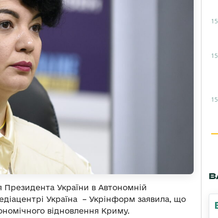
15
15
15
В
я Президента України в Автономній
едіацентрі Україна – Укрінформ заявила, що
ономічного відновлення Криму.