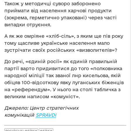
Також у методичці суворо заборонено
приймати від населення харчові продукти
(зокрема, герметично упаковані) через часті
випадки отруєння.
А як же омріяне «хліб-сіль», з яким ще пів року
тому щасливе українське населення мало
зустрічати своїх російських «визволителів»?
До речі, «єдиній росії» як єдиній правильній
партії варто придивитися до того «полковника
народної міліції так званої лнр кисельова, якій
обіцяв 100-відсоткову явку луганських біженців
на «референдум». У нього на столі табличка з
великим написом «комуніст».
Джерело: Центр стратегічних
комунікацій
SPRAVDI