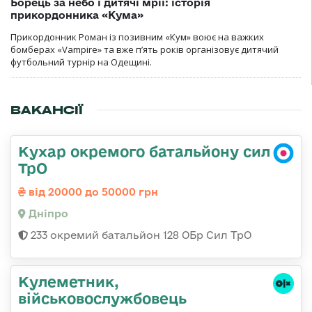
Борець за небо і дитячі мрії: історія
прикордонника «Кума»
Прикордонник Роман із позивним «Кум» воює на важких
бомберах «Vampire» та вже п’ять років організовує дитячий
футбольний турнір на Одещині.
ВАКАНСІЇ
Кухар окремого батальйону сил
ТрО
від 20000 до 50000 грн
Дніпро
233 окремий батальйон 128 ОБр Сил ТрО
Кулеметник,
військовослужбовець