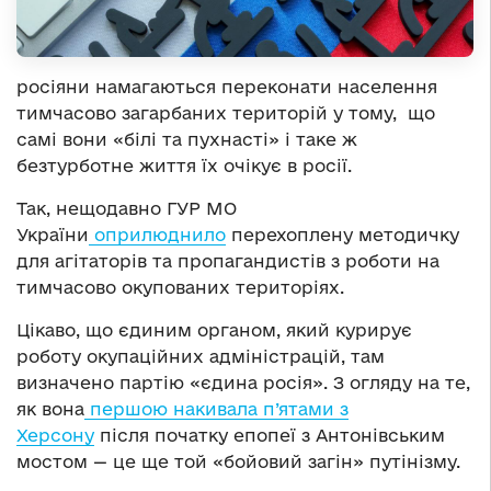
росіяни намагаються переконати населення
тимчасово загарбаних територій у тому, що
самі вони «білі та пухнасті» і таке ж
безтурботне життя їх очікує в росії.
Так, нещодавно ГУР МО
України
оприлюднило
перехоплену методичку
для агітаторів та пропагандистів з роботи на
тимчасово окупованих територіях.
Цікаво, що єдиним органом, який курирує
роботу окупаційних адміністрацій, там
визначено партію «єдина росія». З огляду на те,
як вона
першою накивала п’ятами з
Херсону
після початку епопеї з Антонівським
мостом — це ще той «бойовий загін» путінізму.