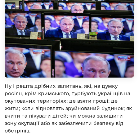
Ну і решта дрібних запитань, які, на думку
росіян, крім кримського, турбують українців на
окупованих територіях: де взяти гроші; де
жити; коли відновлять зруйнований будинок; як
вчити та лікувати дітей; чи можна залишити
зону окупації або як забезпечити безпеку від
обстрілів.