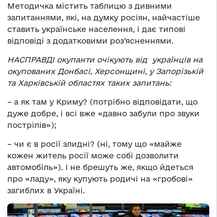
Методичка містить таблицю з дивними
запитаннями, які, на думку росіян, найчастіше
ставить українське населення, і дає типові
відповіді з додатковими роз’ясненнями.
НАСПРАВДІ окупанти очікують від українців на
окупованих Донбасі, Херсонщині, у Запорізькій
та Харківській областях таких запитань:
– а як там у Криму? (потрібно відповідати, що
дуже добре, і всі вже «давно забули про звуки
пострілів»);
– чи є в росії злидні? (ні, тому що «майже
кожен житель росії може собі дозволити
автомобіль»). І не брешуть же, якщо йдеться
про «ладу», яку купують родичі на «гробові»
загиблих в Україні.