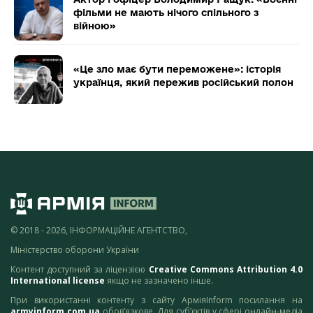
фільми не мають нічого спільного з
війною»
«Це зло має бути переможене»: історія
українця, який пережив російський полон
© 2018 - 2026, ІНФОРМАЦІЙНЕ АГЕНТСТВО,
Міністерство оборони України
Контент доступний за ліцензією
Creative Commons Attribution 4.0
International license
якщо не зазначено інше.
При використанні контенту з сайту АрміяInform посилання на
armyinform.com.ua
обов’язкове. Для суб’єктів у сфері онлайн-медіа