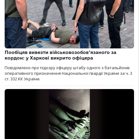
Пообіцяв вивезти військовозобов’язаного за
кордон: у Харкові викрито офіцера
Повідомлено про підозру офіцеру штабу одного з батальйонів
оперативного призначення Національної гвардії України за ч. 3
ст. 332 КК України.