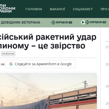
ГОЛОВНА
ВАКАНСІЇ
СОЦЗАХИСТ
ПРО 
ДОВІДНИК ВЕТЕРАНА
сійський ракетний удар
линому – це звірство
21
НОВИНИ
Слідкуйте за АрміяInform в Google
хв.
20
20
20