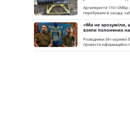
Артилеристи 110-ї ОМБр з
перебували в засідці, з
«Ми не зрозуміли, 
взяли полонених н
Розвідники 36-ї окремої 
провести інформаційно-п