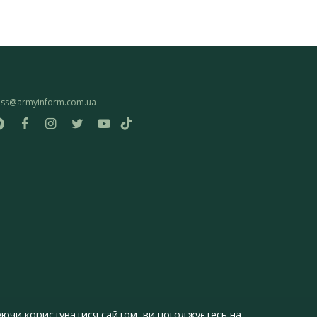
ess@armyinform.com.ua
ючи користуватися сайтом, ви погоджуєтесь на