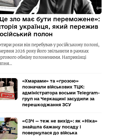
Це зло має бути переможене»:
сторія українця, який пережив
осійський полон
отири роки він перебував у російському полоні,
 червня 2026 року його звільнили в рамках
ергового обміну полоненими. Наприкінці
ипня…
«Хмарами» та «грозою»
позначали військових ТЦК:
адміністратора восьми Telegram-
груп на Черкащині засудили за
перешкоджання ЗСУ
«СЗЧ — теж не вихід»: як «Ніка»
знайшла бажану посаду і
повернулася до війська