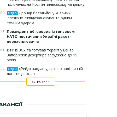
полонених на Костянтинівському напрямку
:30
Дронар батальйону «Стриж»
ВІДЕО
ювелірно ліквідував окупанта одним
точним ударом
:21
Президент обговорив із генсеком
НАТО постачання Україні ракет-
перехоплювачів
:11
Втік із ЗСУ та готував теракт у центрі
Запоріжжя: дезертира засуджено до 15
років
:58
«Рейд» завдав ударів по залізничній
ВІДЕО
логістиці росіян
ВСІ НОВИНИ
АКАНСІЇ