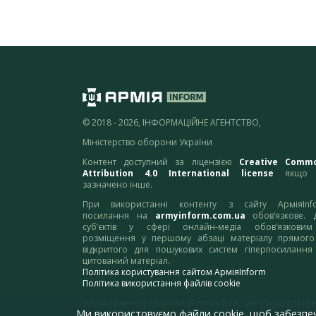
© 2018 - 2026, ІНФОРМАЦІЙНЕ АГЕНТСТВО,
Міністерство оборони України
Контент доступний за ліцензією
Creative Comm
Attribution 4.0 International license
якщо 
зазначено інше.
При використанні контенту з сайту АрміяInf
посилання на
armyinform.com.ua
обов’язкове. 
суб’єктів у сфері онлайн-медіа обов’язкови
розміщення у першому абзаці матеріалу прямого
відкритого для пошукових систем гіперпосилання
цитований матеріал.
Політика користування сайтом АрміяInform
Політика використання файлів cookie
Зауваження та пропозиції по роботі сайту надсилайте
Ми використовуємо файли cookie, щоб забезпе
адресу:
webmaster@armyinform.com.ua