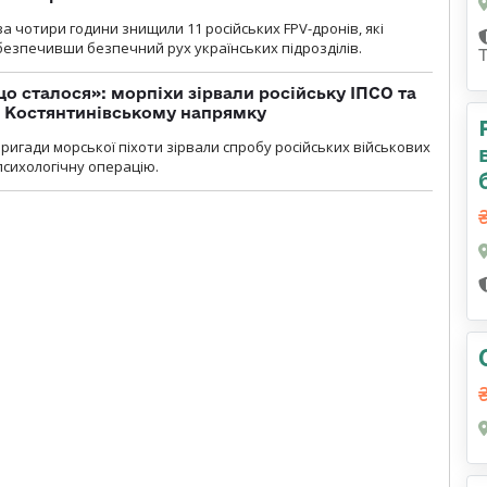
а чотири години знищили 11 російських FPV-дронів, які
абезпечивши безпечний рух українських підрозділів.
що сталося»: морпіхи зірвали російську ІПСО та
а Костянтинівському напрямку
бригади морської піхоти зірвали спробу російських військових
сихологічну операцію.