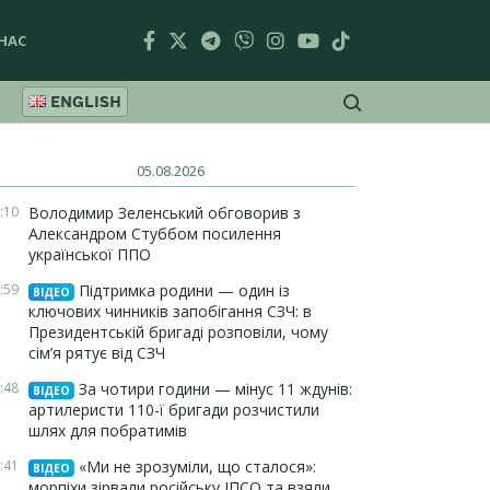
НАС
ENGLISH
05.08.2026
:10
Володимир Зеленський обговорив з
Александром Стуббом посилення
української ППО
:59
Підтримка родини — один із
ВІДЕО
ключових чинників запобігання СЗЧ: в
Президентській бригаді розповіли, чому
сім’я рятує від СЗЧ
:48
За чотири години — мінус 11 ждунів:
ВІДЕО
артилеристи 110-ї бригади розчистили
шлях для побратимів
:41
«Ми не зрозуміли, що сталося»:
ВІДЕО
морпіхи зірвали російську ІПСО та взяли