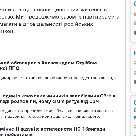
ній станції, повній цивільних жителів, в
ірство. Ми продовжимо разом із партнерами з
имагати відповідальності російських
інкен.
кий обговорив з Александром Стуббом
ької ППО
димир Зеленський провів розмову з Президентом Фінляндії
 один із ключових чинників запобігання СЗЧ: в
аді розповіли, чому сім’я рятує від СЗЧ
го дивізіону Президентської бригади з позивним «Махно»
м'ї - надзвичайно важливий фактор для військового.
мінус 11 ждунів: артилеристи 110-ї бригади
ля побратимів