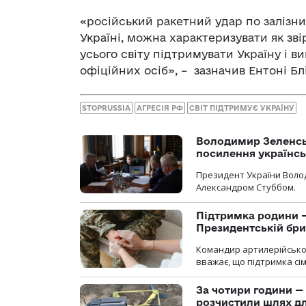
«російський ракетний удар по залізнич
Україні, можна характеризувати як зв
усього світу підтримувати Україну і в
офіційних осіб», – зазначив Ентоні Бл
STOPRUSSIA
АГРЕСІЯ РФ
СВІТ ПІДТРИМУЄ УКРАЇНУ
Володимир Зеленсь
посилення українс
Президент України Воло
Александром Стуббом.
Підтримка родини —
Президентській бриг
Командир артилерійсько
вважає, що підтримка сі
За чотири години — 
розчистили шлях д