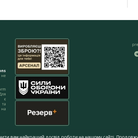
pr
ons
не
orm
Для
м є
 та
 на
 на
чити вам найкращий досвід роботи на нашому сайті. Продовжу