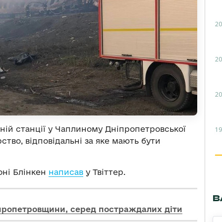
20
20
20
ній станції у Чаплиному Дніпропетровської
19
ство, відповідальні за яке мають бути
оні Блінкен
написав
у Твіттер.
В
пропетровщини, серед постраждалих діти