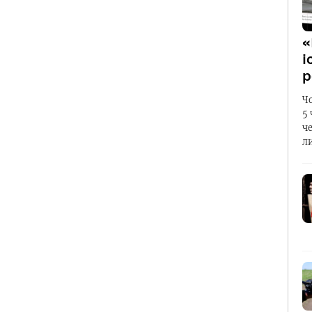
«
і
р
Ч
5
ч
л