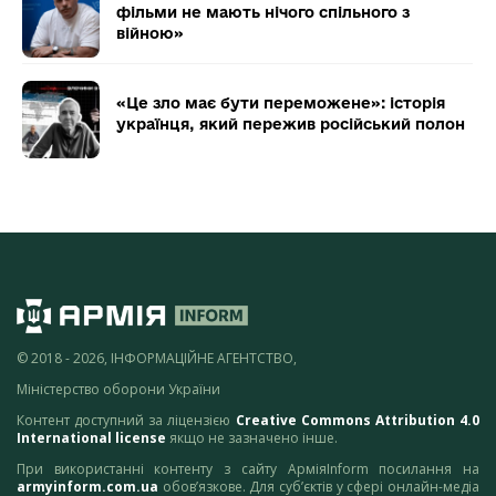
фільми не мають нічого спільного з
війною»
«Це зло має бути переможене»: історія
українця, який пережив російський полон
© 2018 - 2026, ІНФОРМАЦІЙНЕ АГЕНТСТВО,
Міністерство оборони України
Контент доступний за ліцензією
Creative Commons Attribution 4.0
International license
якщо не зазначено інше.
При використанні контенту з сайту АрміяInform посилання на
armyinform.com.ua
обов’язкове. Для суб’єктів у сфері онлайн-медіа