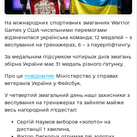
На міжнародних спортивних змаганнях Warrior
Games у США чисельними перемогами
відзначилася українська команда: 12 медалей – з
веслування на тренажерах, 6 – з пауерліфтингу.
За медальним підсумком чотирьох днів змагань
збірна України має 31 медаль різного ґатунку.
Про це
повідомляє
Міністерство у справах
ветеранів України у Фейсбук.
У четвертий змагальний день наші захисники з
веслування на тренажерах та зайняли майже
весь нагородний п’єдестал:
Сергій Наумов виборов «золото» на
дистанції 1 хвилина,
Віктор Легкодух отримав дві золотих