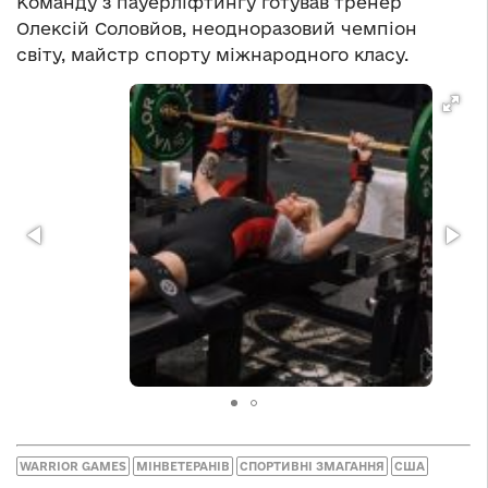
Команду з пауерліфтингу готував тренер
Олексій Соловйов, неодноразовий чемпіон
світу, майстр спорту міжнародного класу.
WARRIOR GAMES
МІНВЕТЕРАНІВ
СПОРТИВНІ ЗМАГАННЯ
США