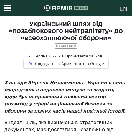
EN
Український шлях від
«позаблокового нейтралітету» до
«всеохоплюючої оборони»
ПУБЛІКАЦІЇ
24 Серпня 2022, 9:10
Прочитаєте за:
7
хв.
Слідкуйте за АрміяInform в Google
З нагоди 31-річчя Незалежності України є сенс
озирнутися в недалеке минуле та згадати,
куди був направлений головний вектор
розвитку у сфері національної безпеки та
оборони за різних часів нашої новітньої історії.
В ідеалі ціль, яка визначена в стратегічних
документах, має досягатися незалежно від