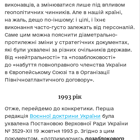
виконавців, а змінюватися лише під впливом
геополітичних чинників. Але в нашій країні,
на жаль, дещо по-іншому: і цілі, і їхнє
виконання часто-густо залежать від персоналій.
Саме цим можна пояснити діаметрально-
протилежні зміни у стратегічних документах,
які були ухвалені за різних очільників держави.
Від «нейтральності» та «позаблоковості»
до «набуття повноправного членства України
в Європейському Союзі та в Організації
Північноатлантичного договору».
1993 рік
Отже, перейдемо до конкретики. Перша
редакція
Воєнної доктрини України
була
ухвалена Постановою Верховної Ради України
№ 3529-XII 19 жовтня 1993 р. Згідно з цим
документом,
«дотримуючись
позаблокового