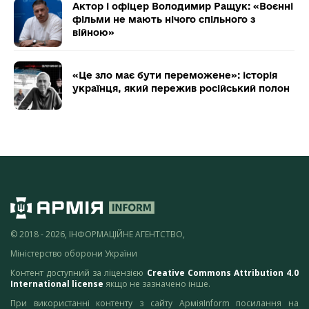
Актор і офіцер Володимир Ращук: «Воєнні
фільми не мають нічого спільного з
війною»
«Це зло має бути переможене»: історія
українця, який пережив російський полон
© 2018 - 2026, ІНФОРМАЦІЙНЕ АГЕНТСТВО,
Міністерство оборони України
Контент доступний за ліцензією
Creative Commons Attribution 4.0
International license
якщо не зазначено інше.
При використанні контенту з сайту АрміяInform посилання на