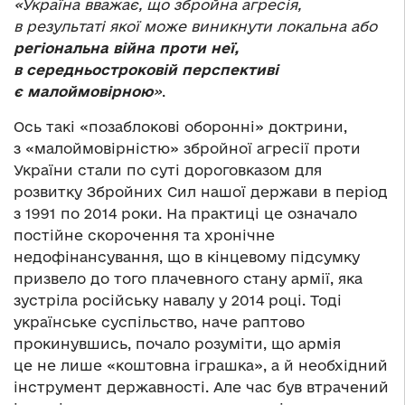
«
Україна вважає, що збройна агресія,
в результаті якої може виникнути локальна або
регіональна війна проти неї,
в середньостроковій перспективі
є малоймовірною
»
.
Ось такі «позаблокові оборонні» доктрини,
з «малоймовірністю» збройної агресії проти
України стали по суті дороговказом для
розвитку Збройних Сил нашої держави в період
з 1991 по 2014 роки. На практиці це означало
постійне скорочення та хронічне
недофінансування, що в кінцевому підсумку
призвело до того плачевного стану армії, яка
зустріла російську навалу у 2014 році. Тоді
українське суспільство, наче раптово
прокинувшись, почало розуміти, що армія
це не лише «коштовна іграшка», а й необхідний
інструмент державності. Але час був втрачений