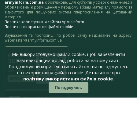
armyinform.com.ua
обов’язкове. Для суб’єктів у сфері онлайн-медіа
обов’язковим є розміщення у першому абзаці матеріалу прямого та
відкритого для пошукових систем гіперпосилання на цитований
матеріал.
Політика користування сайтом АрміяInform
Політика використання файлів cookie
Зауваження та пропозиції по роботі сайту надсилайте на адресу:
webmaster@armyinform.com.ua
Ми використовуємо файли cookie, щоб забезпечити
вам найкращий досвід роботи на нашому сайті.
Продовжуючи користуватися сайтом, ви погоджуєтесь
на використання файлів cookie. Детальніше про
політику використання файлів cookie
.
Погоджуюсь