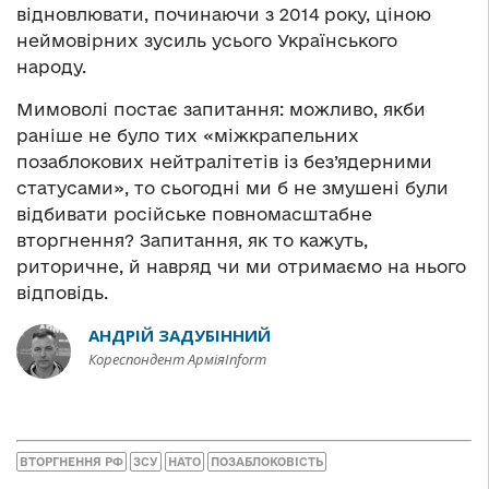
відновлювати, починаючи з 2014 року, ціною
неймовірних зусиль усього Українського
народу.
Мимоволі постає запитання: можливо, якби
раніше не було тих «міжкрапельних
позаблокових нейтралітетів із без’ядерними
статусами», то сьогодні ми б не змушені були
відбивати російське повномасштабне
вторгнення? Запитання, як то кажуть,
риторичне, й навряд чи ми отримаємо на нього
відповідь.
АНДРІЙ ЗАДУБІННИЙ
Кореспондент АрміяInform
ВТОРГНЕННЯ РФ
ЗСУ
НАТО
ПОЗАБЛОКОВІСТЬ