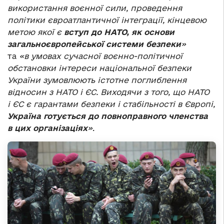
використання воєнної сили, проведення
політики євроатлантичної інтеграції, кінцевою
метою якої є
вступ до НАТО, як основи
загальноєвропейської системи безпеки
»
та
«
в умовах сучасної воєнно-політичної
обстановки інтереси національної безпеки
України зумовлюють істотне поглиблення
відносин з НАТО і ЄС. Виходячи з того, що НАТО
і ЄС є гарантами безпеки і стабільності в Європі,
Україна готується до повноправного членства
в цих організаціях
»
.