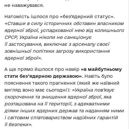
не наважувався.
Натомість ішлося про «без’ядерний статус».
«Ставши в силу історичних обставин власником
ядерної зброї, успадкованої нею від колишнього
СРСР, Україна ніколи не санкціонує
її застосування, виключає з арсеналу своєї
зовнішньої політики загрозу використання
ядерної зброї»
.
А ще прямо йшлося про намір
«
в майбутньому
стати без
’
ядерною державою»
. Навіть було
пояснення такого прагнення (який же наївний
вигляд воно має сьогодні):
«Україна пов
’
язує
скорочення та знищення ядерної зброї, яка
розташована на її території, з адекватними
діями інших ядерних держав та наданням ними
і світовим співтовариством надійних гарантій
її безпеки»
.