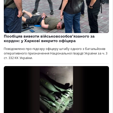
Пообіцяв вивезти військовозобов’язаного за
кордон: у Харкові викрито офіцера
Повідомлено про підозру офіцеру штабу одного з батальйонів
оперативного призначення Національної гвардії України за ч. 3
ст. 332 КК України.