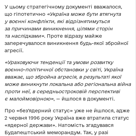
У цьому стратегічному документі вважалося,
що гіпотетично
«Україна може бути втягнута
у воєнні конфлікти, які відрізнятимуться
за причинами виникнення, цілями сторін
та наслідками»
. Проте відразу майже
заперечувалося виникнення будь-якої збройної
агресії.
«Ураховуючи тенденції та умови розвитку
воєнно-політичної обстановки у світі, Україна
вважає, що збройна агресія, в результаті якої
може виникнути локальна або регіональна війна
проти неї, в середньостроковій перспективі
є малоймовірною»
, — йшлося в документі.
Про «без’ядерний статус» уже не йшлося, адже
2 червня 1996 року Україна вже втратила статус
«ядерної держави». Натомість згадувався
Будапештський меморандум. Так, у разі