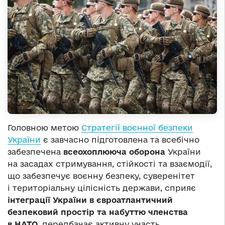
Головною метою
Стратегії воєнної безпеки
України
є завчасно підготовлена та всебічно
забезпечена
всеохоплююча оборона
України
на засадах стримування, стійкості та взаємодії,
що забезпечує воєнну безпеку, суверенітет
і територіальну цілісність держави, сприяє
інтеграції України в євроатлантичний
безпековий простір та набуттю членства
в НАТО
, передбачає активну участь