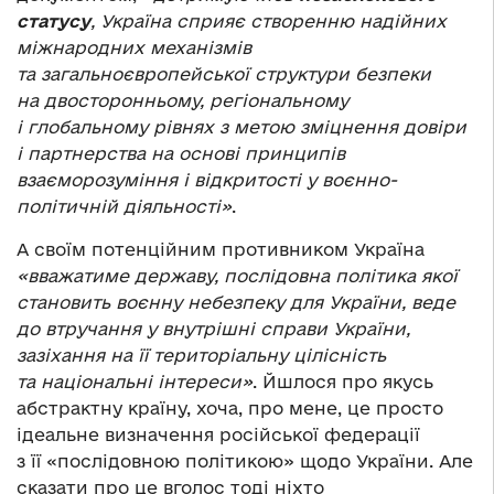
статусу
, Україна сприяє створенню надійних
міжнародних механізмів
та загальноєвропейської структури безпеки
на двосторонньому, регіональному
і глобальному рівнях з метою зміцнення довіри
і партнерства на основі принципів
взаєморозуміння і відкритості у воєнно-
політичній діяльності»
.
А своїм потенційним противником Україна
«вважатиме державу, послідовна політика якої
становить воєнну небезпеку для України, веде
до втручання у внутрішні справи України,
зазіхання на її територіальну цілісність
та національні інтереси»
. Йшлося про якусь
абстрактну країну, хоча, про мене, це просто
ідеальне визначення російської федерації
з її «послідовною політикою» щодо України. Але
сказати про це вголос тоді ніхто