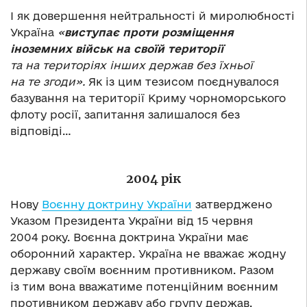
І як довершення нейтральності й миролюбності
Україна
«
виступає проти розміщення
іноземних військ на своїй території
та на територіях інших держав без їхньої
на те згоди».
Як із цим тезисом поєднувалося
базування на території Криму чорноморського
флоту росії, запитання залишалося без
відповіді…
2004 рік
Нову
Воєнну доктрину України
затверджено
Указом Президента України від 15 червня
2004 року. Воєнна доктрина України має
оборонний характер. Україна не вважає жодну
державу своїм воєнним противником. Разом
із тим вона вважатиме потенційним воєнним
противником державу або групу держав,