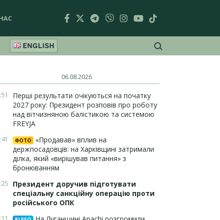
НАС
ENGLISH
06.08.2026
:51
Перші результати очікуються на початку
2027 року: Президент розповів про роботу
над вітчизняною балістикою та системою
FREYJA
:41
«Продавав» вплив на
ФОТО
держпосадовців: на Харківщині затримали
ділка, який «вирішував питання» з
бронюванням
:25
Президент доручив підготувати
спеціальну санкційну операцію проти
російського ОПК
:11
На Луганщині Apachi розгромили
ВІДЕО