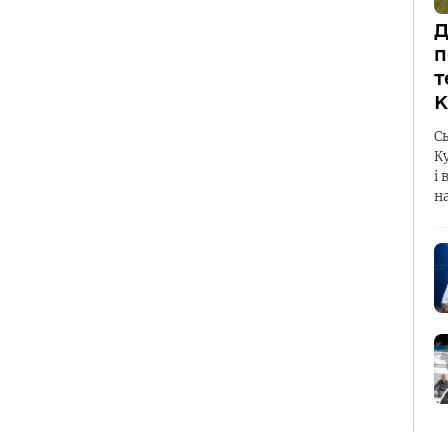
Д
п
т
К
С
К
і 
н