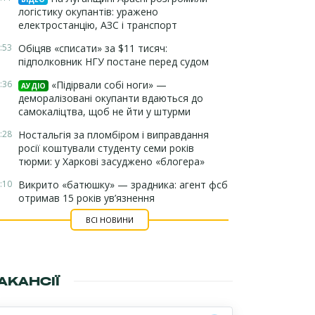
логістику окупантів: уражено
електростанцію, АЗС і транспорт
:53
Обіцяв «списати» за $11 тисяч:
підполковник НГУ постане перед судом
:36
«Підірвали собі ноги» —
АУДІО
деморалізовані окупанти вдаються до
самокаліцтва, щоб не йти у штурми
:28
Ностальгія за пломбіром і виправдання
росії коштували студенту семи років
тюрми: у Харкові засуджено «блогера»
:10
Викрито «батюшку» — зрадника: агент фсб
отримав 15 років ув’язнення
ВСІ НОВИНИ
АКАНСІЇ