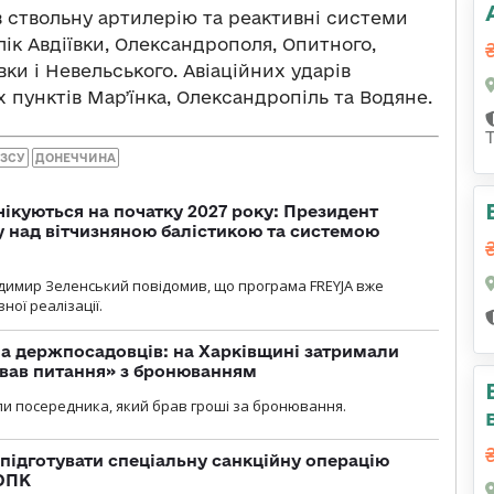
в ствольну артилерію та реактивні системи
лік Авдіївки, Олександрополя, Опитного,
ки і Невельського. Авіаційних ударів
пунктів Марʼїнка, Олександропіль та Водяне.
 ЗСУ
ДОНЕЧЧИНА
чікуються на початку 2027 року: Президент
у над вітчизняною балістикою та системою
димир Зеленський повідомив, що програма FREYJA вже
ної реалізації.
а держпосадовців: на Харківщині затримали
ував питання» з бронюванням
и посередника, який брав гроші за бронювання.
підготувати спеціальну санкційну операцію
 ОПК