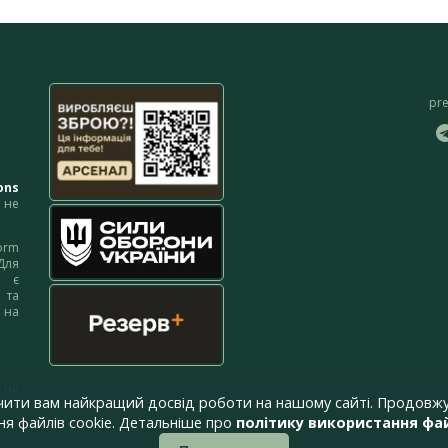
pr
ons
не
orm
Для
м є
 та
 на
 на
чити вам найкращий досвід роботи на нашому сайті. Продовжу
я файлів cookie. Детальніше про
політику використання фай