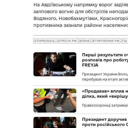
На Авдіївському напрямку ворог задія
залпового вогню для обстрілів непода
Водяного, Новобахмутівки, Красногорів
противника зазнали райони населених 
STOPRUSSIA
АГРЕСІЯ РФ
ВІЙНА
ВТОРГНЕННЯ РФ
ГШ
Перші результати о
розповів про робот
FREYJA
Президент України Воло
перебуває на етапі актив
«Продавав» вплив н
ділка, який «виріш
Правоохоронці затримал
Президент доручив 
проти російського