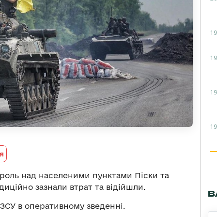
19
19
19
19
я
роль над населеними пунктами Піски та
диційно зазнали втрат та відійшли.
В
ЗСУ в оперативному зведенні.