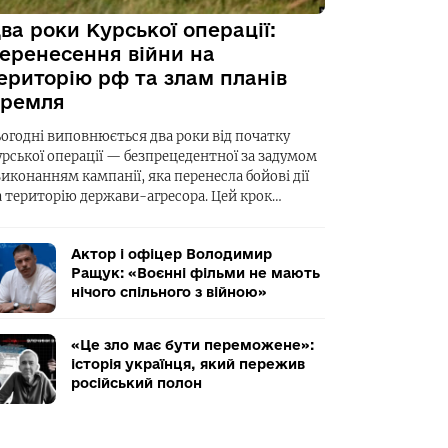
ва роки Курської операції:
еренесення війни на
ериторію рф та злам планів
ремля
ьогодні виповнюється два роки від початку
урської операції — безпрецедентної за задумом
виконанням кампанії, яка перенесла бойові дії
а територію держави-агресора. Цей крок…
Актор і офіцер Володимир
Ращук: «Воєнні фільми не мають
нічого спільного з війною»
«Це зло має бути переможене»:
історія українця, який пережив
російський полон