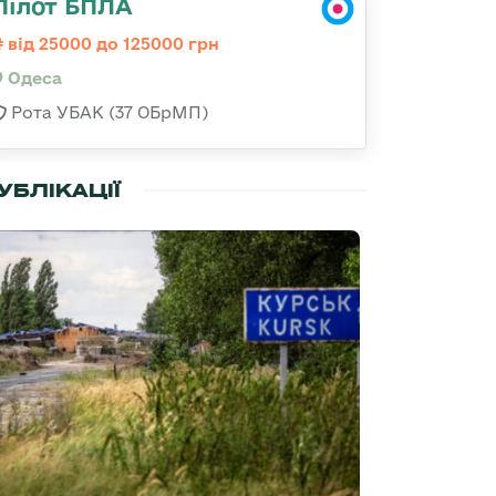
Пілот БПЛА
від 25000 до 125000 грн
Одеса
Рота УБАК (37 ОБрМП)
УБЛІКАЦІЇ