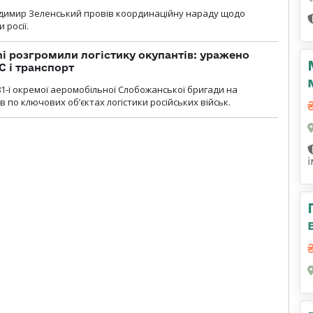
димир Зеленський провів координаційну нараду щодо
 росії.
i розгромили логістику окупантів: уражено
С і транспорт
1-ї окремої аеромобільної Слобожанської бригади на
 по ключових об’єктах логістики російських військ.