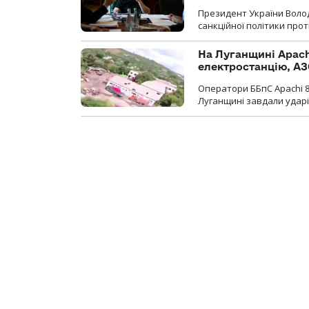
Президент України Воло
санкційної політики проти
На Луганщині Apach
електростанцію, АЗ
Оператори ББпС Apachi 8
Луганщині завдали ударів