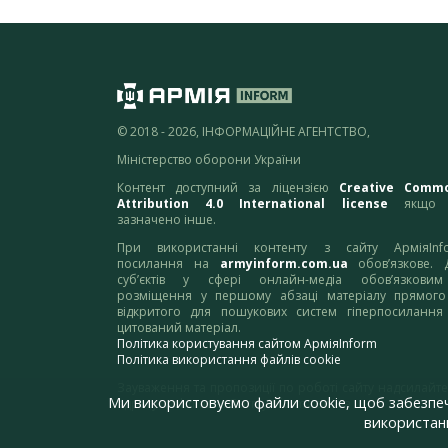
© 2018 - 2026, ІНФОРМАЦІЙНЕ АГЕНТСТВО,
Міністерство оборони України
Контент доступний за ліцензією
Creative Comm
Attribution 4.0 International license
якщо 
зазначено інше.
При використанні контенту з сайту АрміяInf
посилання на
armyinform.com.ua
обов’язкове. 
суб’єктів у сфері онлайн-медіа обов’язкови
розміщення у першому абзаці матеріалу прямого
відкритого для пошукових систем гіперпосилання
цитований матеріал.
Політика користування сайтом АрміяInform
Політика використання файлів cookie
Зауваження та пропозиції по роботі сайту надсилайте
Ми використовуємо файли cookie, щоб забезпе
адресу:
webmaster@armyinform.com.ua
використанн