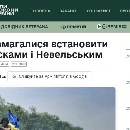
ГОЛОВНА
ВАКАНСІЇ
СОЦЗАХИСТ
ПРО 
ДОВІДНИК ВЕТЕРАНА
амагалися встановити
сками і Невельським
20
ВИНИ
РЕГІОНИ
Слідкуйте за АрміяInform в Google
1
хв.
20
20
20