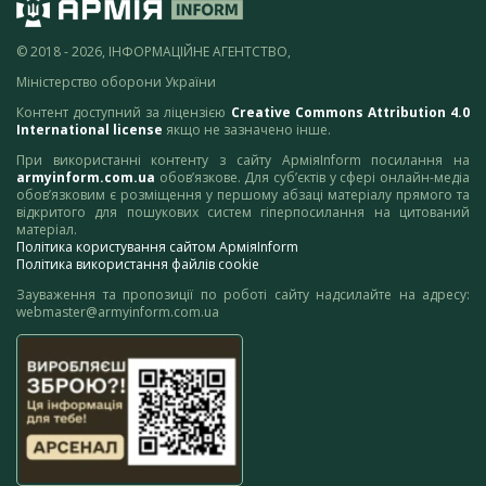
© 2018 - 2026, ІНФОРМАЦІЙНЕ АГЕНТСТВО,
Міністерство оборони України
Контент доступний за ліцензією
Creative Commons Attribution 4.0
International license
якщо не зазначено інше.
При використанні контенту з сайту АрміяInform посилання на
armyinform.com.ua
обов’язкове. Для суб’єктів у сфері онлайн-медіа
обов’язковим є розміщення у першому абзаці матеріалу прямого та
відкритого для пошукових систем гіперпосилання на цитований
матеріал.
Політика користування сайтом АрміяInform
Політика використання файлів cookie
Зауваження та пропозиції по роботі сайту надсилайте на адресу:
webmaster@armyinform.com.ua