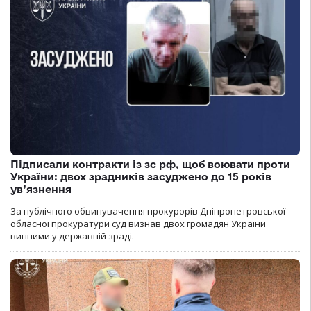
Підписали контракти із зс рф, щоб воювати проти
України: двох зрадників засуджено до 15 років
ув’язнення
За публічного обвинувачення прокурорів Дніпропетровської
обласної прокуратури суд визнав двох громадян України
винними у державній зраді.