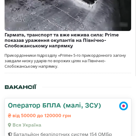
Гармата, транспорт та вже нежива сила: Prime
показав ураження окупантів на Північно-
Слобожанському напрямку
Прикордонники підрозділу «Prime» 5-го прикордонного загону
завдали низку ударів по ворожих цілях на Північно-
Слобожанському напрямку.
ВАКАНСІЇ
Оператор БПЛА (малі, ЗСУ)
від 50000 до 120000 грн
Вся Україна
Батальйон безпілотних систем 154 ОМБр