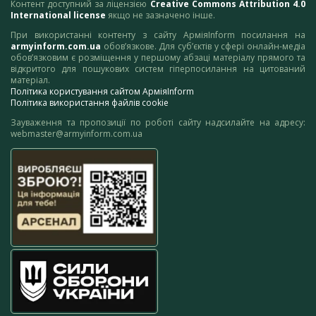
Контент доступний за ліцензією
Creative Commons Attribution 4.0
International license
якщо не зазначено інше.
При використанні контенту з сайту АрміяInform посилання на
armyinform.com.ua
обов’язкове. Для суб’єктів у сфері онлайн-медіа
обов’язковим є розміщення у першому абзаці матеріалу прямого та
відкритого для пошукових систем гіперпосилання на цитований
матеріал.
Політика користування сайтом АрміяInform
Політика використання файлів cookie
Зауваження та пропозиції по роботі сайту надсилайте на адресу:
webmaster@armyinform.com.ua