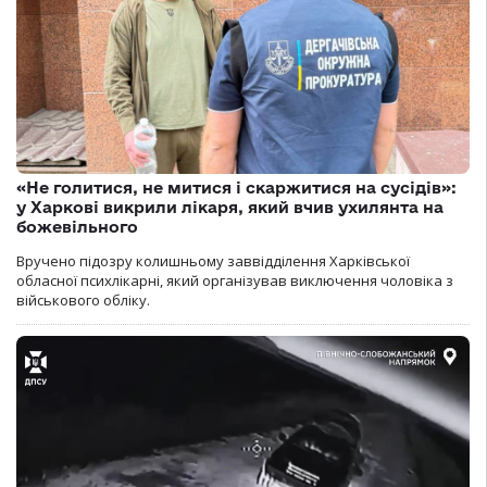
«Не голитися, не митися і скаржитися на сусідів»:
у Харкові викрили лікаря, який вчив ухилянта на
божевільного
Вручено підозру колишньому заввідділення Харківської
обласної психлікарні, який організував виключення чоловіка з
військового обліку.