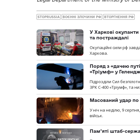
STOPRUSSIA
ВОЄННІ ЗЛОЧИНИ РФ
ВТОРГНЕННЯ РФ
У Харкові окупанти
та постраждалі
Окупаційні сили рф завд
Харкова.
Поряд з «дачею пут
«Тріумф» у Геленд
Підрозділи Сил безпілот
ЗРК С-400 «Тріумф», та н
Масований удар по 
У ніч на неділю, 9 серпн
військ.
Пам’яті штаб-сержа