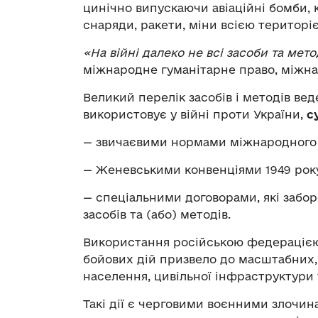
цинічно випускаючи авіаційні бомби, 
снаряди, ракети, міни всією територі
«На війні далеко не всі засоби та мет
міжнародне гуманітарне право, міжна
Великий перелік засобів і методів вед
використовує у війні проти України,
с
— звичаєвими нормами міжнародного 
— Женевськими конвенціями 1949 року 
— спеціальними договорами, які забо
засобів та (або) методів.
Використання російською федерацією 
бойових дій призвело до масштабних,
населення, цивільної інфраструктури
Такі дії є черговими воєнними злочин