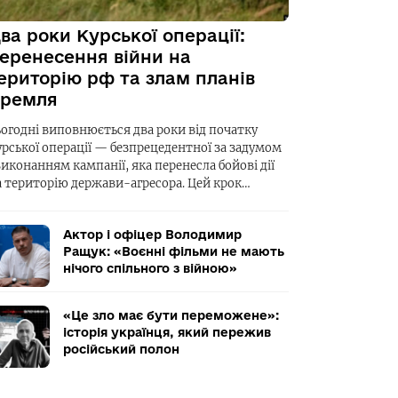
ва роки Курської операції:
еренесення війни на
ериторію рф та злам планів
ремля
ьогодні виповнюється два роки від початку
урської операції — безпрецедентної за задумом
виконанням кампанії, яка перенесла бойові дії
а територію держави-агресора. Цей крок…
Актор і офіцер Володимир
Ращук: «Воєнні фільми не мають
нічого спільного з війною»
«Це зло має бути переможене»:
історія українця, який пережив
російський полон