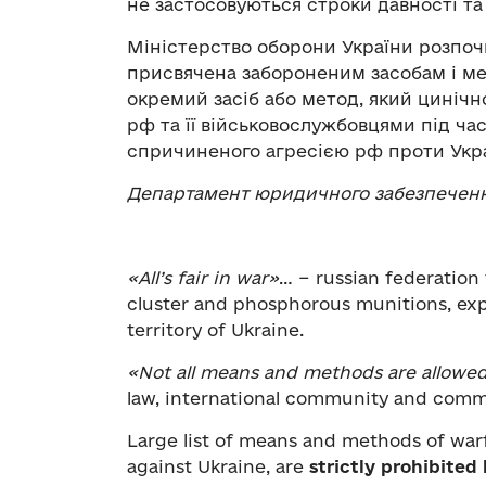
не застосовуються строки давності та
Міністерство оборони України розпоч
присвячена забороненим засобам і ме
окремий засіб або метод, який циніч
рф та її військовослужбовцями під ча
спричиненого агресією рф проти Укра
Департамент юридичного забезпечен
«
All’s fair in war
»
… − russian federation 
cluster and phosphorous munitions, expl
territory of Ukraine.
«
Not all means and methods are allowe
law, international community and commo
Large list of means and methods of warf
against Ukraine, are
strictly prohibited