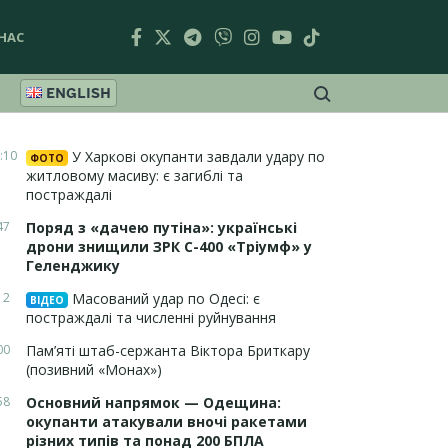
НАС
ENGLISH
:10
У Харкові окупанти завдали удару по
ФОТО
житловому масиву: є загиблі та
постраждалі
47
Поряд з «дачею путіна»: українські
дрони знищили ЗРК С-400 «Тріумф» у
Геленджику
12
Масований удар по Одесі: є
ВІДЕО
постраждалі та численні руйнування
00
Пам’яті штаб-сержанта Віктора Бриткару
(позивний «Монах»)
58
Основний напрямок — Одещина:
окупанти атакували вночі ракетами
різних типів та понад 200 БПЛА