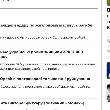
Д
п
т
 завдали удару по житловому масиву: є загиблі
К
С
али удару по житловому масиву у Салтівському районі
К
і 
н
іна»: українські дрони знищили ЗРК С-400
жику
них систем ЗСУ уразили ворожий зенітний-ракетний комплекс
изку інших важливих цілей противника.
Одесі: є постраждалі та численні руйнування
я, Одеса зазнала повітряної атаки російських окупаційних
нта Віктора Бриткару (позивний «Монах»)