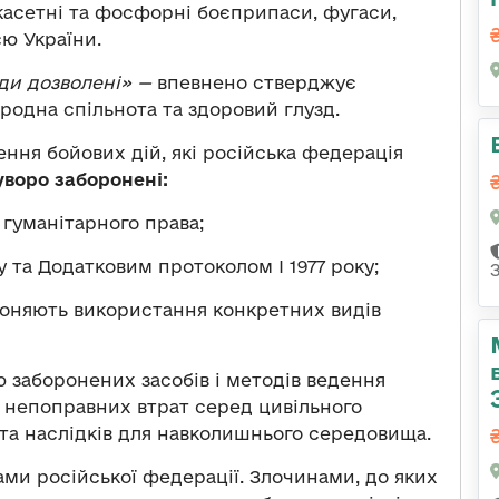
касетні та фосфорні боєприпаси, фугаси,
єю України.
оди дозволені»
—
впевнено стверджує
родна спільнота та здоровий глузд.
ення бойових дій, які російська федерація
уворо заборонені:
гуманітарного права;
та Додатковим протоколом І 1977 року;
роняють використання конкретних видів
заборонених засобів і методів ведення
 непоправних втрат серед цивільного
 та наслідків для навколишнього середовища.
ами російської федерації. Злочинами, до яких