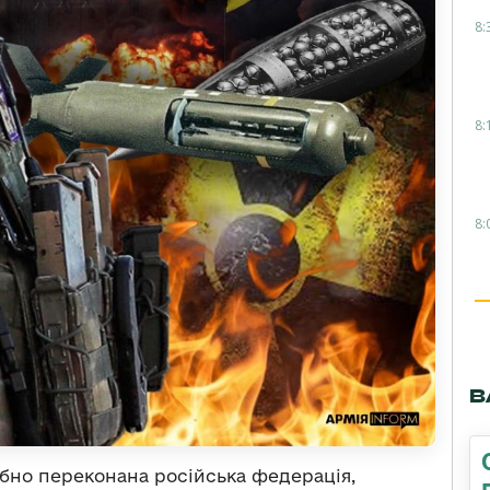
8:
8:
8:
В
бно переконана російська федерація,