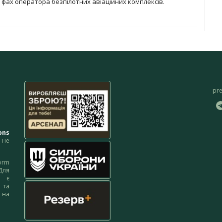
фах оператора безпілотних авіаційних комплексів.
pr
ons
не
orm
Для
м є
 та
 на