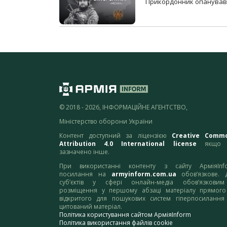
Прикордонник опанував 
© 2018 - 2026, ІНФОРМАЦІЙНЕ АГЕНТСТВО,
Міністерство оборони України
Контент доступний за ліцензією
Creative Comm
Attribution 4.0 International license
якщо 
зазначено інше.
При використанні контенту з сайту АрміяInf
посилання на
armyinform.com.ua
обов’язкове. 
суб’єктів у сфері онлайн-медіа обов’язкови
розміщення у першому абзаці матеріалу прямого
відкритого для пошукових систем гіперпосилання
цитований матеріал.
Політика користування сайтом АрміяInform
Політика використання файлів cookie