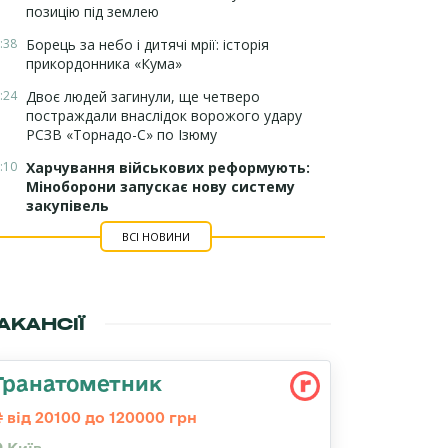
позицію під землею
:38
Борець за небо і дитячі мрії: історія
прикордонника «Кума»
:24
Двоє людей загинули, ще четверо
постраждали внаслідок ворожого удару
РСЗВ «Торнадо-С» по Ізюму
:10
Харчування військових реформують:
Міноборони запускає нову систему
закупівель
ВСІ НОВИНИ
АКАНСІЇ
Гранатометник
від 20100 до 120000 грн