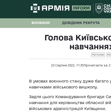
#НОВИНИ
ДОВІДНИК РЕКРУТА
Голова Київсько
навчання
РЕГІОНИ
РЕ
23 Серпня 2022, 11:35
Прочитаєте за:
2
В умовах воєнного стану дуже багато 
навичками військового вишколу.
Задля цього Командування бригади Сил
навчання для керівництва обласної вій
військових адміністрацій Київщини.