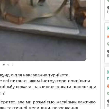
кунд є для накладання турнікета,
не всі питання, яким інструктори приділили
 стрільбу лежачи, навчилися долати перешкоди
гу.
іоритет, але ми розуміємо, наскільки важливо
ички тактичної медицини, поводження