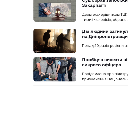
Суд обрав запобіжн
Закарпатті
Двом екскерівникам ТЦК 
тисячі чоловіків, обрано
Дві людини загинул
на Дніпропетровщи
Понад 50 разів росіяни 
Пообіцяв вивезти ві
викрито офіцера
Повідомлено про підозр
призначення Національної 