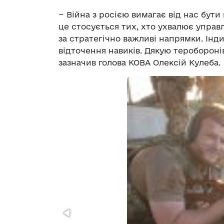
− Війна з росією вимагає від нас бут
це стосується тих, хто ухвалює управл
за стратегічно важливі напрямки. Інд
відточення навиків. Дякую теробороні
зазначив голова КОВА Олексій Кулеба.