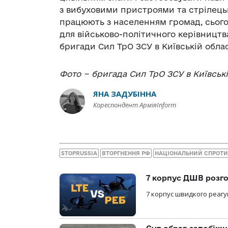
з вибуховими пристроями та стрілець
працюють з населенням громад, сього
для військово-політичного керівництв
бригади Сил ТрО ЗСУ в Київській облас
Фото − бригада Сил ТрО ЗСУ в Київські
ЯНА ЗАДУБІННА
Кореспондент АрміяInform
STOPRUSSIA
ВТОРГНЕННЯ РФ
НАЦІОНАЛЬНИЙ СПРОТ
7 корпус ДШВ розго
7 корпус швидкого реагу