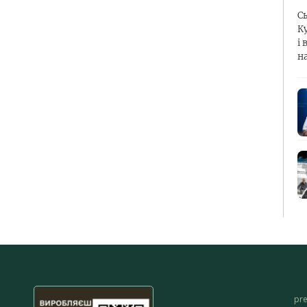
С
К
і 
н
pr