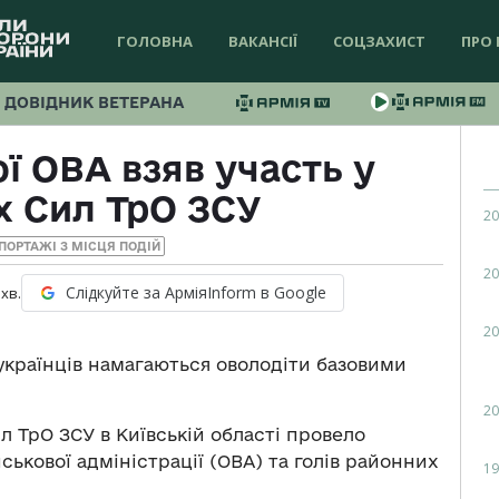
ГОЛОВНА
ВАКАНСІЇ
СОЦЗАХИСТ
ПРО 
ДОВІДНИК ВЕТЕРАНА
ї ОВА взяв участь у
х Сил ТрО ЗСУ
20
ПОРТАЖІ З МІСЦЯ ПОДІЙ
20
Слідкуйте за АрміяInform в Google
хв.
20
українців намагаються оволодіти базовими
20
 ТрО ЗСУ в Київській області провело
ськової адміністрації (ОВА) та голів районних
19