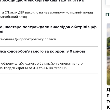
і заходи двом екскерівникам ТЦК та СП на
та СП, яких ДБР викрило на незаконному «списанні» понад
П
 запобіжний захід.
о, шестеро постраждали внаслідок обстрілів рф
ні
атакували Дніпропетровську області.
йськовозобов’язаного за кордон: у Харкові
у офіцеру штабу одного з батальйонів оперативного
гвардії України за ч. 3 ст. 332 КК України.
Д
п
т
К