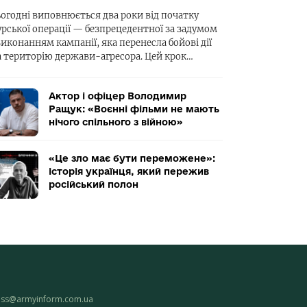
ьогодні виповнюється два роки від початку
урської операції — безпрецедентної за задумом
виконанням кампанії, яка перенесла бойові дії
а територію держави-агресора. Цей крок…
Актор і офіцер Володимир
Ращук: «Воєнні фільми не мають
нічого спільного з війною»
«Це зло має бути переможене»:
історія українця, який пережив
російський полон
ess@armyinform.com.ua