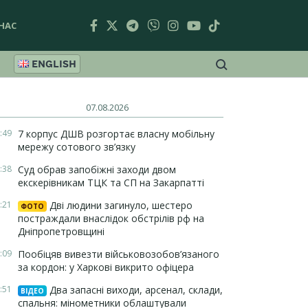
НАС
ENGLISH
07.08.2026
:49
7 корпус ДШВ розгортає власну мобільну
мережу сотового зв’язку
:38
Суд обрав запобіжні заходи двом
екскерівникам ТЦК та СП на Закарпатті
:21
Дві людини загинуло, шестеро
ФОТО
постраждали внаслідок обстрілів рф на
Дніпропетровщині
:09
Пообіцяв вивезти військовозобов’язаного
за кордон: у Харкові викрито офіцера
:51
Два запасні виходи, арсенал, склади,
ВІДЕО
спальня: мінометники облаштували