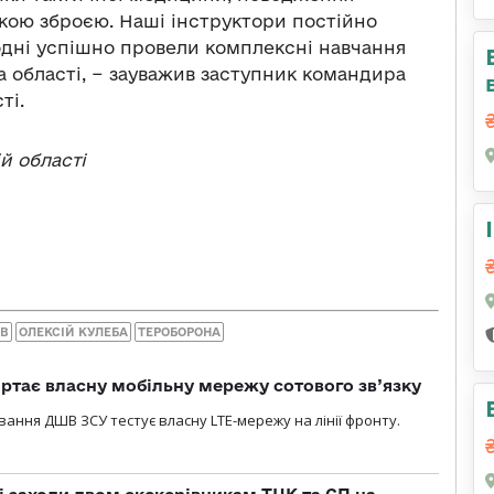
кою зброєю. Наші інструктори постійно
дні успішно провели комплексні навчання
а області, − зауважив заступник командира
ті.
й області
ИВ
ОЛЕКСІЙ КУЛЕБА
ТЕРОБОРОНА
ртає власну мобільну мережу сотового зв’язку
вання ДШВ ЗСУ тестує власну LTE-мережу на лінії фронту.