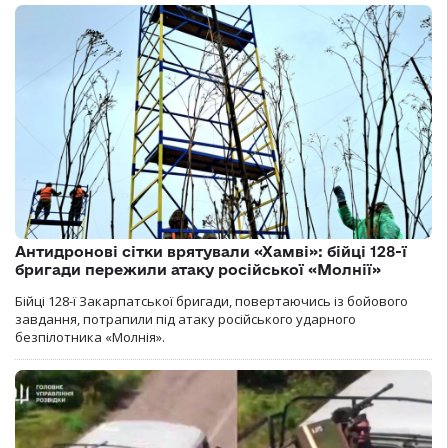
Антидронові сітки врятували «Хамві»: бійці 128-ї
бригади пережили атаку російської «Молнії»
Бійці 128-ї Закарпатської бригади, повертаючись із бойового
завдання, потрапили під атаку російського ударного
безпілотника «Молнія».