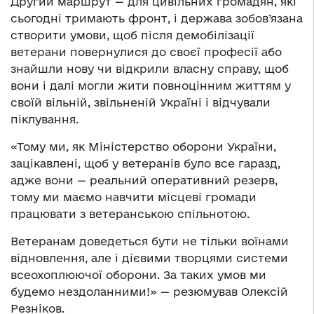
Другий маршрут — для цивільних громадян, які
сьогодні тримають фронт, і держава зобов’язана
створити умови, щоб після демобілізації
ветерани повернулися до своєї професії або
знайшли нову чи відкрили власну справу, щоб
вони і далі могли жити повноцінним життям у
своїй вільній, звільненій Україні і відчували
піклування.
«Тому ми, як Міністерство оборони України,
зацікавлені, щоб у ветеранів було все гаразд,
адже вони — реальний оперативний резерв,
тому ми маємо навчити місцеві громади
працювати з ветеранською спільнотою.
Ветеранам доведеться бути не тільки воїнами
відновлення, але і дієвими творцями системи
всеохоплюючої оборони. За таких умов ми
будемо нездоланними!» — резюмував Олексій
Резніков.