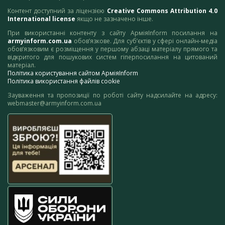
Контент доступний за ліцензією
Creative Commons Attribution 4.0
International license
якщо не зазначено інше.
При використанні контенту з сайту АрміяInform посилання на
armyinform.com.ua
обов’язкове. Для суб’єктів у сфері онлайн-медіа
обов’язковим є розміщення у першому абзаці матеріалу прямого та
відкритого для пошукових систем гіперпосилання на цитований
матеріал.
Політика користування сайтом АрміяInform
Політика використання файлів cookie
Зауваження та пропозиції по роботі сайту надсилайте на адресу:
webmaster@armyinform.com.ua