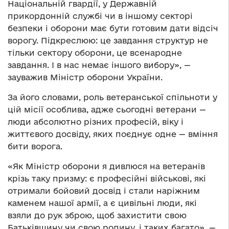
Національній гвардії, у Державній
прикордонній службі чи в іншому секторі
безпеки і оборони має бути готовим дати відсіч
ворогу. Підкреслюю: це завдання структур не
тільки сектору оборони, це всенародне
завдання. І в нас немає іншого вибору», —
зауважив Міністр оборони України.
За його словами, роль ветеранської спільноти у
цій місії особлива, адже сьогодні ветерани —
люди абсолютно різних професій, віку і
життєвого досвіду, яких поєднує одне — вміння
бити ворога.
«Як Міністр оборони я дивлюся на ветеранів
крізь таку призму: є професійні військові, які
отримали бойовий досвід і стали наріжним
каменем нашої армії, а є цивільні люди, які
взяли до рук зброю, щоб захистити свою
Батьківщину чи свою родину, і таких багато», —