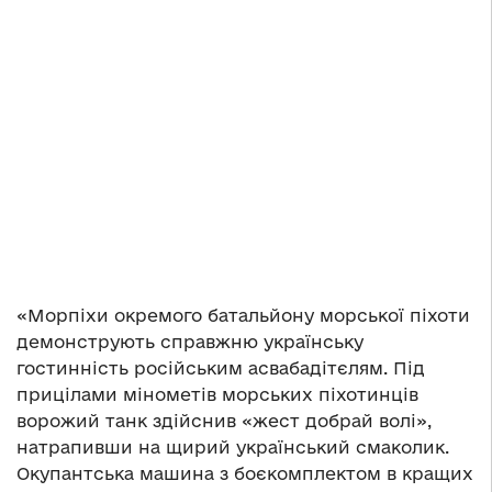
«Морпіхи окремого батальйону морської піхоти
демонструють справжню українську
гостинність російським асвабадітєлям. Під
прицілами мінометів морських піхотинців
ворожий танк здійснив «жест добрай волі»,
натрапивши на щирий український смаколик.
Окупантська машина з боєкомплектом в кращих