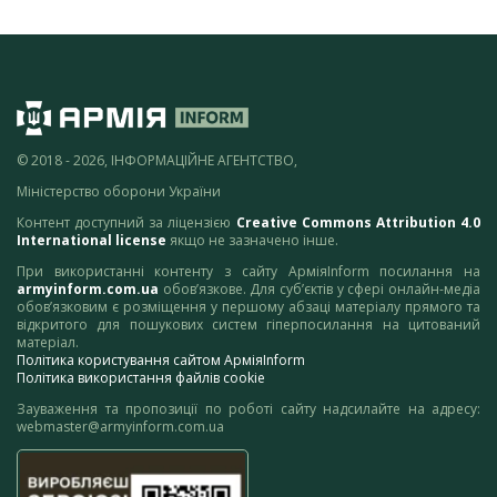
© 2018 - 2026, ІНФОРМАЦІЙНЕ АГЕНТСТВО,
Міністерство оборони України
Контент доступний за ліцензією
Creative Commons Attribution 4.0
International license
якщо не зазначено інше.
При використанні контенту з сайту АрміяInform посилання на
armyinform.com.ua
обов’язкове. Для суб’єктів у сфері онлайн-медіа
обов’язковим є розміщення у першому абзаці матеріалу прямого та
відкритого для пошукових систем гіперпосилання на цитований
матеріал.
Політика користування сайтом АрміяInform
Політика використання файлів cookie
Зауваження та пропозиції по роботі сайту надсилайте на адресу:
webmaster@armyinform.com.ua