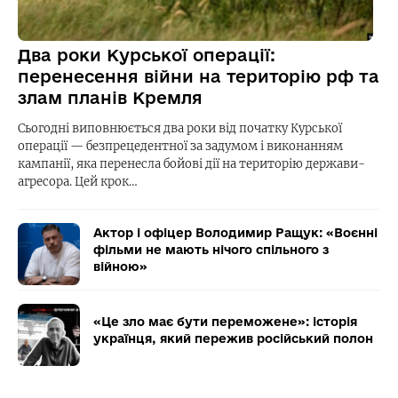
Два роки Курської операції:
перенесення війни на територію рф та
злам планів Кремля
Сьогодні виповнюється два роки від початку Курської
операції — безпрецедентної за задумом і виконанням
кампанії, яка перенесла бойові дії на територію держави-
агресора. Цей крок…
Актор і офіцер Володимир Ращук: «Воєнні
фільми не мають нічого спільного з
війною»
«Це зло має бути переможене»: історія
українця, який пережив російський полон