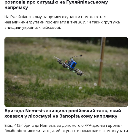
розповів про ситуацію на Гуляйпільському
напрямку
На Гуляйпільському напрямку окупанти намагаються
невеликими групами проникати в тил ЗСУ. 14 таких груп уже
знищили українські військові.
Бригада Nemesis знищила російський танк, який
ховався у лісосмузі на Запорізькому напрямку
Бійці 412-ї бригади Nemesis за допомогою FPV-дронів і дронів-
бомберів знищили танк, який окупанти намагалися замаскувати