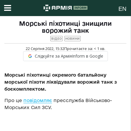
EN
Морські піхотинці знищили
ворожий танк
ВІДЕО
НОВИНИ
22 Серпня 2022, 15:32
Прочитаєте за:
< 1
хв.
Слідкуйте за АрміяInform в Google
Морські піхотинці окремого батальйону
морської піхоти ліквідували ворожий танк з
боєкомплектом.
Про це
повідомляє
пресслужба Військово-
Морських Сил ЗСУ.