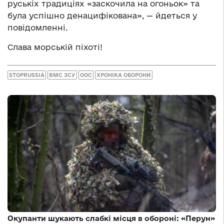
руськіх традиціях «заскочила на огоньок» та
була успішно денацифікована», — йдеться у
повідомленні.
Слава морській піхоті!
STOPRUSSIA
ВМС ЗСУ
ООС
ХРОНІКА ОБОРОНИ
Окупанти шукають слабкі місця в обороні: «Перун»