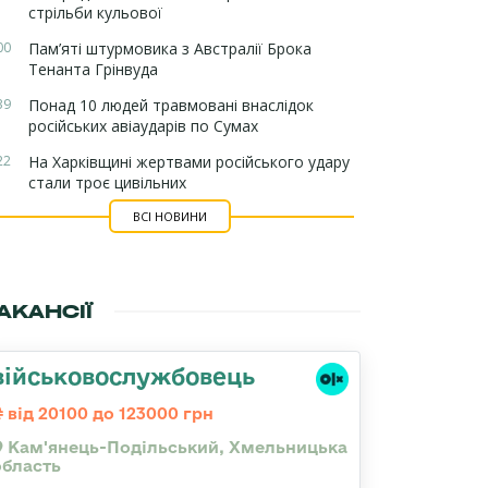
стрільби кульової
00
Пам’яті штурмовика з Австралії Брока
Тенанта Грінвуда
39
Понад 10 людей травмовані внаслідок
російських авіаударів по Сумах
22
На Харківщині жертвами російського удару
стали троє цивільних
ВСІ НОВИНИ
АКАНСІЇ
військовослужбовець
від 20100 до 123000 грн
Кам'янець-Подільський, Хмельницька
область