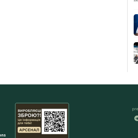
pr
ons