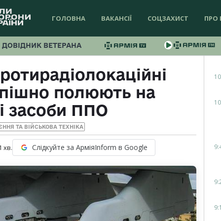
ГОЛОВНА
ВАКАНСІЇ
СОЦЗАХИСТ
ПРО 
ДОВІДНИК ВЕТЕРАНА
ротирадіолокаційні
10
спішно полюють на
10
і засоби ППО
ЄННЯ ТА ВІЙСЬКОВА ТЕХНІКА
9:
Слідкуйте за АрміяInform в Google
1
хв.
9:
9: