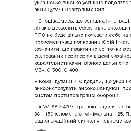
українське військо успішно подолало т
винищувачі Повітряних Сил.
– Сподіваємось, що успішна інтеграц
літаків дозволить ефективно знаходит
ППО не буде вільно почувати себе на 
прокоментував полковник Юрій Ігнат,
зазначити, що практично усі точки р
окупованих територіях відомі українсь
характеристиками, різною дальністю –
М3», С-300, С-400.
У Командуванні ПС додали, що українс
використовувати високошвидкісні про
систем протиповітряної оборони.
– AGM-88 HARM працюють досить ефек
88 – 150 кілометрів, мінімальна – 25.
радіолокаційний сигнал у певному кв