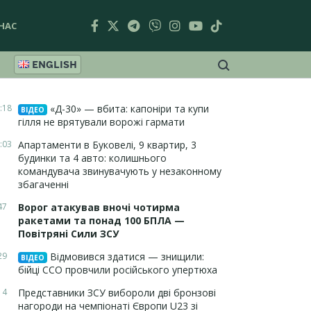
НАС
ENGLISH
:18
«Д-30» — вбита: капоніри та купи
ВІДЕО
гілля не врятували ворожі гармати
:03
Апартаменти в Буковелі, 9 квартир, 3
будинки та 4 авто: колишнього
командувача звинувачують у незаконному
збагаченні
47
Ворог атакував вночі чотирма
ракетами та понад 100 БПЛА —
Повітряні Сили ЗСУ
29
Відмовився здатися — знищили:
ВІДЕО
бійці ССО провчили російського упертюха
14
Представники ЗСУ вибороли дві бронзові
нагороди на чемпіонаті Європи U23 зі