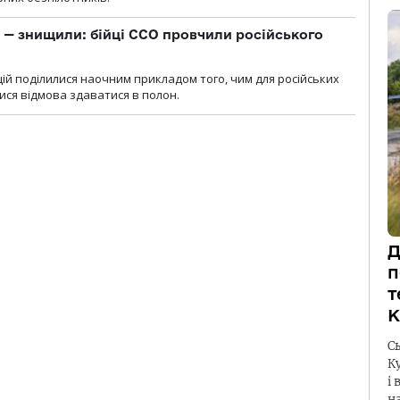
 — знищили: бійці ССО провчили російського
ій поділилися наочним прикладом того, чим для російських
ися відмова здаватися в полон.
Д
п
т
К
С
К
і 
н