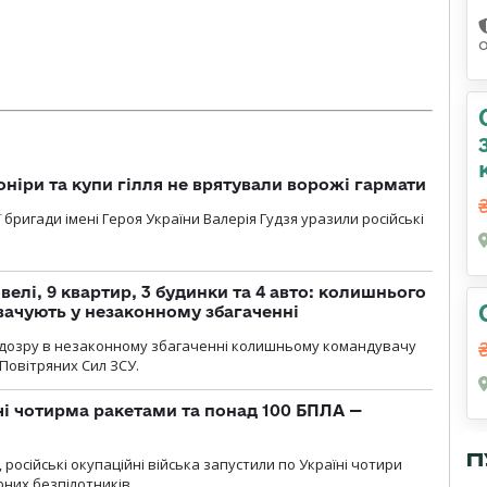
оніри та купи гілля не врятували ворожі гармати
ї бригади імені Героя України Валерія Гудзя уразили російські
елі, 9 квартир, 3 будинки та 4 авто: колишнього
ачують у незаконному збагаченні
ідозру в незаконному збагаченні колишньому командувачу
Повітряних Сил ЗСУ.
чі чотирма ракетами та понад 100 БПЛА —
П
, російські окупаційні війська запустили по Україні чотири
рних безпілотників.