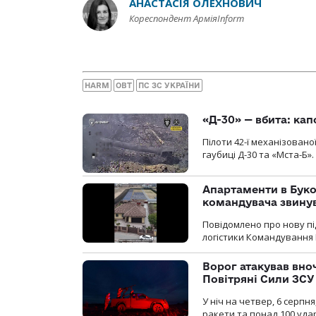
АНАСТАСІЯ ОЛЕХНОВИЧ
Кореспондент АрміяInform
HARM
ОВТ
ПС ЗС УКРАЇНИ
«Д-30» — вбита: кап
Пілоти 42-ї механізовано
гаубиці Д-30 та «Мста-Б».
Апартаменти в Буков
командувача звинув
Повідомлено про нову п
логістики Командування 
Ворог атакував вно
Повітряні Сили ЗСУ
У ніч на четвер, 6 серпня
ракети та понад 100 уда