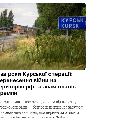
ва роки Курської операції:
еренесення війни на
ериторію рф та злам планів
ремля
ьогодні виповнюється два роки від початку
урської операції — безпрецедентної за задумом
виконанням кампанії, яка перенесла бойові дії
а територію держави-агресора. Цей крок…