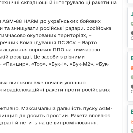
ехнічні складнощі й інтегрувало ці ракети на
ія AGM-88 HARM до українських бойових
и та знищувати російські радари. російська
тимчасово окупованих територіях, –
 речник Командування ПС ЗСУ. – Варто
озташування ворожих ППО на тимчасово
кій розвідці. Це засоби з різними
 «Панцир», «Тор», «Бук-1», «Бук-М2», «Бук-
ькі військові вже почали успішно
тирадіолокаційні ракети проти російських
тивно. Максимальна дальність пуску AGM-
 Принцип дії досить простий. Ракета вловлює
адраті й летить на це випромінювання.