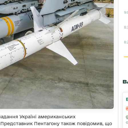
9:
8:
8:
В
надання Україні американських
 Представник Пентагону також повідомив, що